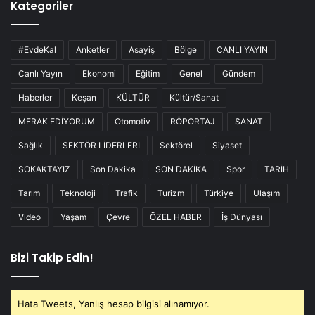
Kategoriler
#EvdeKal
Anketler
Asayiş
Bölge
CANLI YAYIN
Canlı Yayın
Ekonomi
Eğitim
Genel
Gündem
Haberler
Keşan
KÜLTÜR
Kültür/Sanat
MERAK EDİYORUM
Otomotiv
RÖPORTAJ
SANAT
Sağlık
SEKTÖR LİDERLERİ
Sektörel
Siyaset
SOKAKTAYIZ
Son Dakika
SON DAKİKA
Spor
TARİH
Tarım
Teknoloji
Trafik
Turizm
Türkiye
Ulaşım
Video
Yaşam
Çevre
ÖZEL HABER
İş Dünyası
Bizi Takip Edin!
Hata Tweets, Yanlış hesap bilgisi alınamıyor.