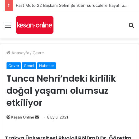
Fast Moto 22 Başkanı Selim Şen’den sürücülere hayati uyarılar: Kurallar, karşılıklı saygı ve kaska dikkat!
Menü
A
y
...
Anasayfa
/
Çevre
Çevre
Genel
Haberler
Tunca Nehri’ndeki kirlilik
doğal yaşamı olumsuz
etkiliyor
Bir
Keşan Online
8 Eylül 2021
e-
posta
Trakya Üniversitesi Biyoloji Bölümü Dr. Öğretim