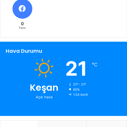
0
Fans
Hava Durumu
21
℃
Keşan
21º - 21º
60%
1.54 km/h
Açık hava