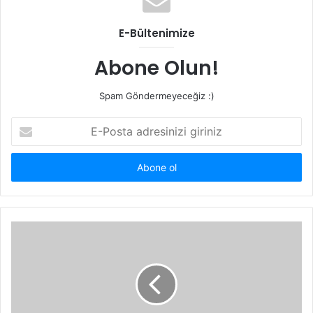
E-Bültenimize
Abone Olun!
Spam Göndermeyeceğiz :)
E-
Posta
adresinizi
giriniz