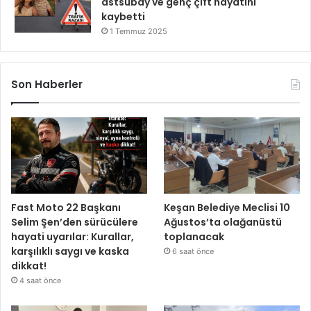
astsubay ve genç çift hayatını
kaybetti
1 Temmuz 2025
Son Haberler
Fast Moto 22 Başkanı
Keşan Belediye Meclisi 10
Selim Şen’den sürücülere
Ağustos’ta olağanüstü
hayati uyarılar: Kurallar,
toplanacak
karşılıklı saygı ve kaska
6 saat önce
dikkat!
4 saat önce