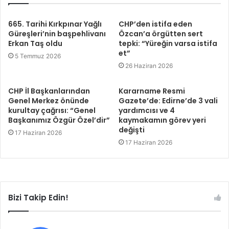
665. Tarihi Kırkpınar Yağlı
CHP’den istifa eden
Güreşleri’nin başpehlivanı
Özcan’a örgütten sert
Erkan Taş oldu
tepki: “Yüreğin varsa istifa
et”
5 Temmuz 2026
26 Haziran 2026
CHP İl Başkanlarından
Kararname Resmi
Genel Merkez önünde
Gazete’de: Edirne’de 3 vali
kurultay çağrısı: “Genel
yardımcısı ve 4
Başkanımız Özgür Özel’dir”
kaymakamın görev yeri
değişti
17 Haziran 2026
17 Haziran 2026
Bizi Takip Edin!