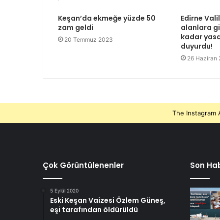
Keşan’da ekmeğe yüzde 50
Edirne Vali
zam geldi
alanlara gi
kadar yasa
20 Temmuz 2023
duyurdu!
26 Haziran
The Instagram A
Çok Görüntülenenler
Son Hab
5 Eylül 2020
Eski Keşan Vaizesi Özlem Güneş,
eşi tarafından öldürüldü