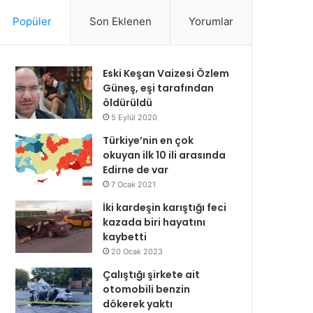
Popüler
Son Eklenen
Yorumlar
Eski Keşan Vaizesi Özlem
Güneş, eşi tarafından
öldürüldü
5 Eylül 2020
Türkiye’nin en çok
okuyan ilk 10 ili arasında
Edirne de var
7 Ocak 2021
İki kardeşin karıştığı feci
kazada biri hayatını
kaybetti
20 Ocak 2023
Çalıştığı şirkete ait
otomobili benzin
dökerek yaktı