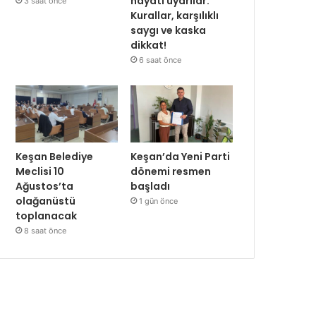
hayati uyarılar:
3 saat önce
Kurallar, karşılıklı
saygı ve kaska
dikkat!
6 saat önce
Keşan Belediye
Keşan’da Yeni Parti
Meclisi 10
dönemi resmen
Ağustos’ta
başladı
olağanüstü
1 gün önce
toplanacak
8 saat önce