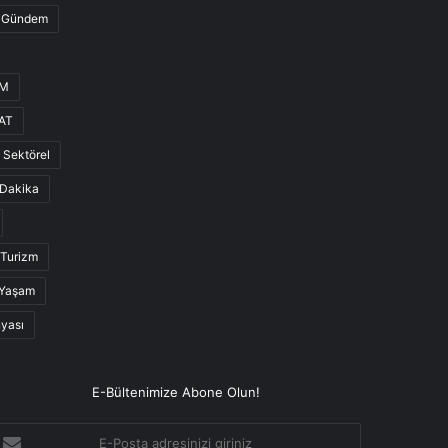
Gündem
UM
AT
Sektörel
Dakika
Turizm
Yaşam
nyası
E-Bültenimize Abone Olun!
-