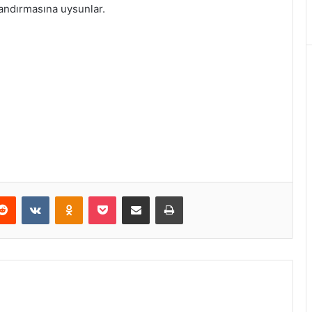
landırmasına uysunlar.
erest
Reddit
VKontakte
Odnoklassniki
Pocket
E-Posta ile paylaş
Yazdır