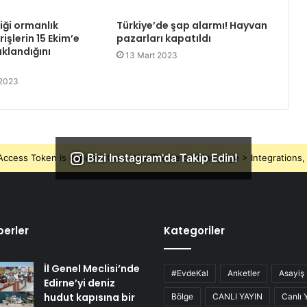
liği ormanlık
Türkiye’de şap alarmı! Hayvan
rişlerin 15 Ekim’e
pazarları kapatıldı
klandığını
13 Mart 2023
 2023
Bizi Instagram'da Takip Edin!
ccess Token is expired, Go to the Theme options page > Integrations, t
erler
Kategoriler
İl Genel Meclisi’nde
#EvdeKal
Anketler
Asayiş
Edirne’yi deniz
hudut kapısına bir
Bölge
CANLI YAYIN
Canlı 