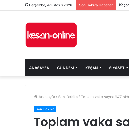
Keşan
Perşembe, Ağustos 6 2026
Son Dakika Haberleri
ANASAYFA
GÜNDEM
KEŞAN
SIYASET
Anasayfa
/
Son Dakika
/
Toplam vaka sayısı 947 old
Son Dakika
Toplam vaka sa