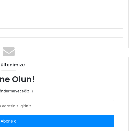
Bültenimize
ne Olun!
ndermeyeceğiz :)