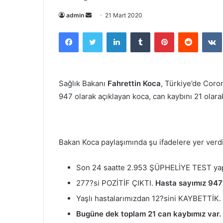
Bir
admin
21 Mart 2020
e-
Facebook
Twitter
LinkedIn
Tumblr
Pinterest
Reddit
posta
göndermek
Sağlık Bakanı
Fahrettin Koca
, Türkiye’de Coron
947 olarak açıklayan koca, can kaybını 21 olar
Bakan Koca paylaşımında şu ifadelere yer verdi
Son 24 saatte 2.953 ŞÜPHELİYE TEST yap
277?si POZİTİF ÇIKTI.
Hasta sayımız 947?
Yaşlı hastalarımızdan 12?sini KAYBETTİK.
Bugüne dek toplam 21 can kaybımız var.