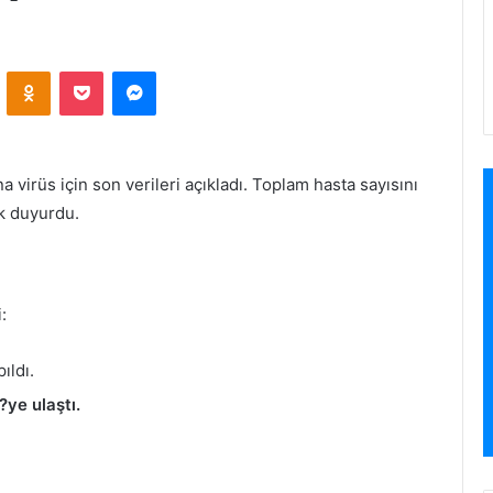
VKontakte
Odnoklassniki
Pocket
Messenger
a virüs için son verileri açıkladı. Toplam hasta sayısını
ak duyurdu.
:
ıldı.
ye ulaştı.