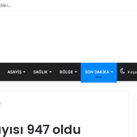
’da otluk alanda başlayan yangın eve sıçradı
ASAYIŞ
SAĞLIK
BÖLGE
SON DAKIKA
Keşan
u
yısı 947 oldu