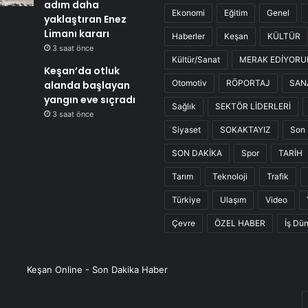
adım daha
Ekonomi
Eğitim
Genel
yaklaştıran Enez
Limanı kararı
Haberler
Keşan
KÜLTÜR
3 saat önce
Kültür/Sanat
MERAK EDİYOR
Keşan’da otluk
Otomotiv
RÖPORTAJ
SAN
alanda başlayan
yangın eve sıçradı
Sağlık
SEKTÖR LİDERLERİ
3 saat önce
Siyaset
SOKAKTAYIZ
Son 
SON DAKİKA
Spor
TARİH
Tarım
Teknoloji
Trafik
Türkiye
Ulaşım
Video
Çevre
ÖZEL HABER
İş Dü
Keşan Online - Son Dakika Haber
E