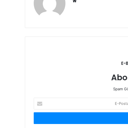
Web
sitesi
E-
Abo
Spam Gö
E-
Posta
adresinizi
giriniz