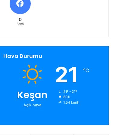
0
Fans
Hava Durumu
21
℃
Keşan
21º - 21º
60%
1.54 km/h
Açık hava