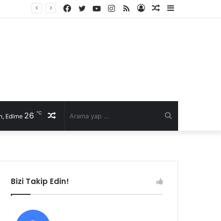
Facebook
Twitter
YouTube
Instagram
RSS
Kayıt
Rastgele
Kenar
Ol
Makale
Bölmesi
℃
26
Rastgele
Arama
, Edirne
Makale
yap
...
Bizi Takip Edin!