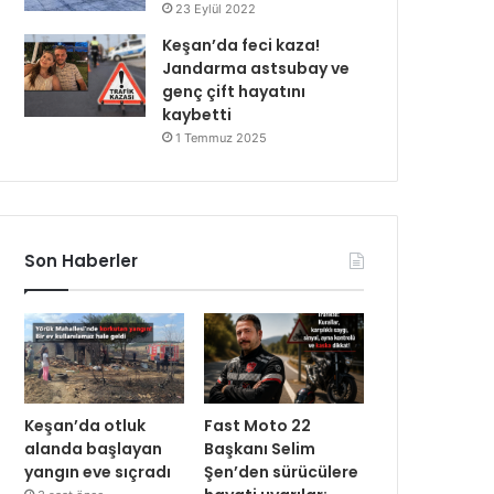
23 Eylül 2022
Keşan’da feci kaza!
Jandarma astsubay ve
genç çift hayatını
kaybetti
1 Temmuz 2025
Son Haberler
Keşan’da otluk
Fast Moto 22
alanda başlayan
Başkanı Selim
yangın eve sıçradı
Şen’den sürücülere