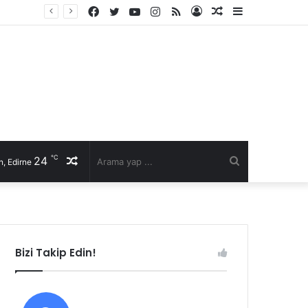
Facebook
Twitter
YouTube
Instagram
RSS
Kayıt
Rastgele
Kenar
Ol
Makale
Bölmesi
℃
24
Rastgele
Arama
, Edirne
Makale
yap
...
Bizi Takip Edin!