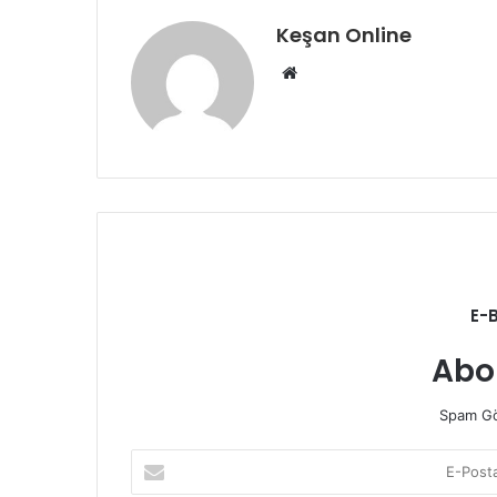
Keşan Online
Web
sitesi
E-
Abo
Spam Gö
E-
Posta