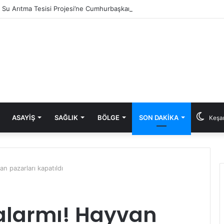
ık Su Arıtma Tesisi Projesi’ne Cumhurbaşkanlığı onayı
ASAYIŞ
SAĞLIK
BÖLGE
SON DAKIKA
Keşan
an pazarları kapatıldı
 alarmı! Hayvan