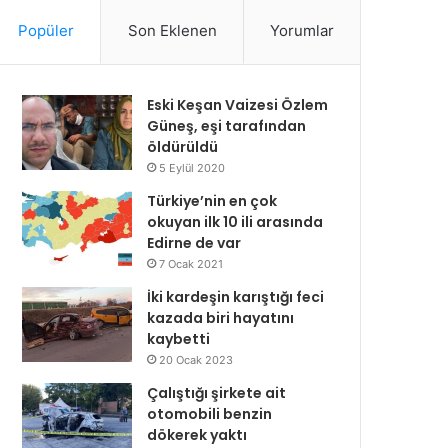
Popüler
Son Eklenen
Yorumlar
Eski Keşan Vaizesi Özlem
Güneş, eşi tarafından
öldürüldü
5 Eylül 2020
Türkiye’nin en çok
okuyan ilk 10 ili arasında
Edirne de var
7 Ocak 2021
İki kardeşin karıştığı feci
kazada biri hayatını
kaybetti
20 Ocak 2023
Çalıştığı şirkete ait
otomobili benzin
dökerek yaktı