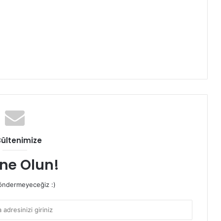
Bültenimize
ne Olun!
ndermeyeceğiz :)