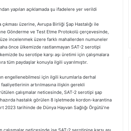
dan yapılan açıklamada şu ifadelere yer verildi
ya çıkması üzerine, Avrupa Birliği Şap Hastalığı ile
e Gönderme ve Test Etme Protokolü çerçevesinde,
müze incelenmek üzere farklı mahallerden numuneler
daha önce ülkemizde rastlanmayan SAT-2 serotipi
lkemizde bu serotipe karşı aşı üretimi için çalışmalara
ıra tüm paydaşlar konuyla ilgili uyarılmıştır.
n engellenebilmesi için ilgili kurumlarla derhal
faaliyetlerinin artırılmasına ilişkin gerekli
yürütülen çalışmalar neticesinde, SAT-2 serotipi şap
Halihazırda hastalık görülen 8 işletmede kordon-karantina
Mart 2023 tarihinde de Dünya Hayvan Sağlığı Örgütü’ne
çalışmalar neticesinde ise SAT-2 serotipine karşı aşı