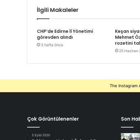
İlgili Makaleler
CHP’de Edirne İl Yönetimi
Keşan siya
görevden alındı
Mehmet Öz
rozetini ta
3 hafta önce
25 Haziran
The Instagram A
Çok Görüntülenenler
Son Hab
5 Eylül 2020