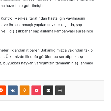
ma hazır hale getirilmiştir.
Kontrol Merkezi tarafından hastalığın yayılmasını
lat ve ihracat amaçlı yapılan sevkler dışında, şap
çi ve il dışı) ilkbahar şap aşılama kampanyası süresince
şmeler ilk andan itibaren Bakanlığımızca yakından takip
ır. Ülkemizde ilk defa görülen bu serotipe karşı
ız, büyükbaş hayvan varlığımızın tamamının aşılanması
erest
Reddit
VKontakte
Odnoklassniki
Pocket
E-Posta ile paylaş
Yazdır