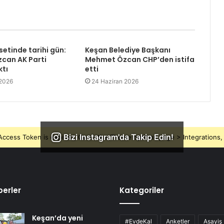
setinde tarihi gün:
Keşan Belediye Başkanı
can AK Parti
Mehmet Özcan CHP’den istifa
ktı
etti
 2026
24 Haziran 2026
Bizi Instagram'da Takip Edin!
ccess Token is expired, Go to the Theme options page > Integrations, t
erler
Kategoriler
Keşan’da yeni
#EvdeKal
Anketler
Asayiş