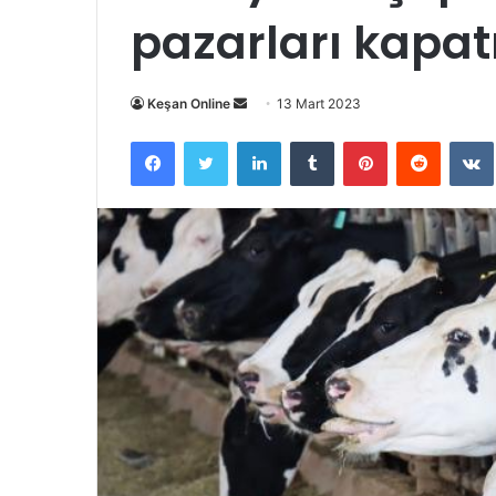
pazarları kapatı
Bir
Keşan Online
13 Mart 2023
e-
Facebook
Twitter
LinkedIn
Tumblr
Pinterest
Reddit
posta
göndermek