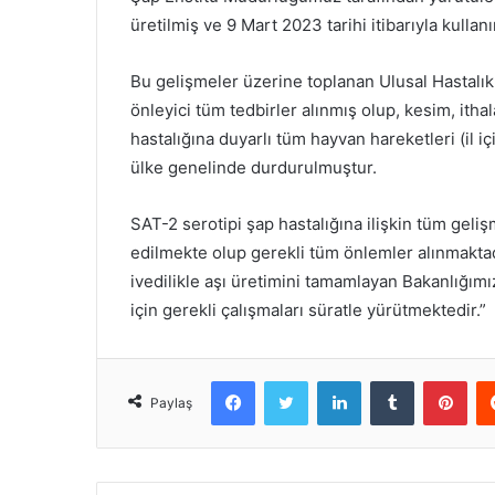
üretilmiş ve 9 Mart 2023 tarihi itibarıyla kullanı
Bu gelişmeler üzerine toplanan Ulusal Hastalık 
önleyici tüm tedbirler alınmış olup, kesim, itha
hastalığına duyarlı tüm hayvan hareketleri (il i
ülke genelinde durdurulmuştur.
SAT-2 serotipi şap hastalığına ilişkin tüm geli
edilmekte olup gerekli tüm önlemler alınmaktad
ivedilikle aşı üretimini tamamlayan Bakanlığım
için gerekli çalışmaları süratle yürütmektedir.”
Facebook
Twitter
LinkedIn
Tumblr
Pint
Paylaş