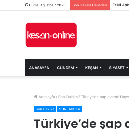
Erikli At
Cuma, Ağustos 7 2026
Son Dakika Haberleri
ANASAYFA
GÜNDEM
KEŞAN
SIYASET
Anasayfa
/
Son Dakika
/
Türkiye’de şap alarmı! Hayv
Son Dakika
SON DAKİKA
Türkiye’de şap