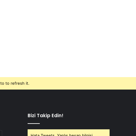
o to refresh it.
Bizi Takip Edin!
Hata Tweets, Yanlış hesap bilgisi