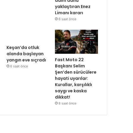
adım daha
yaklaştıran Enez
Limanı kararı
6 saat önce
Keşan’da otluk
alanda başlayan
Fast Moto 22
yangın eve sıçradı
Başkanı Selim
6 saat önce
Şen’den sürücülere
hayati uyarılar:
Kurallar, karşılıklı
saygı ve kaska
dikkat!
8 saat önce