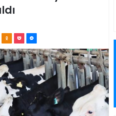
ldı
VKontakte
Odnoklassniki
Pocket
Messenger