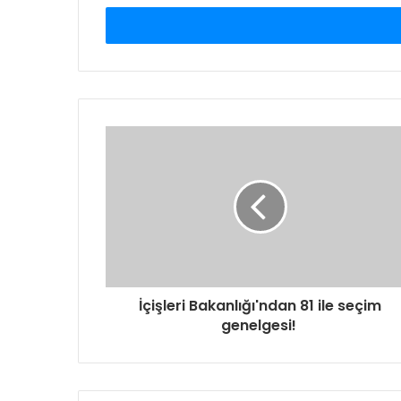
adresinizi
giriniz
İçişleri Bakanlığı'ndan 81 ile seçim
genelgesi!