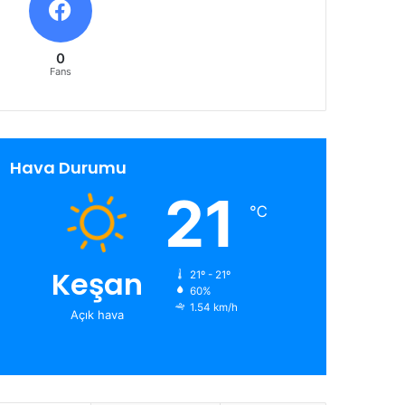
0
Fans
Hava Durumu
21
℃
Keşan
21º - 21º
60%
1.54 km/h
Açık hava