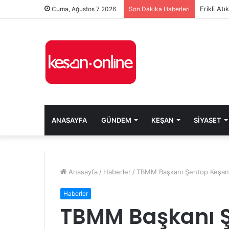
Erikli At
Cuma, Ağustos 7 2026
Son Dakika Haberleri
ANASAYFA
GÜNDEM
KEŞAN
SIYASET
Anasayfa
/
Haberler
/
TBMM Başkanı Şentop Keşan D
Haberler
TBMM Başkanı 