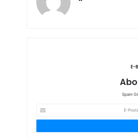
e
b
s
i
t
e
s
i
E-
Abo
Spam Gö
E
-
P
o
s