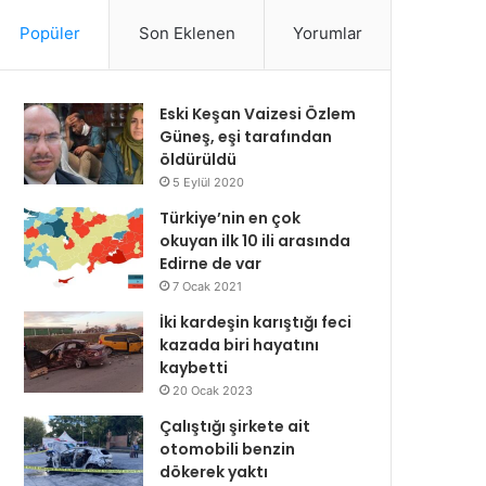
Popüler
Son Eklenen
Yorumlar
Eski Keşan Vaizesi Özlem
Güneş, eşi tarafından
öldürüldü
5 Eylül 2020
Türkiye’nin en çok
okuyan ilk 10 ili arasında
Edirne de var
7 Ocak 2021
İki kardeşin karıştığı feci
kazada biri hayatını
kaybetti
20 Ocak 2023
Çalıştığı şirkete ait
otomobili benzin
dökerek yaktı