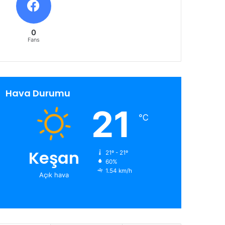
0
Fans
Hava Durumu
21
℃
Keşan
21º - 21º
60%
1.54 km/h
Açık hava