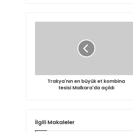
t
a
a
d
r
e
s
i
n
i
z
i
g
Trakya'nın en büyük et kombina
i
tesisi Malkara'da açıldı
r
i
n
i
z
İlgili Makaleler