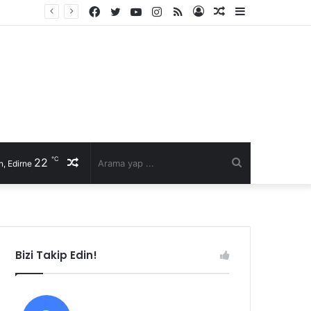
Facebook
Twitter
YouTube
Instagram
RSS
Kayıt
Rastgele
Kenar
Ol
Makale
Bölmesi
℃
22
Rastgele
Arama
, Edirne
Makale
yap
...
Bizi Takip Edin!