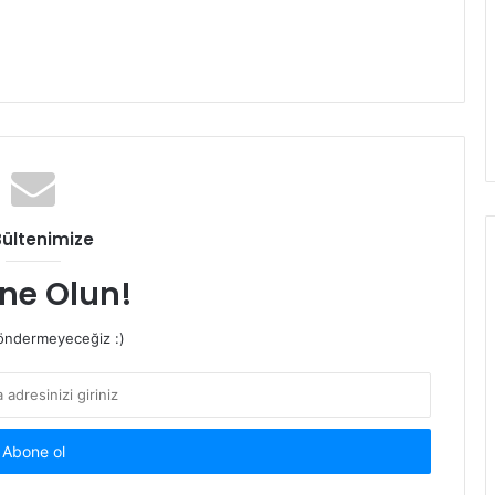
Bültenimize
ne Olun!
ndermeyeceğiz :)