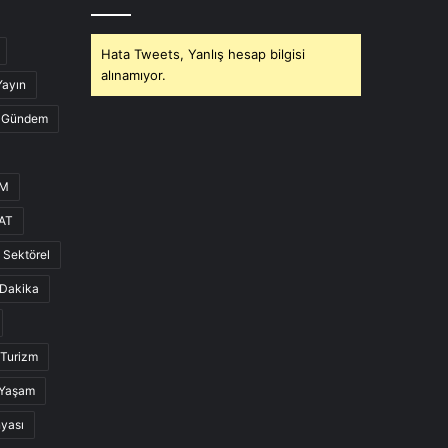
Hata Tweets, Yanlış hesap bilgisi
alınamıyor.
Yayın
Gündem
UM
AT
Sektörel
Dakika
Turizm
Yaşam
nyası