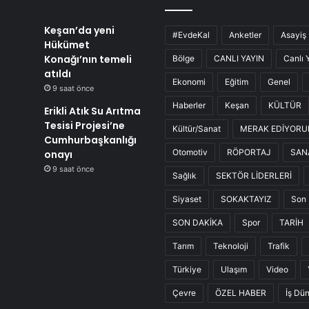
Keşan’da yeni
#EvdeKal
Anketler
Asayiş
Hükümet
Konağı’nın temeli
Bölge
CANLI YAYIN
Canlı 
atıldı
Ekonomi
Eğitim
Genel
9 saat önce
Haberler
Keşan
KÜLTÜR
Erikli Atık Su Arıtma
Tesisi Projesi’ne
Kültür/Sanat
MERAK EDİYOR
Cumhurbaşkanlığı
Otomotiv
RÖPORTAJ
SAN
onayı
9 saat önce
Sağlık
SEKTÖR LİDERLERİ
Siyaset
SOKAKTAYIZ
Son 
SON DAKİKA
Spor
TARİH
Tarım
Teknoloji
Trafik
Türkiye
Ulaşım
Video
Çevre
ÖZEL HABER
İş Dü