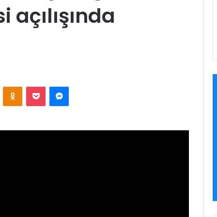
i açılışında
ontakte
Odnoklassniki
Pocket
Messenger