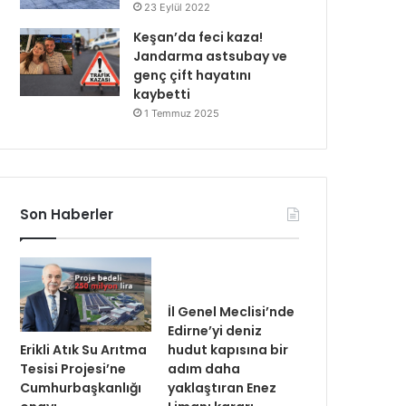
23 Eylül 2022
Keşan’da feci kaza!
Jandarma astsubay ve
genç çift hayatını
kaybetti
1 Temmuz 2025
Son Haberler
İl Genel Meclisi’nde
Edirne’yi deniz
Erikli Atık Su Arıtma
hudut kapısına bir
Tesisi Projesi’ne
adım daha
Cumhurbaşkanlığı
yaklaştıran Enez