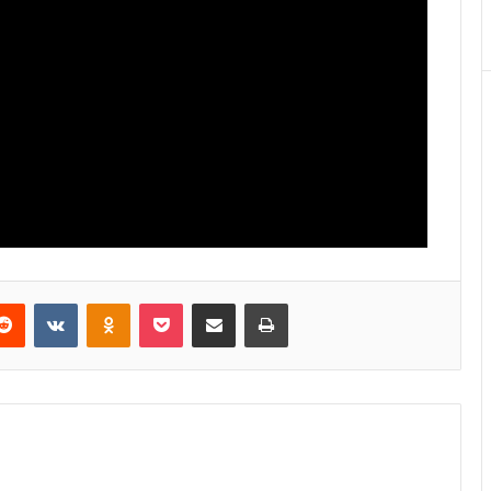
Reddit
VKontakte
Odnoklassniki
Pocket
E-Posta ile paylaş
Yazdır