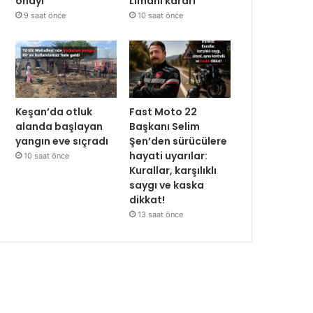
onayı
Limanı kararı
9 saat önce
10 saat önce
Keşan’da otluk
Fast Moto 22
alanda başlayan
Başkanı Selim
yangın eve sıçradı
Şen’den sürücülere
hayati uyarılar:
10 saat önce
Kurallar, karşılıklı
saygı ve kaska
dikkat!
13 saat önce