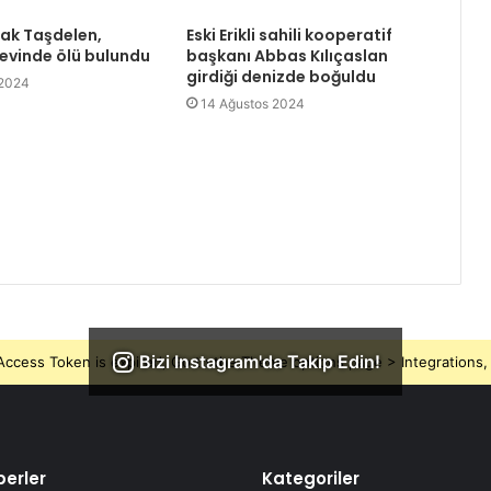
rak Taşdelen,
Eski Erikli sahili kooperatif
 evinde ölü bulundu
başkanı Abbas Kılıçaslan
girdiği denizde boğuldu
 2024
14 Ağustos 2024
Bizi Instagram'da Takip Edin!
ccess Token is expired, Go to the Theme options page > Integrations, t
erler
Kategoriler