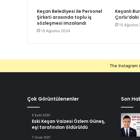
Keşan Belediyesi ile Personel
Keşanlı Bu
Şirketi arasında toplu iş
Çorlu’daki
sözleşmesi imzalandı
15 Ağustos
19 Ağustos 2024
The Instagram A
Çok Görüntülenenler
Son Hab
5 Eylül 2020
Eski Keşan Vaizesi Özlem Güneş,
eşi tarafından öldürüldü
7 Ocak 2021