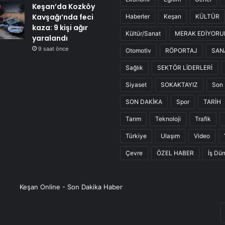
Keşan’da Kozköy
Kavşağı’nda feci
Haberler
Keşan
KÜLTÜR
kaza: 9 kişi ağır
Kültür/Sanat
MERAK EDİYOR
yaralandı
9 saat önce
Otomotiv
RÖPORTAJ
SAN
Sağlık
SEKTÖR LİDERLERİ
Siyaset
SOKAKTAYIZ
Son 
SON DAKİKA
Spor
TARİH
Tarım
Teknoloji
Trafik
Türkiye
Ulaşım
Video
Çevre
ÖZEL HABER
İş Dü
Keşan Online - Son Dakika Haber
E
P