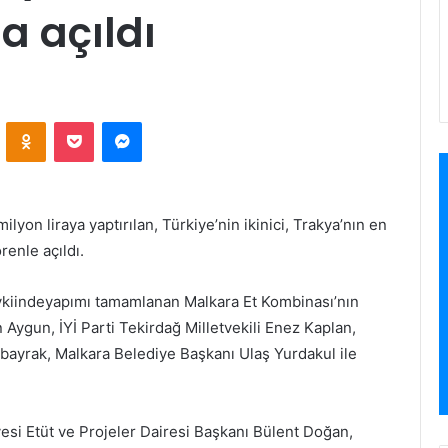
a açıldı
ontakte
Odnoklassniki
Pocket
Messenger
yon liraya yaptırılan, Türkiye’nin ikinici, Trakya’nın en
enle açıldı.
vkiindeyapımı tamamlanan Malkara Et Kombinası’nın
 Aygun, İYİ Parti Tekirdağ Milletvekili Enez Kaplan,
bayrak, Malkara Belediye Başkanı Ulaş Yurdakul ile
si Etüt ve Projeler Dairesi Başkanı Bülent Doğan,