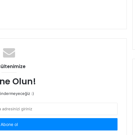
Bültenimize
ne Olun!
ndermeyeceğiz :)