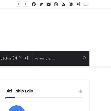
Facebook
Twitter
YouTube
Instagram
RSS
Kayıt
Rastgele
Kenar
Ol
Makale
Bölmesi
℃
34
Rastgele
Arama
, Edirne
Makale
yap
...
Bizi Takip Edin!