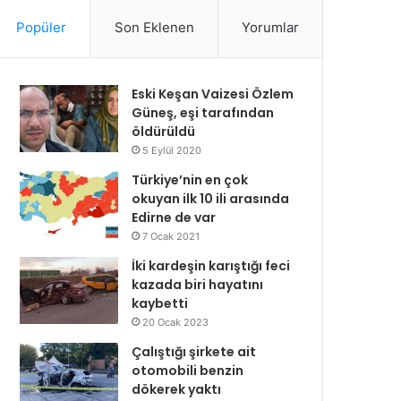
Popüler
Son Eklenen
Yorumlar
Eski Keşan Vaizesi Özlem
Güneş, eşi tarafından
öldürüldü
5 Eylül 2020
Türkiye’nin en çok
okuyan ilk 10 ili arasında
Edirne de var
7 Ocak 2021
İki kardeşin karıştığı feci
kazada biri hayatını
kaybetti
20 Ocak 2023
Çalıştığı şirkete ait
otomobili benzin
dökerek yaktı