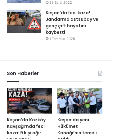
23 Eylül 2022
Keşan’da feci kaza!
Jandarma astsubay ve
genç çift hayatını
kaybetti
1 Temmuz 2025
Son Haberler
Keşan’da Kozköy
Keşan’da yeni
Kavşağı’nda feci
Hükümet
kaza: 9 kişi ağır
Konağı’nın temeli