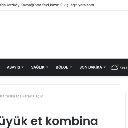
’da Kozköy Kavşağı’nda feci kaza: 9 kişi ağır yaralandı
ASAYIŞ
SAĞLIK
BÖLGE
SON DAKIKA
Keşan
a tesisi Malkara’da açıldı
büyük et kombina