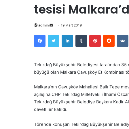
tesisi Malkara’d
admin
B
19 Mart 2019
i
Facebook
Twitter
LinkedIn
Tumblr
Pinterest
Reddit
VK
r
e
-
p
Tekirdağ Büyükşehir Belediyesi tarafından 35 mil
o
büyüğü olan Malkara Çavuşköy Et Kombinası tör
s
t
Malkara’nın Çavuşköy Mahallesi Ballı Tepe me
a
açılışına CHP Tekirdağ Milletvekili İlhami Özcan
g
Tekirdağ Büyükşehir Belediye Başkanı Kadir Al
ö
n
davetliler katıldı.
d
e
Törende konuşan Tekirdağ Büyükşehir Belediye
r