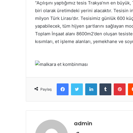
“Açılışını yaptığımız tesis Trakya’nın en büyük
m
biri olarak üretimdeki yerini alacaktır. Tesisin 
e
milyon Türk Lirası’dır. Tesisimiz günlük 600 
k
yapabilecek, tüm hijyen şartlarını sağlayan mode
Toplam İnşaat alanı 8600m2’den oluşan tesiste
kısımları, et işleme alanları, yemekhane ve so
Facebook
Twitter
LinkedIn
Tumblr
Pinterest
Paylaş
admin