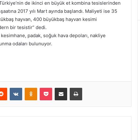
, Türkiye’nin de ikinci en büyük et kombina tesislerinden
inşaatına 2017 yılı Mart ayında başlandı. Maliyeti ise 35
küçükbaş hayvan, 400 büyükbaş hayvan kesimi
rn bir tesistir” dedi.
 kesimhane, padak, soğuk hava depoları, nakliye
yunma odaları bulunuyor.
Reddit
VKontakte
Odnoklassniki
Pocket
E-Posta ile paylaş
Yazdır