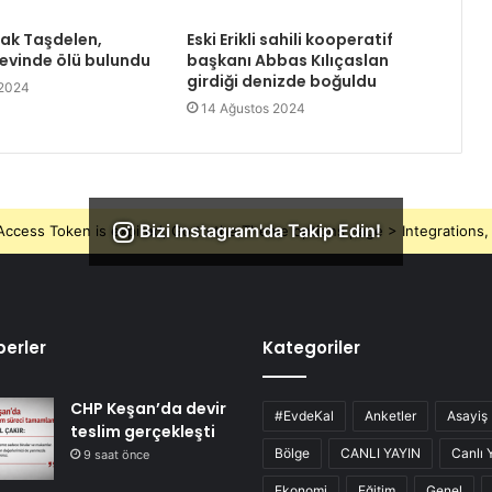
rak Taşdelen,
Eski Erikli sahili kooperatif
 evinde ölü bulundu
başkanı Abbas Kılıçaslan
girdiği denizde boğuldu
 2024
14 Ağustos 2024
Bizi Instagram'da Takip Edin!
ccess Token is expired, Go to the Theme options page > Integrations, t
erler
Kategoriler
CHP Keşan’da devir
#EvdeKal
Anketler
Asayiş
teslim gerçekleşti
Bölge
CANLI YAYIN
Canlı 
9 saat önce
Ekonomi
Eğitim
Genel