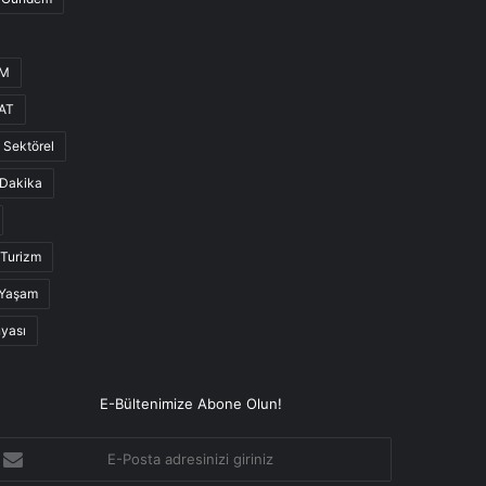
UM
AT
Sektörel
Dakika
Turizm
Yaşam
nyası
E-Bültenimize Abone Olun!
-
osta