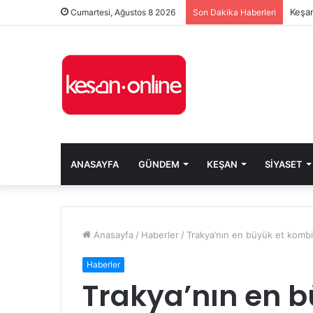
Keşan
Cumartesi, Ağustos 8 2026
Son Dakika Haberleri
ANASAYFA
GÜNDEM
KEŞAN
SIYASET
Anasayfa
/
Haberler
/
Trakya’nın en büyük et kombin
Haberler
Trakya’nın en 