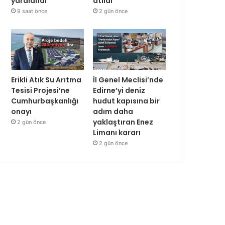
yaralandı
atıldı
9 saat önce
2 gün önce
Erikli Atık Su Arıtma
İl Genel Meclisi’nde
Tesisi Projesi’ne
Edirne’yi deniz
Cumhurbaşkanlığı
hudut kapısına bir
onayı
adım daha
yaklaştıran Enez
2 gün önce
Limanı kararı
2 gün önce