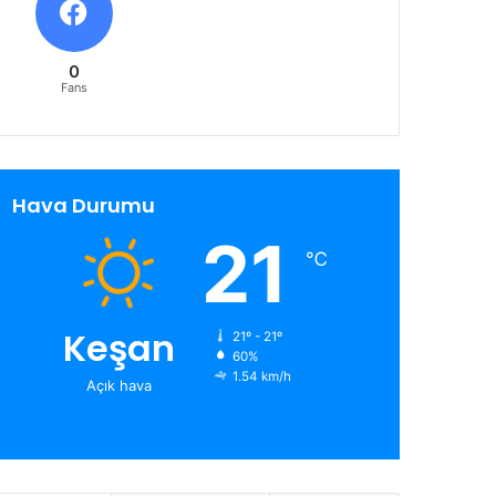
0
Fans
Hava Durumu
21
℃
Keşan
21º - 21º
60%
1.54 km/h
Açık hava