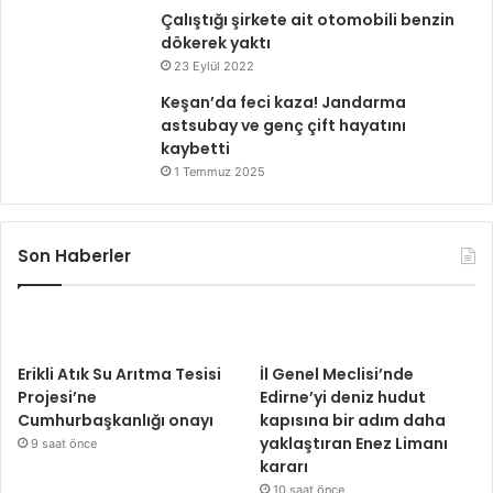
Çalıştığı şirkete ait otomobili benzin
dökerek yaktı
23 Eylül 2022
Keşan’da feci kaza! Jandarma
astsubay ve genç çift hayatını
kaybetti
1 Temmuz 2025
Son Haberler
Erikli Atık Su Arıtma Tesisi
İl Genel Meclisi’nde
Projesi’ne
Edirne’yi deniz hudut
Cumhurbaşkanlığı onayı
kapısına bir adım daha
yaklaştıran Enez Limanı
9 saat önce
kararı
10 saat önce