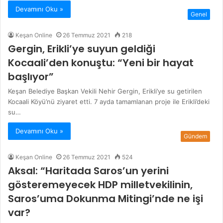
Devamını Oku »
Genel
Keşan Online
26 Temmuz 2021
218
Gergin, Erikli’ye suyun geldiği
Kocaali’den konuştu: “Yeni bir hayat
başlıyor”
Keşan Belediye Başkan Vekili Nehir Gergin, Erikli’ye su getirilen
Kocaali Köyü’nü ziyaret etti. 7 ayda tamamlanan proje ile Erikli’deki
su…
Devamını Oku »
Gündem
Keşan Online
26 Temmuz 2021
524
Aksal: “Haritada Saros’un yerini
gösteremeyecek HDP milletvekilinin,
Saros’uma Dokunma Mitingi’nde ne işi
var?