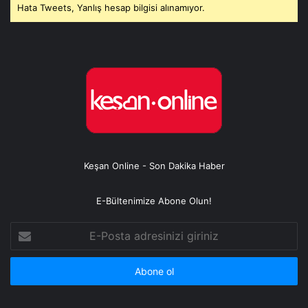
Hata Tweets, Yanlış hesap bilgisi alınamıyor.
Keşan Online - Son Dakika Haber
E-Bültenimize Abone Olun!
E-
Posta
adresinizi
giriniz