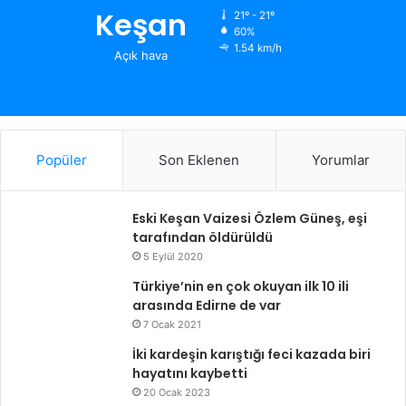
Keşan
21º - 21º
60%
1.54 km/h
Açık hava
Popüler
Son Eklenen
Yorumlar
Eski Keşan Vaizesi Özlem Güneş, eşi
tarafından öldürüldü
5 Eylül 2020
Türkiye’nin en çok okuyan ilk 10 ili
arasında Edirne de var
7 Ocak 2021
İki kardeşin karıştığı feci kazada biri
hayatını kaybetti
20 Ocak 2023