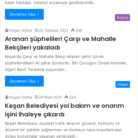
kalan hastalar, nöbetçi eczaneye geldiklerinde…
Devamını Oku »
Asayiş
Keşan Online
22 Temmuz 2021
290
Aranan şüphelileri Çarşı ve Mahalle
Bekçileri yakaladı
Keşan’da Çarşı ve Mahalle Bekçi ekipleri şehir içinde
şüphelendikleri iki şahsı durdurdu. Biri Çocuğun Cinsel İstismarı,
diğeri Basit Yaralama suçundan…
Devamını Oku »
Keşan
Keşan Online
24 Mart 2021
234
Keşan Belediyesi yol bakım ve onarım
işini ihaleye çıkardı
Keşan Belediyesi, ilçedeki trafik akışının güvenli, konforlu ve
düzenli bir şekilde sağlanması ve olumsuz hava koşullarından
dolayı bozulmalar yaşanan yerlerdeki…