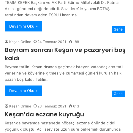
TBMM KEFEK Başkanı ve AK Parti Edirne Milletvekili Dr. Fatma
Aksal, gündemi değerlendirdi. Sazlıdere’de yapımı BOTAŞ
tarafından devam eden FSRU Limanı’na…
Devamını Oku »
Genel
Keşan Online
24 Temmuz 2021
188
Bayram sonrası Keşan ve pazaryeri boş
kaldı
Bayram tatilini Keşan dışında geçirmek isteyen vatandaşların tatil
yerlerine ve köylerine gitmesiyle cumartesi günleri kurulan halk
pazarı boş kaldı. Tatilin…
Devamını Oku »
Genel
Keşan Online
23 Temmuz 2021
613
Keşan’da eczane kuyruğu
Keşan’da bayramda hastanede nöbetçi eczane önünde ciddi
yoğunluk oluştu. Acil serviste uzun süre beklemek durumunda