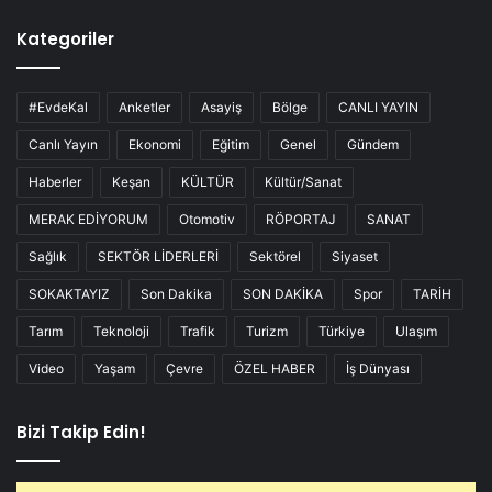
Kategoriler
#EvdeKal
Anketler
Asayiş
Bölge
CANLI YAYIN
Canlı Yayın
Ekonomi
Eğitim
Genel
Gündem
Haberler
Keşan
KÜLTÜR
Kültür/Sanat
MERAK EDİYORUM
Otomotiv
RÖPORTAJ
SANAT
Sağlık
SEKTÖR LİDERLERİ
Sektörel
Siyaset
SOKAKTAYIZ
Son Dakika
SON DAKİKA
Spor
TARİH
Tarım
Teknoloji
Trafik
Turizm
Türkiye
Ulaşım
Video
Yaşam
Çevre
ÖZEL HABER
İş Dünyası
Bizi Takip Edin!