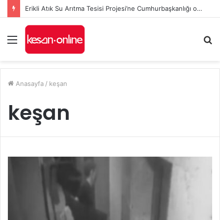
Erikli Atık Su Arıtma Tesisi Projesi’ne Cumhurbaşkanlığı onayı
Menü
A
y
...
Anasayfa
/
keşan
keşan