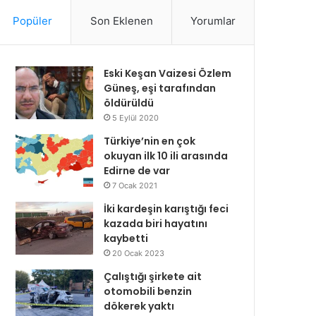
Popüler
Son Eklenen
Yorumlar
Eski Keşan Vaizesi Özlem
Güneş, eşi tarafından
öldürüldü
5 Eylül 2020
Türkiye’nin en çok
okuyan ilk 10 ili arasında
Edirne de var
7 Ocak 2021
İki kardeşin karıştığı feci
kazada biri hayatını
kaybetti
20 Ocak 2023
Çalıştığı şirkete ait
otomobili benzin
dökerek yaktı