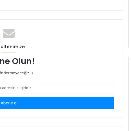
Bültenimize
ne Olun!
ndermeyeceğiz :)