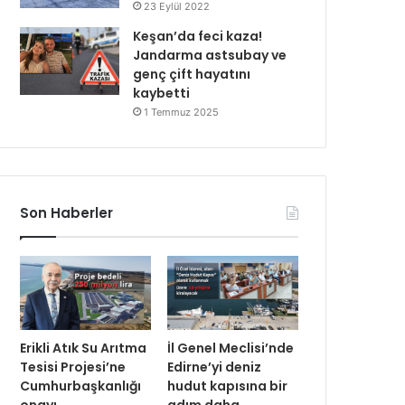
23 Eylül 2022
Keşan’da feci kaza!
Jandarma astsubay ve
genç çift hayatını
kaybetti
1 Temmuz 2025
Son Haberler
Erikli Atık Su Arıtma
İl Genel Meclisi’nde
Tesisi Projesi’ne
Edirne’yi deniz
Cumhurbaşkanlığı
hudut kapısına bir
onayı
adım daha