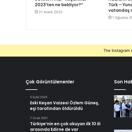
2023’ten ne bekliyor?”
Türk – Yuna
vatandaş n
31 Aralık 2022
1 Ağustos 
The Instagram A
Çok Görüntülenenler
Son Hab
5 Eylül 2020
Eski Keşan Vaizesi Özlem Güneş,
eşi tarafından öldürüldü
7 Ocak 2021
Türkiye’nin en çok okuyan ilk 10 ili
arasında Edirne de var