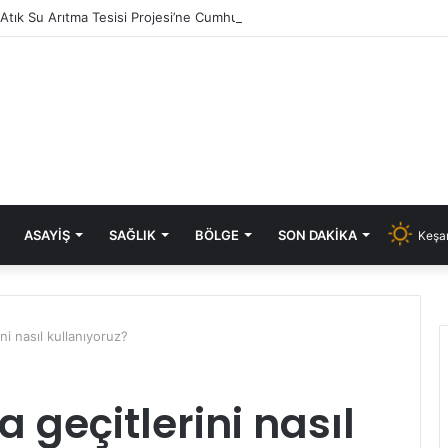
i Atık Su Arıtma Tesisi Projesi’ne Cumhurbaşkanlığı onayı
ASAYIŞ
SAĞLIK
BÖLGE
SON DAKIKA
Keşan
ni nasıl kullanıyoruz?
 geçitlerini nasıl