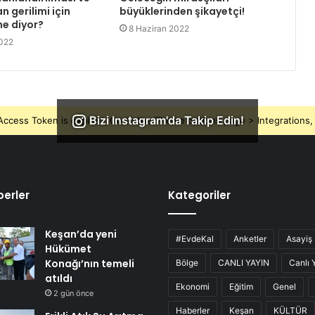
n gerilimi için
büyüklerinden şikayetçi!
e diyor?
8 Haziran 2022
2022
Bizi Instagram'da Takip Edin!
ccess Token is expired, Go to the Theme options page > Integrations, t
erler
Kategoriler
Keşan’da yeni
#EvdeKal
Anketler
Asayiş
Hükümet
Konağı’nın temeli
Bölge
CANLI YAYIN
Canlı 
atıldı
Ekonomi
Eğitim
Genel
2 gün önce
Haberler
Keşan
KÜLTÜR