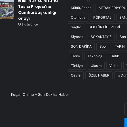
Erikli Atık Su Arıtma
Tesisi Projesi’ne
Kültür/Sanat
MERAK EDİYOR
Cumhurbaşkanlığı
Otomotiv
RÖPORTAJ
SAN
onayı
2 gün önce
Sağlık
SEKTÖR LİDERLERİ
Siyaset
SOKAKTAYIZ
Son 
SON DAKİKA
Spor
TARİH
Tarım
Teknoloji
Trafik
Türkiye
Ulaşım
Video
Çevre
ÖZEL HABER
İş Dü
Keşan Online - Son Dakika Haber
E
P
a
g