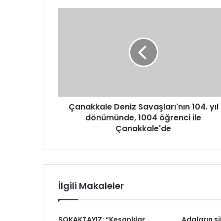
d
r
e
s
i
n
i
z
i
g
Çanakkale Deniz Savaşları'nın 104. yıl
i
dönümünde, 1004 öğrenci ile
r
Çanakkale'de
i
n
i
z
İlgili Makaleler
SOKAKTAYIZ: “Keşanlılar
Adaların si