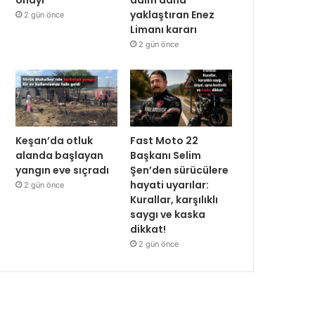
yaklaştıran Enez
2 gün önce
Limanı kararı
2 gün önce
Keşan’da otluk
Fast Moto 22
alanda başlayan
Başkanı Selim
yangın eve sıçradı
Şen’den sürücülere
hayati uyarılar:
2 gün önce
Kurallar, karşılıklı
saygı ve kaska
dikkat!
2 gün önce