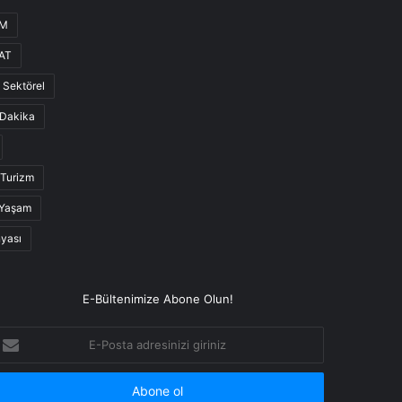
UM
AT
Sektörel
Dakika
Turizm
Yaşam
nyası
E-Bültenimize Abone Olun!
-
osta
dresinizi
iriniz