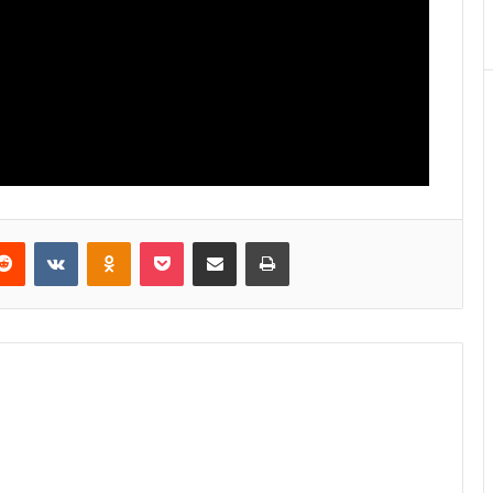
Reddit
VKontakte
Odnoklassniki
Pocket
E-Posta ile paylaş
Yazdır