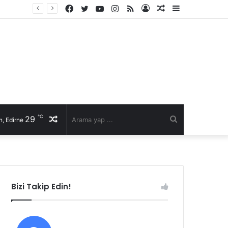
Facebook
Twitter
YouTube
Instagram
RSS
Kayıt
Rastgele
Kenar
Ol
Makale
Bölmesi
℃
29
Rastgele
Arama
, Edirne
Makale
yap
...
Bizi Takip Edin!