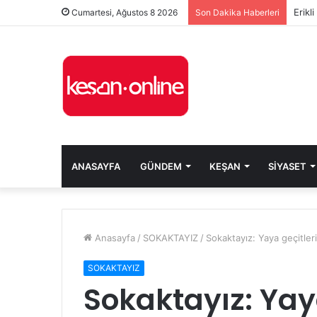
Erikl
Cumartesi, Ağustos 8 2026
Son Dakika Haberleri
ANASAYFA
GÜNDEM
KEŞAN
SIYASET
Anasayfa
/
SOKAKTAYIZ
/
Sokaktayız: Yaya geçitleri
SOKAKTAYIZ
Sokaktayız: Yaya