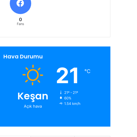
0
Fans
Hava Durumu
21
℃
Keşan
21º - 21º
60%
1.54 km/h
Açık hava