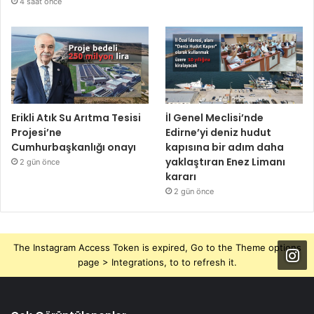
4 saat önce
Erikli Atık Su Arıtma Tesisi
İl Genel Meclisi’nde
Projesi’ne
Edirne’yi deniz hudut
Cumhurbaşkanlığı onayı
kapısına bir adım daha
yaklaştıran Enez Limanı
2 gün önce
kararı
2 gün önce
The Instagram Access Token is expired, Go to the Theme options
page > Integrations, to to refresh it.