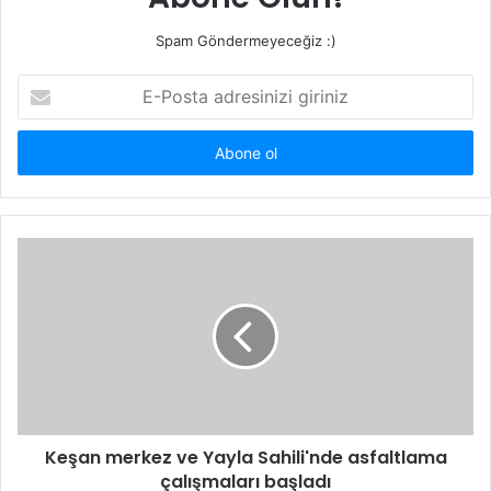
Spam Göndermeyeceğiz :)
E-
Posta
adresinizi
giriniz
Keşan merkez ve Yayla Sahili'nde asfaltlama
çalışmaları başladı