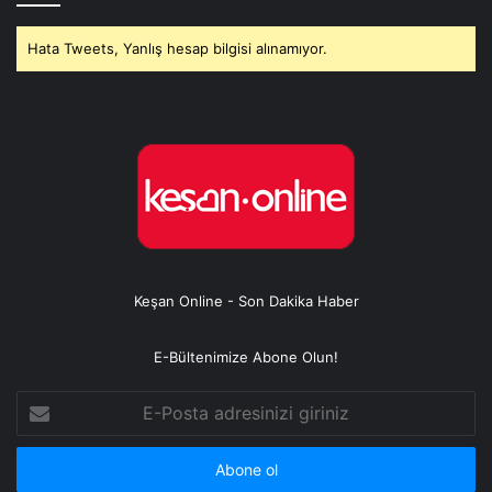
Hata Tweets, Yanlış hesap bilgisi alınamıyor.
Keşan Online - Son Dakika Haber
E-Bültenimize Abone Olun!
E-
Posta
adresinizi
giriniz