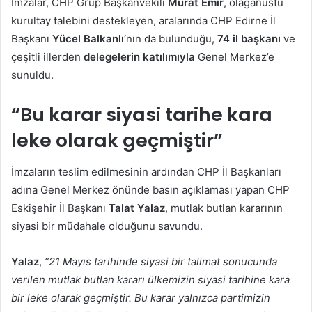
İmzalar, CHP Grup Başkanvekili
Murat Emir
, olağanüstü
kurultay talebini destekleyen, aralarında CHP Edirne İl
Başkanı
Yücel Balkanlı
‘nın da bulunduğu,
74 il başkanı
ve
çeşitli illerden
delegelerin katılımıyla
Genel Merkez’e
sunuldu.
“Bu karar siyasi tarihe kara
leke olarak geçmiştir”
İmzaların teslim edilmesinin ardından CHP İl Başkanları
adına Genel Merkez önünde basın açıklaması yapan CHP
Eskişehir İl Başkanı
Talat Yalaz
, mutlak butlan kararının
siyasi bir müdahale olduğunu savundu.
Yalaz
,
“21 Mayıs tarihinde siyasi bir talimat sonucunda
verilen mutlak butlan kararı ülkemizin siyasi tarihine kara
bir leke olarak geçmiştir. Bu karar yalnızca partimizin