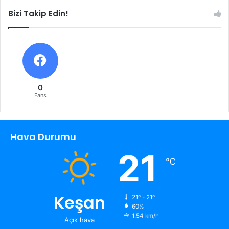
Bizi Takip Edin!
0
Fans
Hava Durumu
21
℃
Keşan
21º - 21º
60%
1.54 km/h
Açık hava