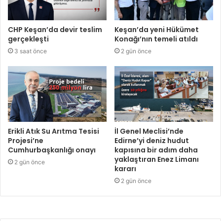
CHP Keşan’da devir teslim
Keşan’da yeni Hükümet
gerçekleşti
Konağı’nın temeli atıldı
3 saat önce
2 gün önce
Erikli Atık Su Arıtma Tesisi
İl Genel Meclisi’nde
Projesi’ne
Edirne’yi deniz hudut
Cumhurbaşkanlığı onayı
kapısına bir adım daha
yaklaştıran Enez Limanı
2 gün önce
kararı
2 gün önce