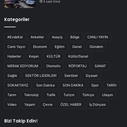
4 saat önce
Kategoriler
#EvdeKal
Anketler
Asayiş
Bölge
CANLI YAYIN
Canlı Yayın
Ekonomi
Eğitim
Genel
Gündem
Haberler
Keşan
KÜLTÜR
Kültür/Sanat
MERAK EDİYORUM
Otomotiv
RÖPORTAJ
SANAT
Sağlık
SEKTÖR LİDERLERİ
Sektörel
Siyaset
SOKAKTAYIZ
Son Dakika
SON DAKİKA
Spor
TARİH
Tarım
Teknoloji
Trafik
Turizm
Türkiye
Ulaşım
Video
Yaşam
Çevre
ÖZEL HABER
İş Dünyası
Bizi Takip Edin!