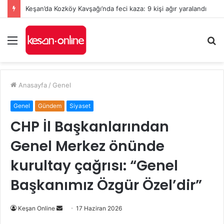
Keşan’da Kozköy Kavşağı’nda feci kaza: 9 kişi ağır yaralandı
Menü
A
y
...
Anasayfa
/
Genel
Genel
Gündem
Siyaset
CHP İl Başkanlarından
Genel Merkez önünde
kurultay çağrısı: “Genel
Başkanımız Özgür Özel’dir”
Bir
Keşan Online
17 Haziran 2026
e-