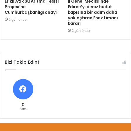
Erikli Atık Su Arıtma Tesisi
İl Genel Meclisi’nde
Projesi’ne
Edirne’yi deniz hudut
Cumhurbaşkanlığı onayı
kapısına bir adım daha
yaklaştıran Enez Limanı
2 gün önce
kararı
2 gün önce
Bizi Takip Edin!
0
Fans