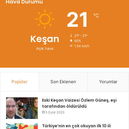
Hava Durumu
21
℃
Keşan
21º - 21º
60%
1.54 km/h
Açık hava
Popüler
Son Eklenen
Yorumlar
Eski Keşan Vaizesi Özlem Güneş, eşi
tarafından öldürüldü
5 Eylül 2020
Türkiye’nin en çok okuyan ilk 10 ili