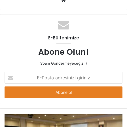
Web
sitesi
E-Bültenimize
Abone Olun!
Spam Göndermeyeceğiz :)
E-
Posta
adresinizi
giriniz