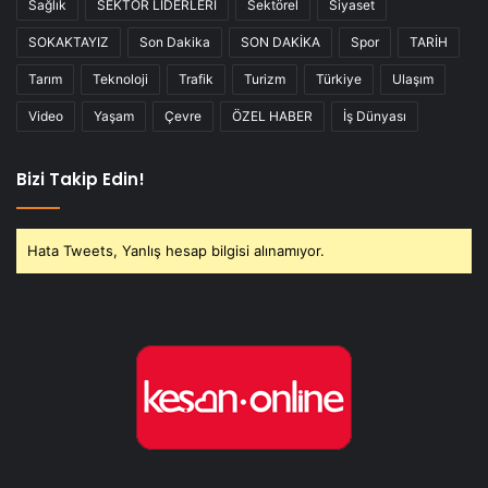
Sağlık
SEKTÖR LİDERLERİ
Sektörel
Siyaset
SOKAKTAYIZ
Son Dakika
SON DAKİKA
Spor
TARİH
Tarım
Teknoloji
Trafik
Turizm
Türkiye
Ulaşım
Video
Yaşam
Çevre
ÖZEL HABER
İş Dünyası
Bizi Takip Edin!
Hata Tweets, Yanlış hesap bilgisi alınamıyor.