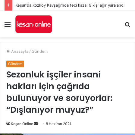
Keşan’da yeni Hükümet Konağı’nın temeli atıldı
Menü
A
y
...
Anasayfa
/
Gündem
Gündem
Sezonluk işçiler insani
hakları için çağrıda
bulunuyor ve soruyorlar:
“Dışlanıyor muyuz?”
Bir
Keşan Online
8 Haziran 2021
e-