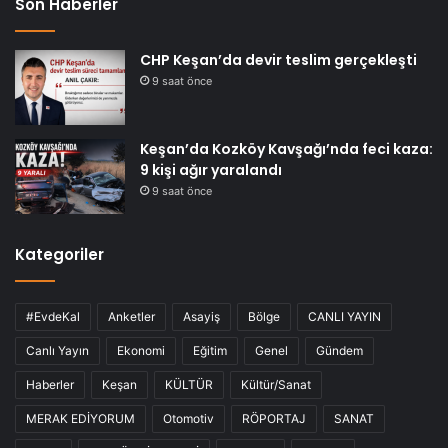
Son Haberler
CHP Keşan’da devir teslim gerçekleşti
9 saat önce
Keşan’da Kozköy Kavşağı’nda feci kaza:
9 kişi ağır yaralandı
9 saat önce
Kategoriler
#EvdeKal
Anketler
Asayiş
Bölge
CANLI YAYIN
Canlı Yayın
Ekonomi
Eğitim
Genel
Gündem
Haberler
Keşan
KÜLTÜR
Kültür/Sanat
MERAK EDİYORUM
Otomotiv
RÖPORTAJ
SANAT