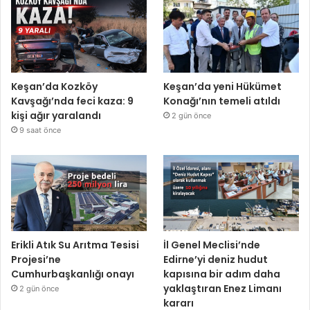
Keşan’da Kozköy
Keşan’da yeni Hükümet
Kavşağı’nda feci kaza: 9
Konağı’nın temeli atıldı
kişi ağır yaralandı
2 gün önce
9 saat önce
Erikli Atık Su Arıtma Tesisi
İl Genel Meclisi’nde
Projesi’ne
Edirne’yi deniz hudut
Cumhurbaşkanlığı onayı
kapısına bir adım daha
yaklaştıran Enez Limanı
2 gün önce
kararı