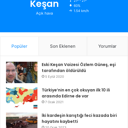
Keşan
21º - 21º
60%
1.54 km/h
Açık hava
Popüler
Son Eklenen
Yorumlar
Eski Keşan Vaizesi Özlem Güneş, eşi
tarafından öldürüldü
5 Eylül 2020
Türkiye’nin en çok okuyan ilk 10 ili
arasında Edirne de var
7 Ocak 2021
İki kardeşin karıştığı feci kazada biri
hayatını kaybetti
20 Ocak 2023