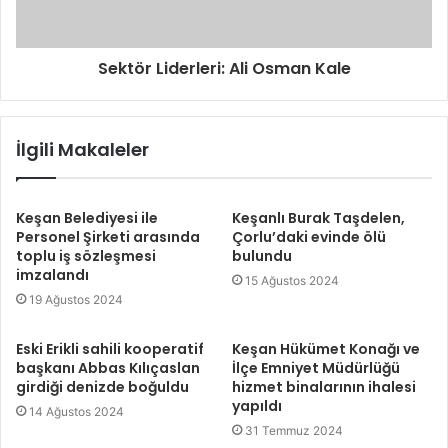
Sektör Liderleri: Ali Osman Kale
İlgili Makaleler
Keşan Belediyesi ile
Keşanlı Burak Taşdelen,
Personel Şirketi arasında
Çorlu’daki evinde ölü
toplu iş sözleşmesi
bulundu
imzalandı
15 Ağustos 2024
19 Ağustos 2024
Eski Erikli sahili kooperatif
Keşan Hükümet Konağı ve
başkanı Abbas Kılıçaslan
İlçe Emniyet Müdürlüğü
girdiği denizde boğuldu
hizmet binalarının ihalesi
yapıldı
14 Ağustos 2024
31 Temmuz 2024