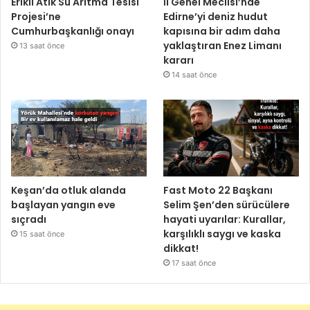
Erikli Atık Su Arıtma Tesisi
İl Genel Meclisi’nde
Projesi’ne
Edirne’yi deniz hudut
Cumhurbaşkanlığı onayı
kapısına bir adım daha
yaklaştıran Enez Limanı
13 saat önce
kararı
14 saat önce
Keşan’da otluk alanda
Fast Moto 22 Başkanı
başlayan yangın eve
Selim Şen’den sürücülere
sıçradı
hayati uyarılar: Kurallar,
karşılıklı saygı ve kaska
15 saat önce
dikkat!
17 saat önce