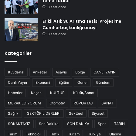
temeli atıldı
13 saat önce
Erikli Atık Su Arıtma Tesisi Projesi’ne
Cumhurbaşkanlığı onayı
13 saat önce
Kategoriler
#EvdeKal
Anketler
Asayiş
Bölge
CANLI YAYIN
Canlı Yayın
Ekonomi
Eğitim
Genel
Gündem
Haberler
Keşan
KÜLTÜR
Kültür/Sanat
MERAK EDİYORUM
Otomotiv
RÖPORTAJ
SANAT
Sağlık
SEKTÖR LİDERLERİ
Sektörel
Siyaset
SOKAKTAYIZ
Son Dakika
SON DAKİKA
Spor
TARİH
Tarım
Teknoloji
Trafik
Turizm
Türkiye
Ulaşım