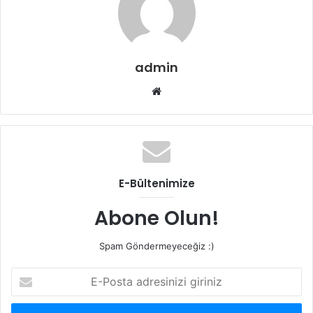
admin
W
e
b
s
i
t
E-Bültenimize
e
s
Abone Olun!
i
Spam Göndermeyeceğiz :)
E
-
P