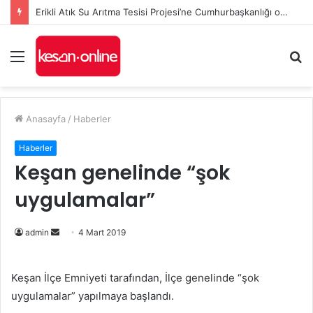
Erikli Atık Su Arıtma Tesisi Projesi’ne Cumhurbaşkanlığı onayı
Menü
A
y
...
Anasayfa
/
Haberler
Haberler
Keşan genelinde “şok
uygulamalar”
admin
B
4 Mart 2019
i
r
Keşan İlçe Emniyeti tarafından, İlçe genelinde “şok
e
uygulamalar” yapılmaya başlandı.
-