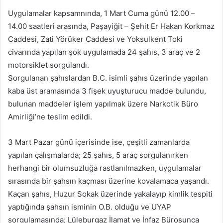
p
Uygulamalar kapsamnında, 1 Mart Cuma günü 12.00 –
o
14.00 saatleri arasında, Paşayiğit – Şehit Er Hakan Korkmaz
s
Caddesi, Zati Yörüker Caddesi ve Yoksulkent Toki
t
a
civarında yapılan şok uygulamada 24 şahıs, 3 araç ve 2
g
motorsiklet sorgulandı.
ö
Sorgulanan şahıslardan B.C. isimli şahıs üzerinde yapılan
n
kaba üst aramasında 3 fişek uyuşturucu madde bulundu,
d
bulunan maddeler işlem yapılmak üzere Narkotik Büro
e
Amirliği’ne teslim edildi.
r
m
3 Mart Pazar günü içerisinde ise, çeşitli zamanlarda
e
yapılan çalışmalarda; 25 şahıs, 5 araç sorgulanırken
k
herhangi bir olumsuzluğa rastlanılmazken, uygulamalar
sırasında bir şahsın kaçması üzerine kovalamaca yaşandı.
Kaçan şahıs, Huzur Sokak üzerinde yakalayıp kimlik tespiti
yaptığında şahsın isminin O.B. olduğu ve UYAP
sorgulamasında; Lüleburgaz İlamat ve İnfaz Bürosunca