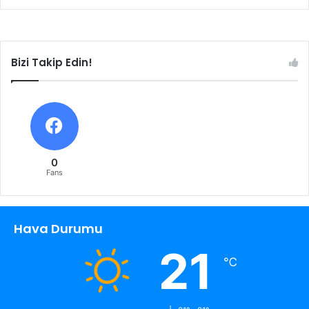
Bizi Takip Edin!
0
Fans
Hava Durumu
21
℃