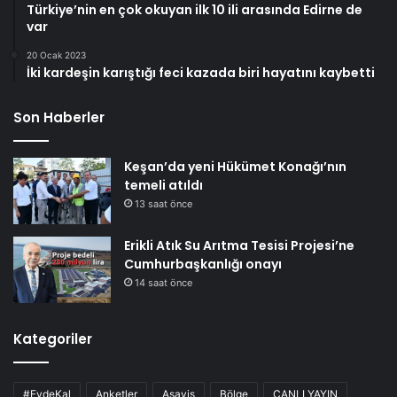
Türkiye’nin en çok okuyan ilk 10 ili arasında Edirne de
var
20 Ocak 2023
İki kardeşin karıştığı feci kazada biri hayatını kaybetti
Son Haberler
Keşan’da yeni Hükümet Konağı’nın
temeli atıldı
13 saat önce
Erikli Atık Su Arıtma Tesisi Projesi’ne
Cumhurbaşkanlığı onayı
14 saat önce
Kategoriler
#EvdeKal
Anketler
Asayiş
Bölge
CANLI YAYIN