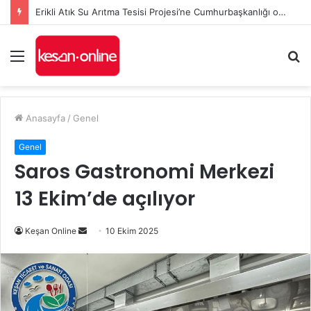
Erikli Atık Su Arıtma Tesisi Projesi’ne Cumhurbaşkanlığı onayı
Menü
A
y
...
Anasayfa
/
Genel
Genel
Saros Gastronomi Merkezi
13 Ekim’de açılıyor
Bir
Keşan Online
10 Ekim 2025
e-
posta
göndermek