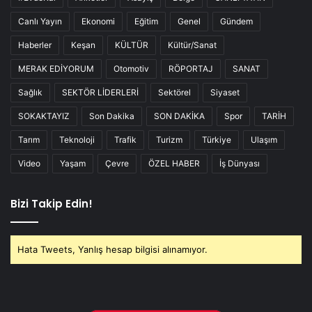
Canlı Yayın
Ekonomi
Eğitim
Genel
Gündem
Haberler
Keşan
KÜLTÜR
Kültür/Sanat
MERAK EDİYORUM
Otomotiv
RÖPORTAJ
SANAT
Sağlık
SEKTÖR LİDERLERİ
Sektörel
Siyaset
SOKAKTAYIZ
Son Dakika
SON DAKİKA
Spor
TARİH
Tarım
Teknoloji
Trafik
Turizm
Türkiye
Ulaşım
Video
Yaşam
Çevre
ÖZEL HABER
İş Dünyası
Bizi Takip Edin!
Hata Tweets, Yanlış hesap bilgisi alınamıyor.