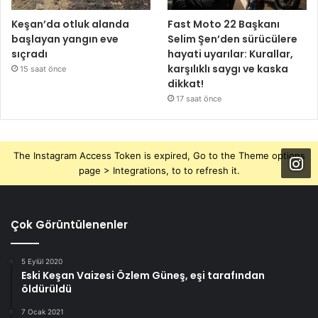
Keşan’da otluk alanda
Fast Moto 22 Başkanı
başlayan yangın eve
Selim Şen’den sürücülere
sıçradı
hayati uyarılar: Kurallar,
karşılıklı saygı ve kaska
15 saat önce
dikkat!
17 saat önce
The Instagram Access Token is expired, Go to the Theme options
page > Integrations, to to refresh it.
Çok Görüntülenenler
5 Eylül 2020
Eski Keşan Vaizesi Özlem Güneş, eşi tarafından
öldürüldü
7 Ocak 2021