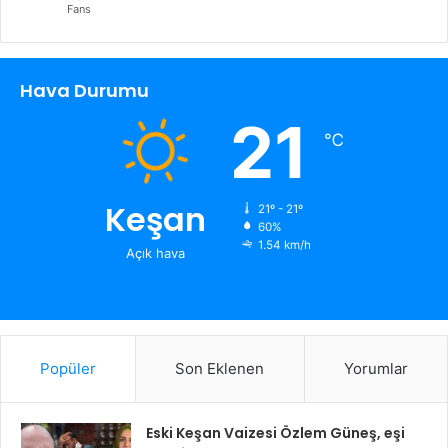
Fans
Hava Durumu
21
℃
Keşan
21º - 21º
60%
1.54 km/h
Açık hava
Popüler
Son Eklenen
Yorumlar
Eski Keşan Vaizesi Özlem Güneş, eşi