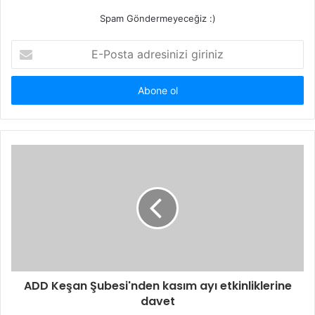
Spam Göndermeyeceğiz :)
E-
Posta
adresinizi
giriniz
ADD Keşan Şubesi'nden kasım ayı etkinliklerine
davet