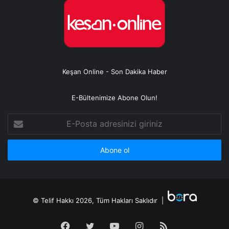
Keşan Online - Son Dakika Haber
E-Bültenimize Abone Olun!
E-
Posta
adresinizi
giriniz
© Telif Hakkı 2026, Tüm Hakları Saklıdır |
Facebook
Twitter
YouTube
Instagram
RSS