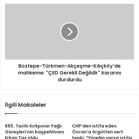
Boztepe-Türkmen-Akçeşme-Kılıçköy'de
mahkeme: "ÇED Gerekli Değildir" kararını
durdurdu
İlgili Makaleler
665. Tarihi Kırkpınar Yağlı
CHP’den istifa eden
Güreşleri’nin başpehlivanı
Özcan’a örgütten sert
Erkan Taş oldu
tepki: “Yüreğin varsa istifa