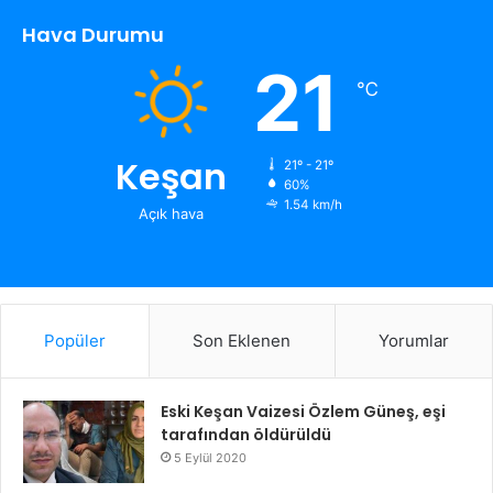
Hava Durumu
21
℃
Keşan
21º - 21º
60%
1.54 km/h
Açık hava
Popüler
Son Eklenen
Yorumlar
Eski Keşan Vaizesi Özlem Güneş, eşi
tarafından öldürüldü
5 Eylül 2020