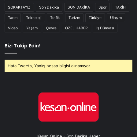
SOKAKTAYIZ
Son Dakika
SON DAKİKA
Spor
TARİH
Tarım
Teknoloji
Trafik
Turizm
Türkiye
Ulaşım
Video
Yaşam
Çevre
ÖZEL HABER
İş Dünyası
Bizi Takip Edin!
Hata Tweets, Yanlış hesap bilgisi alınamıyor.
Keşan Online - Son Dakika Haber