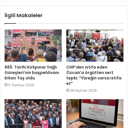
İlgili Makaleler
665. Tarihi Kırkpınar Yağlı
CHP’den istifa eden
Güreşleri’nin başpehlivanı
Özcan’a örgütten sert
Erkan Taş oldu
tepki: “Yüreğin varsa istifa
et”
5 Temmuz 2026
26 Haziran 2026