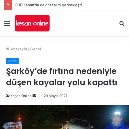
CHP Keşan’da devir teslim gerçekleşti
Menü
A
y
...
Anasayfa
/
Genel
Genel
Şarköy’de fırtına nedeniyle
düşen kayalar yolu kapattı
Bir
Keşan Online
29 Mayıs 2021
e-
posta
göndermek