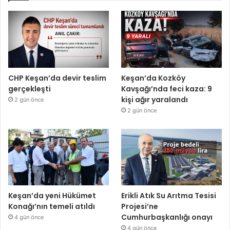
CHP Keşan’da devir teslim
Keşan’da Kozköy
gerçekleşti
Kavşağı’nda feci kaza: 9
kişi ağır yaralandı
2 gün önce
2 gün önce
Keşan’da yeni Hükümet
Erikli Atık Su Arıtma Tesisi
Konağı’nın temeli atıldı
Projesi’ne
Cumhurbaşkanlığı onayı
4 gün önce
4 gün önce