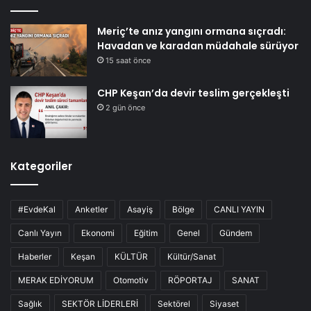
Meriç’te anız yangını ormana sıçradı:
Havadan ve karadan müdahale sürüyor
15 saat önce
CHP Keşan’da devir teslim gerçekleşti
2 gün önce
Kategoriler
#EvdeKal
Anketler
Asayiş
Bölge
CANLI YAYIN
Canlı Yayın
Ekonomi
Eğitim
Genel
Gündem
Haberler
Keşan
KÜLTÜR
Kültür/Sanat
MERAK EDİYORUM
Otomotiv
RÖPORTAJ
SANAT
Sağlık
SEKTÖR LİDERLERİ
Sektörel
Siyaset