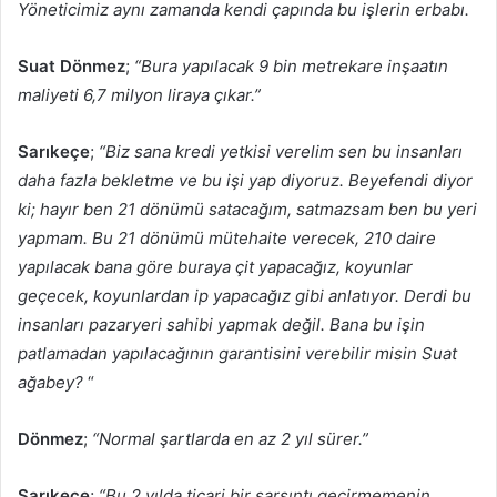
Yöneticimiz aynı zamanda kendi çapında bu işlerin erbabı.
Suat Dönmez
;
“Bura yapılacak 9 bin metrekare inşaatın
maliyeti 6,7 milyon liraya çıkar.”
Sarıkeçe
;
“Biz sana kredi yetkisi verelim sen bu insanları
daha fazla bekletme ve bu işi yap diyoruz. Beyefendi diyor
ki; hayır ben 21 dönümü satacağım, satmazsam ben bu yeri
yapmam. Bu 21 dönümü mütehaite verecek, 210 daire
yapılacak bana göre buraya çit yapacağız, koyunlar
geçecek, koyunlardan ip yapacağız gibi anlatıyor. Derdi bu
insanları pazaryeri sahibi yapmak değil. Bana bu işin
patlamadan yapılacağının garantisini verebilir misin Suat
ağabey?
“
Dönmez
;
“Normal şartlarda en az 2 yıl sürer.”
Sarıkeçe
;
“Bu 2 yılda ticari bir sarsıntı geçirmemenin