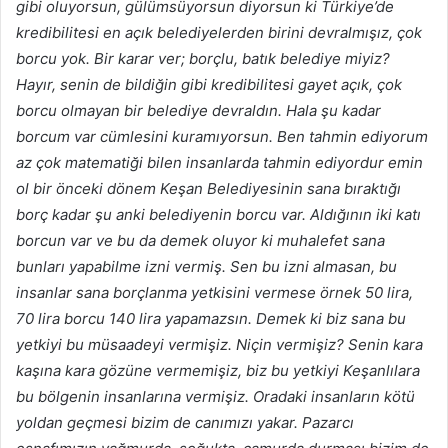
gibi oluyorsun, gülümsüyorsun diyorsun ki Türkiye’de
kredibilitesi en açık belediyelerden birini devralmışız, çok
borcu yok. Bir karar ver; borçlu, batık belediye miyiz?
Hayır, senin de bildiğin gibi kredibilitesi gayet açık, çok
borcu olmayan bir belediye devraldın. Hala şu kadar
borcum var cümlesini kuramıyorsun. Ben tahmin ediyorum
az çok matematiği bilen insanlarda tahmin ediyordur emin
ol bir önceki dönem Keşan Belediyesinin sana bıraktığı
borç kadar şu anki belediyenin borcu var. Aldığının iki katı
borcun var ve bu da demek oluyor ki muhalefet sana
bunları yapabilme izni vermiş. Sen bu izni almasan, bu
insanlar sana borçlanma yetkisini vermese örnek 50 lira,
70 lira borcu 140 lira yapamazsın. Demek ki biz sana bu
yetkiyi bu müsaadeyi vermişiz. Niçin vermişiz? Senin kara
kaşına kara gözüne vermemişiz, biz bu yetkiyi Keşanlılara
bu bölgenin insanlarına vermişiz. Oradaki insanların kötü
yoldan geçmesi bizim de canımızı yakar. Pazarcı