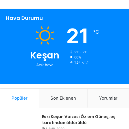
Hava Durumu
21
℃
Keşan
21º - 21º
60%
1.54 km/h
Açık hava
Popüler
Son Eklenen
Yorumlar
Eski Keşan Vaizesi Özlem Güneş, eşi
tarafından öldürüldü
5 Eylül 2020