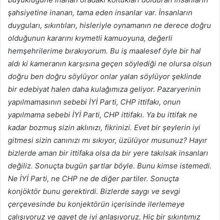
şahsiyetine inanan, tama eden insanlar var. İnsanların
duyguları, sıkıntıları, hisleriyle oynamanın ne derece doğru
olduğunun kararını kıymetli kamuoyuna, değerli
hemşehrilerime bırakıyorum. Bu iş maalesef öyle bir hal
aldı ki kameranın karşısına geçen söylediği ne olursa olsun
doğru ben doğru söylüyor onlar yalan söylüyor şeklinde
bir edebiyat halen daha kulağımıza geliyor. Pazaryerinin
yapılmamasının sebebi İYİ Parti, CHP ittifakı, onun
yapılmama sebebi İYİ Parti, CHP ittifakı. Ya bu ittifak ne
kadar bozmuş sizin aklınızı, fikrinizi. Evet bir şeylerin iyi
gitmesi sizin canınızı mı sıkıyor, üzülüyor musunuz? Hayır
bizlerde aman bir ittifaka olsa da bir yere takılsak insanları
değiliz. Sonuçta bugün şartlar böyle. Bunu kimse istemedi.
Ne İYİ Parti, ne CHP ne de diğer partiler. Sonuçta
konjöktör bunu gerektirdi. Bizlerde saygı ve sevgi
çerçevesinde bu konjektörün içerisinde ilerlemeye
çalışıyoruz ve gayet de iyi anlaşıyoruz. Hiç bir sıkıntımız