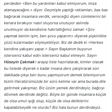
perdeden <Ben bu yardımları kabul etmiyorum, imza
atamayacağım.> diyor. Geçmişte yaptığı reklamları, bas bas
bağırarak insanlara verdik, vereceğiz diyen cümlelerini bir
kenara bırakıyor nasıl oluyorsa unutuyor aslında
unutmuyor da kendisine hatırlattığımız zaman <Şov
yapmak benim işim, ben şovu yaparım> diyerek pişkinlikle
yüzü kızarmadan söyleyebiliyor. Biz de dedik ki <Herkes
kendine yakışanı yapar.> Sayın Başkanım buyurun
isterseniz kabul edin isterseniz kabul etmeyin. Sayın
Hüseyin Çakmak
‘ı arayıp liste hazırlatarak, kimler olacak
bu listede diyerek o kadar insana ders çalıştırarak son
dakikada çıkıp ben bunu yapmıyorum demek bilemiyorum
bizim literatürümüzde bir sürü kelime var ama burada dile
getirmek yakışmaz. Biz üzüm yemek derdindeyiz, bağcıyı
dövmek derdinde değiliz. Böyle bir günde insanlara küçük
de olsa umut ışığı olup, küçük de olsa deliklerini
kapatabilseydik ne olurdu? Biz hala bunun derdindeyiz.