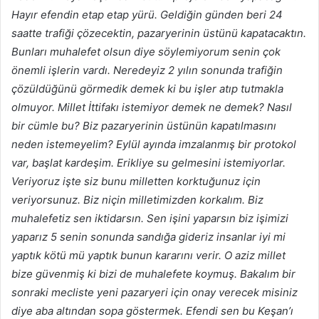
Hayır efendin etap etap yürü. Geldiğin günden beri 24
saatte trafiği çözecektin, pazaryerinin üstünü kapatacaktın.
Bunları muhalefet olsun diye söylemiyorum senin çok
önemli işlerin vardı. Neredeyiz 2 yılın sonunda trafiğin
çözüldüğünü görmedik demek ki bu işler atıp tutmakla
olmuyor. Millet İttifakı istemiyor demek ne demek? Nasıl
bir cümle bu? Biz pazaryerinin üstünün kapatılmasını
neden istemeyelim? Eylül ayında imzalanmış bir protokol
var, başlat kardeşim. Erikliye su gelmesini istemiyorlar.
Veriyoruz işte siz bunu milletten korktuğunuz için
veriyorsunuz. Biz niçin milletimizden korkalım. Biz
muhalefetiz sen iktidarsın. Sen işini yaparsın biz işimizi
yaparız 5 senin sonunda sandığa gideriz insanlar iyi mi
yaptık kötü mü yaptık bunun kararını verir. O aziz millet
bize güvenmiş ki bizi de muhalefete koymuş. Bakalım bir
sonraki mecliste yeni pazaryeri için onay verecek misiniz
diye aba altından sopa göstermek. Efendi sen bu Keşan’ı