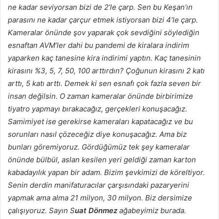
ne kadar seviyorsan bizi de 2’le çarp. Sen bu Keşan’ın
parasını ne kadar çarçur etmek istiyorsan bizi 4’le çarp.
Kameralar önünde şov yaparak çok sevdiğini söylediğin
esnaftan AVM’ler dahi bu pandemi de kiralara indirim
yaparken kaç tanesine kira indirimi yaptın. Kaç tanesinin
kirasını %3, 5, 7, 50, 100 arttırdın? Çoğunun kirasını 2 katı
arttı, 5 katı arttı. Demek ki sen esnafı çok fazla seven bir
insan değilsin. O zaman kameralar önünde birbirimize
tiyatro yapmayı bırakacağız, gerçekleri konuşacağız.
Samimiyet ise gerekirse kameraları kapatacağız ve bu
sorunları nasıl çözeceğiz diye konuşacağız. Ama biz
bunları göremiyoruz. Gördüğümüz tek şey kameralar
önünde bülbül, aslan kesilen yeri geldiği zaman karton
kabadayılık yapan bir adam. Bizim şevkimizi de köreltiyor.
Senin derdin manifaturacılar çarşısındaki pazaryerini
yapmak ama alma 21 milyon, 30 milyon. Biz dersimize
çalışıyoruz. Sayın S
uat Dönmez
ağabeyimiz burada.