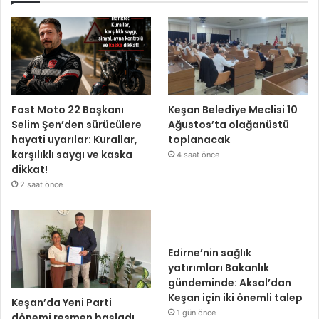
Fast Moto 22 Başkanı
Keşan Belediye Meclisi 10
Selim Şen’den sürücülere
Ağustos’ta olağanüstü
hayati uyarılar: Kurallar,
toplanacak
karşılıklı saygı ve kaska
4 saat önce
dikkat!
2 saat önce
Edirne’nin sağlık
yatırımları Bakanlık
gündeminde: Aksal’dan
Keşan için iki önemli talep
Keşan’da Yeni Parti
1 gün önce
dönemi resmen başladı