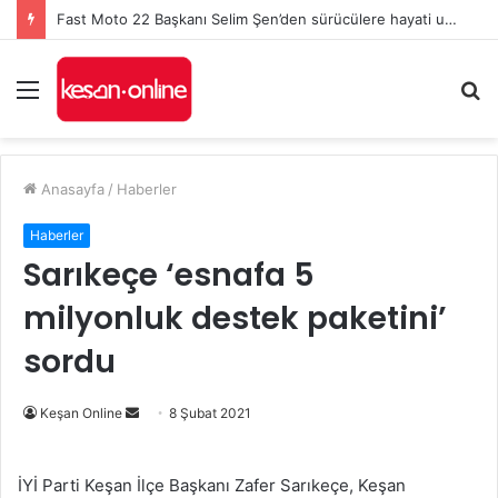
Keşan Belediye Meclisi 10 Ağustos’ta olağanüstü toplanacak
Menü
A
y
...
Anasayfa
/
Haberler
Haberler
Sarıkeçe ‘esnafa 5
milyonluk destek paketini’
sordu
Bir
Keşan Online
8 Şubat 2021
e-
posta
İYİ Parti Keşan İlçe Başkanı Zafer Sarıkeçe, Keşan
göndermek