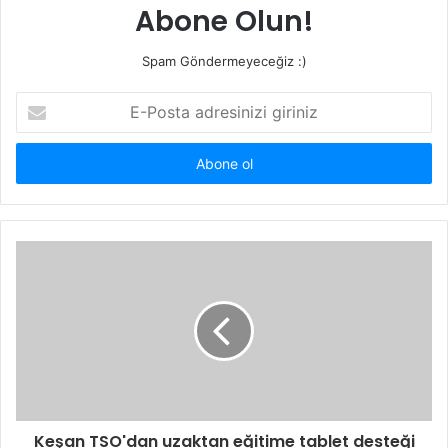
Abone Olun!
Spam Göndermeyeceğiz :)
E-
Posta
adresinizi
giriniz
Keşan TSO'dan uzaktan eğitime tablet desteği