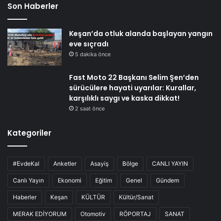
Son Haberler
Keşan’da otluk alanda başlayan yangın
eve sıçradı
5 dakika önce
Fast Moto 22 Başkanı Selim Şen’den
sürücülere hayati uyarılar: Kurallar,
karşılıklı saygı ve kaska dikkat!
2 saat önce
Kategoriler
#EvdeKal
Anketler
Asayiş
Bölge
CANLI YAYIN
Canlı Yayın
Ekonomi
Eğitim
Genel
Gündem
Haberler
Keşan
KÜLTÜR
Kültür/Sanat
MERAK EDİYORUM
Otomotiv
RÖPORTAJ
SANAT