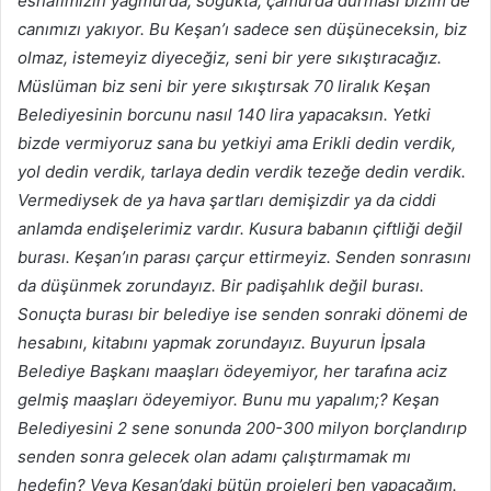
esnafımızın yağmurda, soğukta, çamurda durması bizim de
canımızı yakıyor. Bu Keşan’ı sadece sen düşüneceksin, biz
olmaz, istemeyiz diyeceğiz, seni bir yere sıkıştıracağız.
Müslüman biz seni bir yere sıkıştırsak 70 liralık Keşan
Belediyesinin borcunu nasıl 140 lira yapacaksın. Yetki
bizde vermiyoruz sana bu yetkiyi ama Erikli dedin verdik,
yol dedin verdik, tarlaya dedin verdik tezeğe dedin verdik.
Vermediysek de ya hava şartları demişizdir ya da ciddi
anlamda endişelerimiz vardır. Kusura babanın çiftliği değil
burası. Keşan’ın parası çarçur ettirmeyiz. Senden sonrasını
da düşünmek zorundayız. Bir padişahlık değil burası.
Sonuçta burası bir belediye ise senden sonraki dönemi de
hesabını, kitabını yapmak zorundayız. Buyurun İpsala
Belediye Başkanı maaşları ödeyemiyor, her tarafına aciz
gelmiş maaşları ödeyemiyor. Bunu mu yapalım;? Keşan
Belediyesini 2 sene sonunda 200-300 milyon borçlandırıp
senden sonra gelecek olan adamı çalıştırmamak mı
hedefin? Veya Keşan’daki bütün projeleri ben yapacağım.