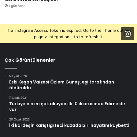
1 gün önce
The Instagram Access Token is expired, Go to the Theme options
page > Integrations, to to refresh it.
Çok Görüntülenenler
5 Eylül 2020
Eski Keşan Vaizesi Özlem Güneş, eşi tarafından
öldürüldü
7 Ocak 2021
Türkiye’nin en çok okuyan ilk 10 ili arasında Edirne de
var
20 Ocak 2023
İki kardeşin karıştığı feci kazada biri hayatını kaybetti