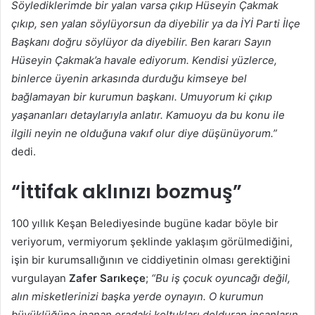
Söylediklerimde bir yalan varsa çıkıp Hüseyin Çakmak
çıkıp, sen yalan söylüyorsun da diyebilir ya da İYİ Parti İlçe
Başkanı doğru söylüyor da diyebilir. Ben kararı Sayın
Hüseyin Çakmak’a havale ediyorum. Kendisi yüzlerce,
binlerce üyenin arkasında durduğu kimseye bel
bağlamayan bir kurumun başkanı. Umuyorum ki çıkıp
yaşananları detaylarıyla anlatır. Kamuoyu da bu konu ile
ilgili neyin ne olduğuna vakıf olur diye düşünüyorum.”
dedi.
“İttifak aklınızı bozmuş”
100 yıllık Keşan Belediyesinde bugüne kadar böyle bir
veriyorum, vermiyorum şeklinde yaklaşım görülmediğini,
işin bir kurumsallığının ve ciddiyetinin olması gerektiğini
vurgulayan
Zafer Sarıkeçe
;
“Bu iş çocuk oyuncağı değil,
alın misketlerinizi başka yerde oynayın. O kurumun
büyüklüğüne inanan oradaki koltukları dolduran insanların