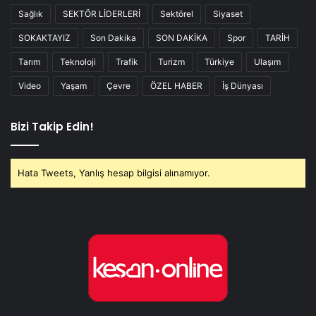
Sağlık
SEKTÖR LİDERLERİ
Sektörel
Siyaset
SOKAKTAYIZ
Son Dakika
SON DAKİKA
Spor
TARİH
Tarım
Teknoloji
Trafik
Turizm
Türkiye
Ulaşım
Video
Yaşam
Çevre
ÖZEL HABER
İş Dünyası
Bizi Takip Edin!
Hata Tweets, Yanlış hesap bilgisi alınamıyor.