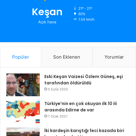
Keşan
21º - 21º
60%
1.54 km/h
Açık hava
Popüler
Son Eklenen
Yorumlar
Eski Keşan Vaizesi Özlem Güneş, eşi
tarafından öldürüldü
5 Eylül 2020
Türkiye’nin en çok okuyan ilk 10 ili
arasında Edirne de var
7 Ocak 2021
İki kardeşin karıştığı feci kazada biri