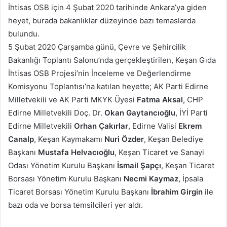
İhtisas OSB için 4 Şubat 2020 tarihinde Ankara’ya giden
heyet, burada bakanlıklar düzeyinde bazı temaslarda
bulundu.
5 Şubat 2020 Çarşamba günü, Çevre ve Şehircilik
Bakanlığı Toplantı Salonu’nda gerçekleştirilen, Keşan Gıda
İhtisas OSB Projesi’nin İnceleme ve Değerlendirme
Komisyonu Toplantısı’na katılan heyette; AK Parti Edirne
Milletvekili ve AK Parti MKYK Üyesi
Fatma Aksal
, CHP
Edirne Milletvekili Doç. Dr.
Okan Gaytancıoğlu
, İYİ Parti
Edirne Milletvekili
Orhan Çakırlar
, Edirne Valisi
Ekrem
Canalp
, Keşan Kaymakamı
Nuri Özder
, Keşan Belediye
Başkanı
Mustafa Helvacıoğlu
, Keşan Ticaret ve Sanayi
Odası Yönetim Kurulu Başkanı
İsmail Şapçı
, Keşan Ticaret
Borsası Yönetim Kurulu Başkanı
Necmi Kaymaz
, İpsala
Ticaret Borsası Yönetim Kurulu Başkanı
İbrahim Girgin
ile
bazı oda ve borsa temsilcileri yer aldı.