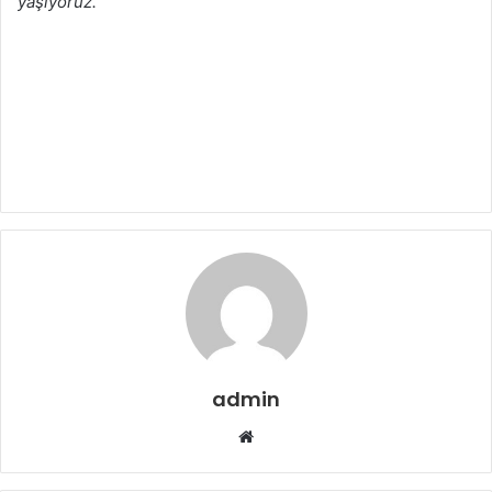
yaşıyoruz.”
admin
Web
sitesi