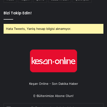
Bizi Takip Edin!
Hata Tweets, Yanlış hesap bilgisi alınamıyor.
Keşan Online - Son Dakika Haber
E-Bültenimize Abone Olun!
E-