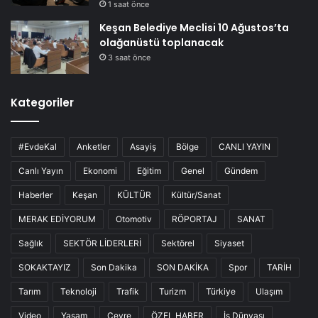
1 saat önce
Keşan Belediye Meclisi 10 Ağustos’ta
olağanüstü toplanacak
3 saat önce
Kategoriler
#EvdeKal
Anketler
Asayiş
Bölge
CANLI YAYIN
Canlı Yayın
Ekonomi
Eğitim
Genel
Gündem
Haberler
Keşan
KÜLTÜR
Kültür/Sanat
MERAK EDİYORUM
Otomotiv
RÖPORTAJ
SANAT
Sağlık
SEKTÖR LİDERLERİ
Sektörel
Siyaset
SOKAKTAYIZ
Son Dakika
SON DAKİKA
Spor
TARİH
Tarım
Teknoloji
Trafik
Turizm
Türkiye
Ulaşım
Video
Yaşam
Çevre
ÖZEL HABER
İş Dünyası