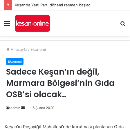
Keşan’da Yeni Parti dönemi resmen başladı
Menü
A
y
...
Anasayfa
/
Ekonomi
Ekonomi
Sadece Keşan’ın değil,
Marmara Bölgesi’nin Gıda
OSB’si olacak..
Bir
admin
6 Şubat 2020
e-
posta
Keşan’ın Paşayiğit Mahallesi’nde kurulması planlanan Gıda
göndermek