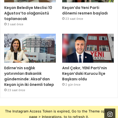
Keşan Belediye Meclisi 10
Keşan’da Yeni Parti
Ağustos’ta olağanüstü
dönemi resmen başladı
toplanacak
23 saat önce
3 saat önce
Edirne’nin sağlık
Anıl Çakır, YENİ Parti’nin
yatırımları Bakanlık
Keşan’daki Kurucu İlçe
gündeminde: Aksal’dan
Başkanı oldu
Keşan için iki önemli talep
2 gün önce
23 saat önce
The Instagram Access Token is expired, Go to the Theme options
page > Integrations, to to refresh it.