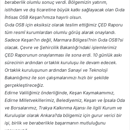
beraberlik olumlu sonuç verdi. Bölgemizin yatırım,
istihdam ve dış ticaretine büyük katkı sağlayacak olan Gıda
İhtisas OSB Keşan?ımıza hayırlı olsun.
Gıda OSB için eksiksiz olarak teslim ettiğimiz ÇED Raporu
tüm resmî kurumlardan olumlu görüş alarak onaylandı.
Sadece Keşan?ın değil, Marmara Bölgesi?nin Gıda OSB?si
olacak. Çevre ve Şehircilik Bakanlığı’ndaki işlemlerimiz
ÇED Raporunun onaylanması ile sona erdi. 10 günlük askı
sürecinin ardından ortaklık kuruluşu ile devam edecek.
Ortaklık kuruluşunun ardından Sanayi ve Teknoloji
Bakanlığımız ile son çalışmalarımızı hızlı bir şekilde
gerçekleştireceğiz.
Edirne Valiliğimiz önderliğinde, Keşan Kaymakamımız,
Edirne Milletvekillerimiz, Belediyemiz, Keşan ve İpsala Oda
ve Borsalarımız, Trakya Kalkınma Ajansı ile ilgili Kurum ve
Kuruluşlar olarak Ankara?da bölgemiz için gurur verici bir
işi, birlik ve beraberlikle başarmanın mutluluğunu