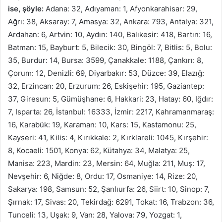
ise, şöyle:
Adana: 32, Adıyaman: 1, Afyonkarahisar: 29,
Ağrı: 38, Aksaray: 7, Amasya: 32, Ankara: 793, Antalya: 321,
Ardahan: 6, Artvin: 10, Aydın: 140, Balıkesir: 418, Bartın: 16,
Batman: 15, Bayburt: 5, Bilecik: 30, Bingöl: 7, Bitlis: 5, Bolu:
35, Burdur: 14, Bursa: 3599, Çanakkale: 1188, Çankırı: 8,
Çorum: 12, Denizli: 69, Diyarbakır: 53, Düzce: 39, Elazığ:
32, Erzincan: 20, Erzurum: 26, Eskişehir: 195, Gaziantep:
37, Giresun: 5, Gümüşhane: 6, Hakkari: 23, Hatay: 60, Iğdır:
7, Isparta: 26, İstanbul: 16333, İzmir: 2217, Kahramanmaraş:
16, Karabük: 19, Karaman: 10, Kars: 15, Kastamonu: 25,
Kayseri: 41, Kilis: 4, Kırıkkale: 2, Kırklareli: 1045, Kırşehir:
8, Kocaeli: 1501, Konya: 62, Kütahya: 34, Malatya: 25,
Manisa: 223, Mardin: 23, Mersin: 64, Muğla: 211, Muş: 17,
Nevşehir: 6, Niğde: 8, Ordu: 17, Osmaniye: 14, Rize: 20,
Sakarya: 198, Samsun: 52, Şanlıurfa: 26, Siirt: 10, Sinop: 7,
Şırnak: 17, Sivas: 20, Tekirdağ: 6291, Tokat: 16, Trabzon: 36,
Tunceli: 13, Uşak: 9, Van: 28, Yalova: 79, Yozgat: 1,