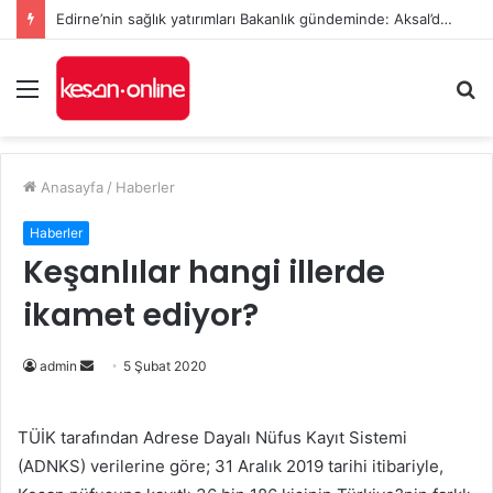
Edirne’nin sağlık yatırımları Bakanlık gündeminde: Aksal’dan Keşan için iki önemli talep
Menü
A
y
...
Anasayfa
/
Haberler
Haberler
Keşanlılar hangi illerde
ikamet ediyor?
Bir
admin
5 Şubat 2020
e-
posta
TÜİK tarafından Adrese Dayalı Nüfus Kayıt Sistemi
göndermek
(ADNKS) verilerine göre; 31 Aralık 2019 tarihi itibariyle,