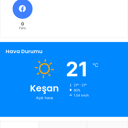
0
Fans
Hava Durumu
21
℃
Keşan
21º - 21º
60%
1.54 km/h
Açık hava