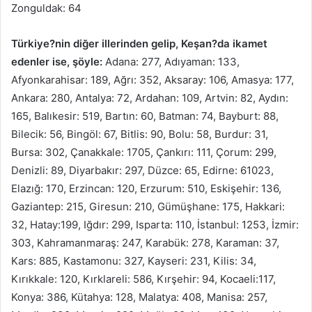
Zonguldak: 64
Türkiye?nin diğer illerinden gelip,
Keşan?da ikamet
edenler ise, şöyle:
Adana: 277, Adıyaman: 133,
Afyonkarahisar: 189, Ağrı: 352, Aksaray: 106, Amasya: 177,
Ankara: 280, Antalya: 72, Ardahan: 109, Artvin: 82, Aydın:
165, Balıkesir: 519, Bartın: 60, Batman: 74, Bayburt: 88,
Bilecik: 56, Bingöl: 67, Bitlis: 90, Bolu: 58, Burdur: 31,
Bursa: 302, Çanakkale: 1705, Çankırı: 111, Çorum: 299,
Denizli: 89, Diyarbakır: 297, Düzce: 65, Edirne: 61023,
Elazığ: 170, Erzincan: 120, Erzurum: 510, Eskişehir: 136,
Gaziantep: 215, Giresun: 210, Gümüşhane: 175, Hakkari:
32, Hatay:199, Iğdır: 299, Isparta: 110, İstanbul: 1253, İzmir:
303, Kahramanmaraş: 247, Karabük: 278, Karaman: 37,
Kars: 885, Kastamonu: 327, Kayseri: 231, Kilis: 34,
Kırıkkale: 120, Kırklareli: 586, Kırşehir: 94, Kocaeli:117,
Konya: 386, Kütahya: 128, Malatya: 408, Manisa: 257,