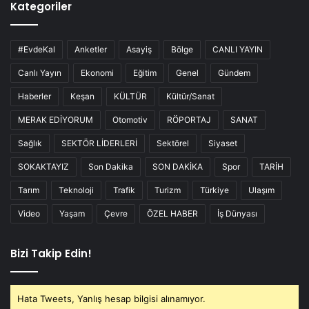
Kategoriler
#EvdeKal
Anketler
Asayiş
Bölge
CANLI YAYIN
Canlı Yayın
Ekonomi
Eğitim
Genel
Gündem
Haberler
Keşan
KÜLTÜR
Kültür/Sanat
MERAK EDİYORUM
Otomotiv
RÖPORTAJ
SANAT
Sağlık
SEKTÖR LİDERLERİ
Sektörel
Siyaset
SOKAKTAYIZ
Son Dakika
SON DAKİKA
Spor
TARİH
Tarım
Teknoloji
Trafik
Turizm
Türkiye
Ulaşım
Video
Yaşam
Çevre
ÖZEL HABER
İş Dünyası
Bizi Takip Edin!
Hata Tweets, Yanlış hesap bilgisi alınamıyor.