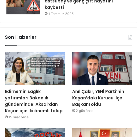
astsubay ve genç çift hayatını
kaybetti
1 Temmuz 2025
Son Haberler
Edirne’nin sağlık
Anıl Çakır, YENİ Parti’nin
yatırımları Bakanlık
Keşan’daki Kurucu İlçe
gündeminde: Aksal’dan
Başkanı oldu
Keşan için iki önemli talep
2 gün önce
15 saat önce