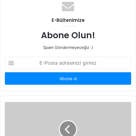
E-Bültenimize
Abone Olun!
Spam Göndermeyeceğiz :)
E-
Posta
adresinizi
giriniz