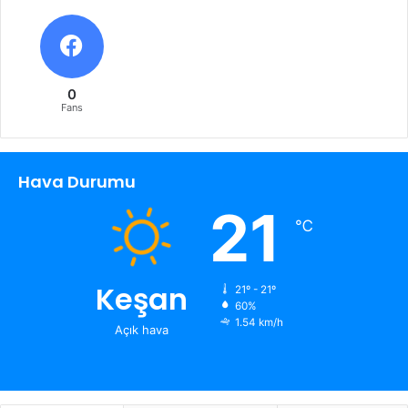
0
Fans
Hava Durumu
21
℃
Keşan
21º - 21º
60%
1.54 km/h
Açık hava