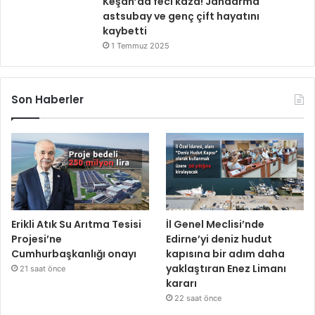
Keşan’da feci kaza! Jandarma
astsubay ve genç çift hayatını
kaybetti
1 Temmuz 2025
Son Haberler
Erikli Atık Su Arıtma Tesisi
İl Genel Meclisi’nde
Projesi’ne
Edirne’yi deniz hudut
Cumhurbaşkanlığı onayı
kapısına bir adım daha
yaklaştıran Enez Limanı
21 saat önce
kararı
22 saat önce