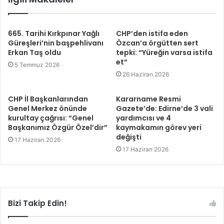
665. Tarihi Kırkpınar Yağlı
CHP’den istifa eden
Güreşleri’nin başpehlivanı
Özcan’a örgütten sert
Erkan Taş oldu
tepki: “Yüreğin varsa istifa
et”
5 Temmuz 2026
26 Haziran 2026
CHP İl Başkanlarından
Kararname Resmi
Genel Merkez önünde
Gazete’de: Edirne’de 3 vali
kurultay çağrısı: “Genel
yardımcısı ve 4
Başkanımız Özgür Özel’dir”
kaymakamın görev yeri
değişti
17 Haziran 2026
17 Haziran 2026
Bizi Takip Edin!