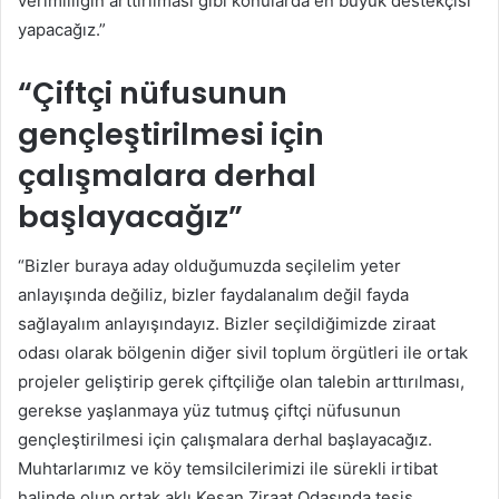
verimliliğin arttırılması gibi konularda en büyük destekçisi
yapacağız.”
“Çiftçi nüfusunun
gençleştirilmesi için
çalışmalara derhal
başlayacağız”
“Bizler buraya aday olduğumuzda seçilelim yeter
anlayışında değiliz, bizler faydalanalım değil fayda
sağlayalım anlayışındayız. Bizler seçildiğimizde ziraat
odası olarak bölgenin diğer sivil toplum örgütleri ile ortak
projeler geliştirip gerek çiftçiliğe olan talebin arttırılması,
gerekse yaşlanmaya yüz tutmuş çiftçi nüfusunun
gençleştirilmesi için çalışmalara derhal başlayacağız.
Muhtarlarımız ve köy temsilcilerimizi ile sürekli irtibat
halinde olup ortak aklı Keşan Ziraat Odasında tesis