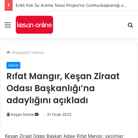
Erikli Atık Su Arıtma Tesisi Projesi’ne Cumhurbaşkanlığı onayı
Menü
A
y
...
Anasayfa
/
Genel
Genel
Rıfat Mangır, Keşan Ziraat
Odası Başkanlığı’na
adaylığını açıkladı
Bir
Keşan Online
31 Ocak 2023
e-
posta
Keşan Ziraat Odası Başkan Adayı Rıfat Mangır, seçimler
göndermek