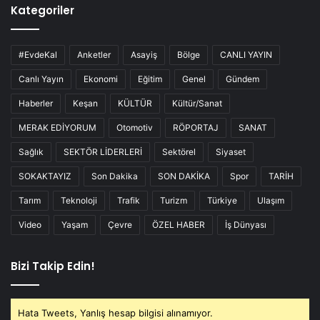
Kategoriler
#EvdeKal
Anketler
Asayiş
Bölge
CANLI YAYIN
Canlı Yayın
Ekonomi
Eğitim
Genel
Gündem
Haberler
Keşan
KÜLTÜR
Kültür/Sanat
MERAK EDİYORUM
Otomotiv
RÖPORTAJ
SANAT
Sağlık
SEKTÖR LİDERLERİ
Sektörel
Siyaset
SOKAKTAYIZ
Son Dakika
SON DAKİKA
Spor
TARİH
Tarım
Teknoloji
Trafik
Turizm
Türkiye
Ulaşım
Video
Yaşam
Çevre
ÖZEL HABER
İş Dünyası
Bizi Takip Edin!
Hata Tweets, Yanlış hesap bilgisi alınamıyor.