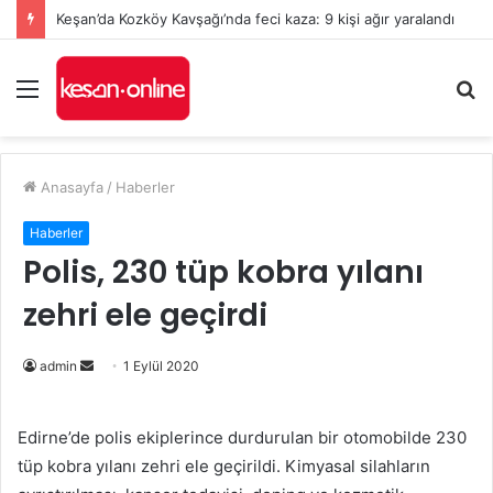
Keşan’da Kozköy Kavşağı’nda feci kaza: 9 kişi ağır yaralandı
Menü
A
y
...
Anasayfa
/
Haberler
Haberler
Polis, 230 tüp kobra yılanı
zehri ele geçirdi
Bir
admin
1 Eylül 2020
e-
posta
Edirne’de polis ekiplerince durdurulan bir otomobilde 230
göndermek
tüp kobra yılanı zehri ele geçirildi. Kimyasal silahların