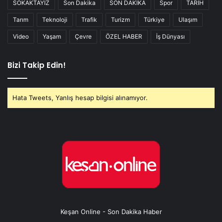
SOKAKTAYIZ
Son Dakika
SON DAKİKA
Spor
TARİH
Tarım
Teknoloji
Trafik
Turizm
Türkiye
Ulaşım
Video
Yaşam
Çevre
ÖZEL HABER
İş Dünyası
Bizi Takip Edin!
Hata Tweets, Yanlış hesap bilgisi alınamıyor.
Keşan Online - Son Dakika Haber