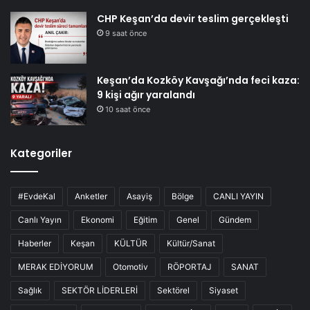
CHP Keşan’da devir teslim gerçekleşti
9 saat önce
Keşan’da Kozköy Kavşağı’nda feci kaza:
9 kişi ağır yaralandı
10 saat önce
Kategoriler
#EvdeKal
Anketler
Asayiş
Bölge
CANLI YAYIN
Canlı Yayın
Ekonomi
Eğitim
Genel
Gündem
Haberler
Keşan
KÜLTÜR
Kültür/Sanat
MERAK EDİYORUM
Otomotiv
RÖPORTAJ
SANAT
Sağlık
SEKTÖR LİDERLERİ
Sektörel
Siyaset