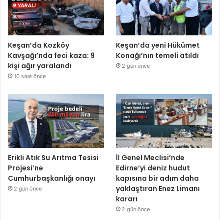
Keşan’da Kozköy
Keşan’da yeni Hükümet
Kavşağı’nda feci kaza: 9
Konağı’nın temeli atıldı
kişi ağır yaralandı
2 gün önce
10 saat önce
Erikli Atık Su Arıtma Tesisi
İl Genel Meclisi’nde
Projesi’ne
Edirne’yi deniz hudut
Cumhurbaşkanlığı onayı
kapısına bir adım daha
yaklaştıran Enez Limanı
2 gün önce
kararı
2 gün önce