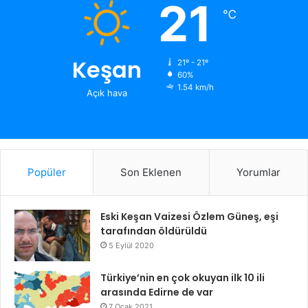
21
℃
Keşan
21º - 21º
60%
1.54 km/h
Açık hava
Popüler
Son Eklenen
Yorumlar
Eski Keşan Vaizesi Özlem Güneş, eşi
tarafından öldürüldü
5 Eylül 2020
Türkiye’nin en çok okuyan ilk 10 ili
arasında Edirne de var
7 Ocak 2021