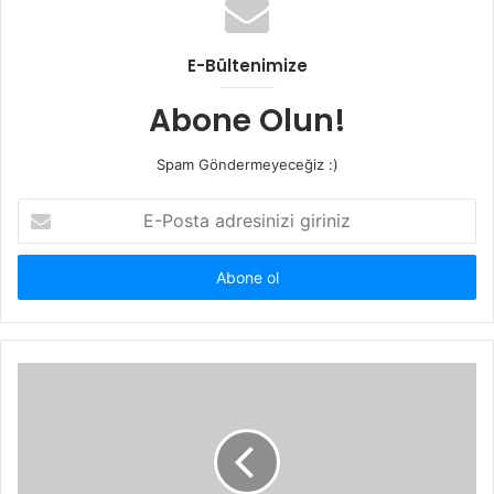
E-Bültenimize
Abone Olun!
Spam Göndermeyeceğiz :)
E-
Posta
adresinizi
giriniz