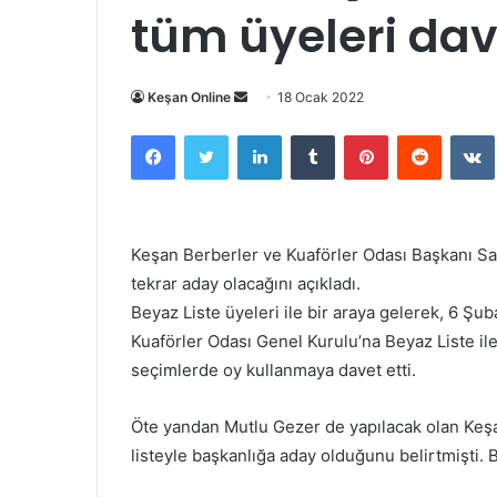
tüm üyeleri dave
Bir
Keşan Online
18 Ocak 2022
e-
Facebook
Twitter
LinkedIn
Tumblr
Pinterest
Reddit
posta
göndermek
Keşan Berberler ve Kuaförler Odası Başkanı Sa
tekrar aday olacağını açıkladı.
Beyaz Liste üyeleri ile bir araya gelerek, 6 Ş
Kuaförler Odası Genel Kurulu’na Beyaz Liste il
seçimlerde oy kullanmaya davet etti.
Öte yandan Mutlu Gezer de yapılacak olan Keşa
listeyle başkanlığa aday olduğunu belirtmişti. 