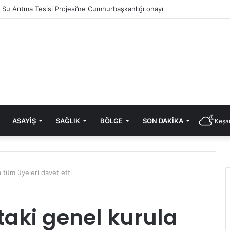
ık Su Arıtma Tesisi Projesi’ne Cumhurbaşkanlığı onayı
ASAYIŞ
SAĞLIK
BÖLGE
SON DAKIKA
Keşan
 tüm üyeleri davet etti
taki genel kurula