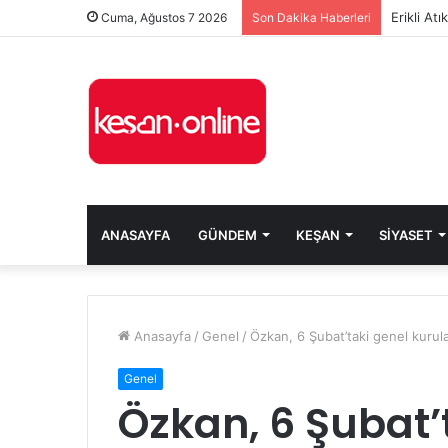
Erikli At
Cuma, Ağustos 7 2026
Son Dakika Haberleri
ANASAYFA
GÜNDEM
KEŞAN
SIYASET
Anasayfa
/
Genel
/
Özkan, 6 Şubat’taki genel kurula
Genel
Özkan, 6 Şubat’