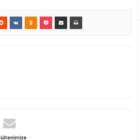
erest
Reddit
VKontakte
Odnoklassniki
Pocket
E-Posta ile paylaş
Yazdır
Bültenimize