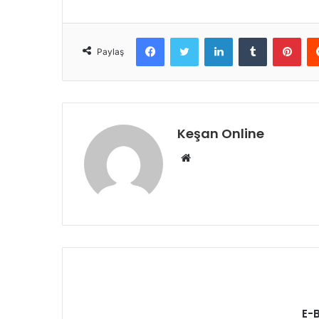
Facebook
Twitter
LinkedIn
Tumblr
Pint
Paylaş
Keşan Online
Web
sitesi
E-