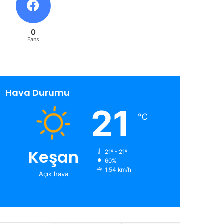
0
Fans
Hava Durumu
21
℃
Keşan
21º - 21º
60%
1.54 km/h
Açık hava