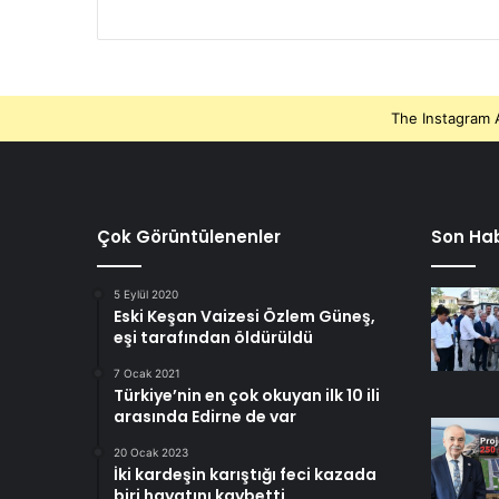
The Instagram A
Çok Görüntülenenler
Son Hab
5 Eylül 2020
Eski Keşan Vaizesi Özlem Güneş,
eşi tarafından öldürüldü
7 Ocak 2021
Türkiye’nin en çok okuyan ilk 10 ili
arasında Edirne de var
20 Ocak 2023
İki kardeşin karıştığı feci kazada
biri hayatını kaybetti