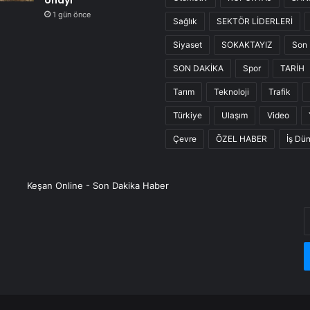
onayı
1 gün önce
Sağlık
SEKTÖR LİDERLERİ
Siyaset
SOKAKTAYIZ
Son 
SON DAKİKA
Spor
TARİH
Tarım
Teknoloji
Trafik
Türkiye
Ulaşım
Video
Çevre
ÖZEL HABER
İş Dü
Keşan Online - Son Dakika Haber
E
P
a
g