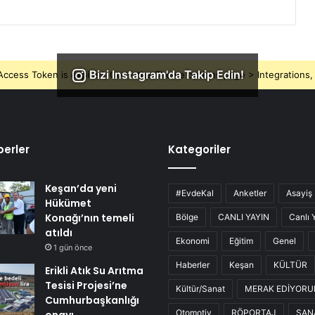
Bizi Instagram'da Takip Edin!
ccess Token is expired, Go to the Theme options page > Integrations, t
erler
Kategoriler
Keşan’da yeni
#EvdeKal
Anketler
Asayiş
Hükümet
Konağı’nın temeli
Bölge
CANLI YAYIN
Canlı 
atıldı
Ekonomi
Eğitim
Genel
1 gün önce
Haberler
Keşan
KÜLTÜR
Erikli Atık Su Arıtma
Tesisi Projesi’ne
Kültür/Sanat
MERAK EDİYOR
Cumhurbaşkanlığı
Otomotiv
RÖPORTAJ
SAN