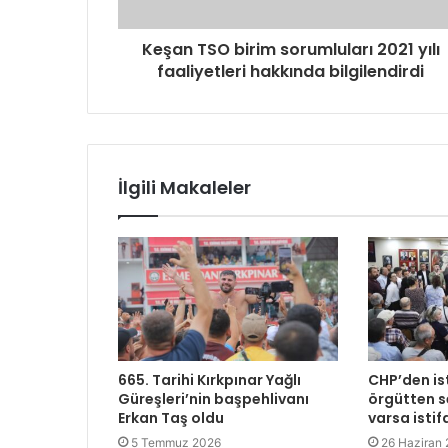
Keşan TSO birim sorumluları 2021 yılı
faaliyetleri hakkında bilgilendirdi
İlgili Makaleler
665. Tarihi Kırkpınar Yağlı
CHP’den is
Güreşleri’nin başpehlivanı
örgütten se
Erkan Taş oldu
varsa istif
5 Temmuz 2026
26 Haziran