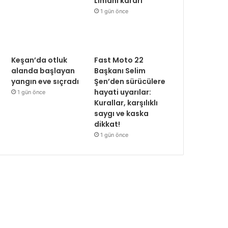
Limanı kararı
1 gün önce
Keşan’da otluk
Fast Moto 22
alanda başlayan
Başkanı Selim
yangın eve sıçradı
Şen’den sürücülere
hayati uyarılar:
1 gün önce
Kurallar, karşılıklı
saygı ve kaska
dikkat!
1 gün önce