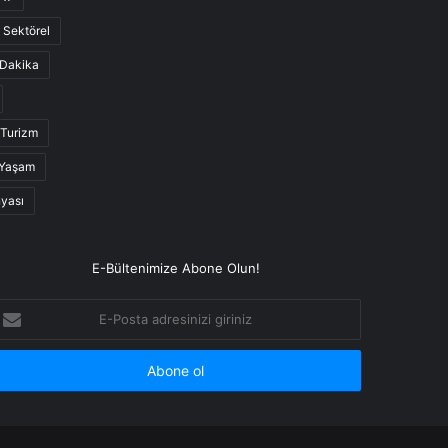
Sektörel
Dakika
Turizm
Yaşam
nyası
E-Bültenimize Abone Olun!
-
osta
dresinizi
iriniz