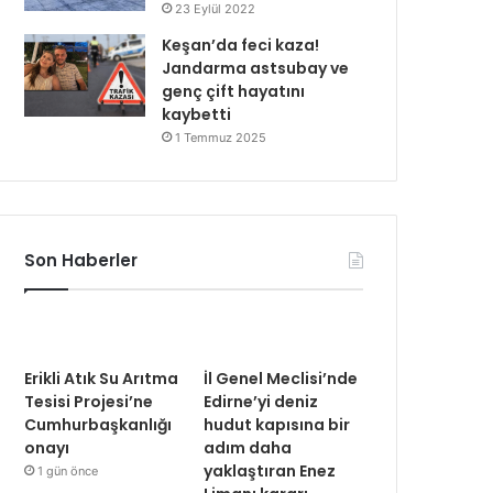
23 Eylül 2022
Keşan’da feci kaza!
Jandarma astsubay ve
genç çift hayatını
kaybetti
1 Temmuz 2025
Son Haberler
Erikli Atık Su Arıtma
İl Genel Meclisi’nde
Tesisi Projesi’ne
Edirne’yi deniz
Cumhurbaşkanlığı
hudut kapısına bir
onayı
adım daha
yaklaştıran Enez
1 gün önce