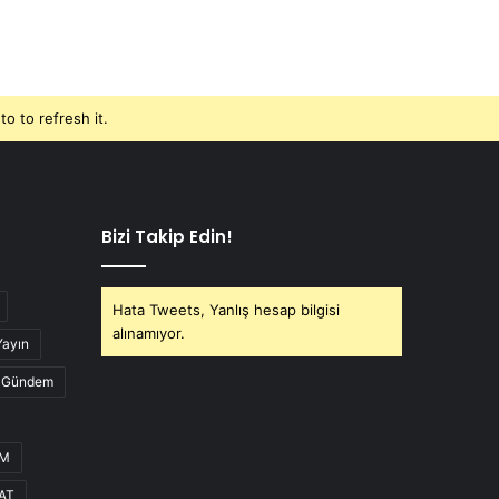
o to refresh it.
Bizi Takip Edin!
Hata Tweets, Yanlış hesap bilgisi
alınamıyor.
Yayın
Gündem
UM
AT