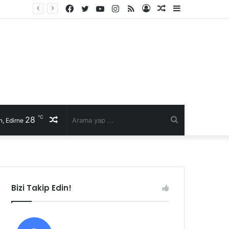
Facebook
Twitter
YouTube
Instagram
RSS
Kayıt
Rastgele
Kenar
Ol
Makale
Bölmesi
℃
28
Rastgele
Arama
, Edirne
Makale
yap
...
Bizi Takip Edin!