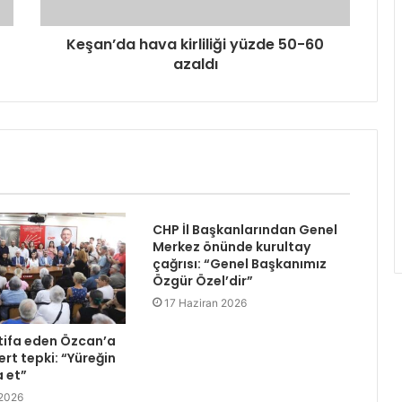
Keşan’da hava kirliliği yüzde 50-60
azaldı
CHP İl Başkanlarından Genel
Merkez önünde kurultay
çağrısı: “Genel Başkanımız
Özgür Özel’dir”
17 Haziran 2026
tifa eden Özcan’a
rt tepki: “Yüreğin
a et”
 2026