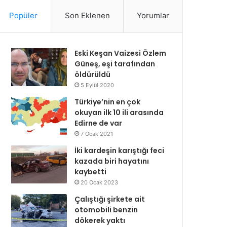
Popüler
Son Eklenen
Yorumlar
Eski Keşan Vaizesi Özlem
Güneş, eşi tarafından
öldürüldü
5 Eylül 2020
Türkiye’nin en çok
okuyan ilk 10 ili arasında
Edirne de var
7 Ocak 2021
İki kardeşin karıştığı feci
kazada biri hayatını
kaybetti
20 Ocak 2023
Çalıştığı şirkete ait
otomobili benzin
dökerek yaktı