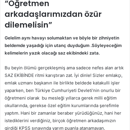
“Öğretmen
arkadaşlarımızdan özür
dilemelisin”
Gelelim aynı havayı solumaktan ve böyle bir zihniyetin
beldemde yaşadığı için utanç duyduğum .Söyleyeceğim
kelimelerin yazık olacağı saz ekibindeki zata.
Bu beyin ölümü gerçekleşmiş ama sadece nefes alan artık
SAZ EKİBİNDE ritmi karıştıran zat. İyi dinle! Sizler emlakçı,
emlak uzmanı başkanın ile birlikte beldede katakulli işler
yaparken, ben Türkiye Cumhuriyeti Devleti’nin onurlu bir
öğretmeni olarak bu mesleği yıllarca gerek milli eğitim
okullarında, gerekse özel eğitim kurumlarında şerefimle
yaptım. Hani bir zamanlar beraber yürüdüğünüz, hani her
istediklerini verdiğiniz, birçok öğretmen arkadaşımızın
girdiği KPSS sınavında yarım puanla atanamayan,