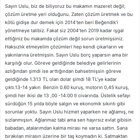
Sayın Uslu, biz de biliyoruz bu makamın mazeret değil;
çözüm üretme yeri olduğunu. Zaten çözüm üretmek ve bu
kötü gidişe dur demek için 2014’ten beri Beğendik’i
yönetmeye talibiz. Fakat siz 2004’ten 2019 kadar işgal
ettiğiniz bu makamda çözüm değil sorun üretmişsiniz.
Haksızlık etmeyelim çözümleri hep kendi çıkarların ve
yakınlarına üretmişsin. Sayın Uslu borç yaparsın ama bir
karşılığı olur. Göreve geldiğinde belediye gelirlerinin
azlığından şimdi ise arttığından bahsetmişsin göreve
geldiğinde 1.313 TL olan dolar şimdi 18 TL’ye kadar
çıktı.13-14 yakın Benzin 0.60 kuruş, motorin 0,45 kuruş,
şimdi her ikisi de 13 ,00 -14:00 tl civarında. Üstelik sefayı
sürdüğün 15 yılda böyle salgın ve ekonomik sıkıntı gibi
sorunlar yoktu. Sayın Uslu hizmet yaparken ne ağlamış, ne
sızlanmışsın. Ağlanmaz tabi ama sen hayırsız evlat gibisin
babadan, atalarımdan kalma mirası ne varsa sattın. Sana
bırakılan mirasın üzerine bir taş koymadın ki. Satmaktan