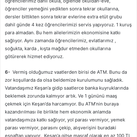
öğrencilerimiz dahil okula, öğlende okuldan-eve,
öğrenciler yemeğini yedikten sonra tekrar okullarına,
dersler bittikten sonra tekrar evlerine extra etüt grubu
dahil günde 4 kez öğrencilerimizi servis yapıyoruz. 1 kuruş
para almadan. Bu hem ailelerimizin ekonomisine katkı
sağlıyor. Aynı zamanda öğrencilerimiz, evlatlarımız ,
soğukta, karda , kışta mağdur etmeden okullarına
götürerek hizmet ediyoruz.
6-
Vermiş olduğumuz vaatlerden birisi de ATM. Bunu da
zor koşullarda da olsa beldemize kurulumunu sağladık.
Vatandaşımız Keşan’a gidip saatlerce banka kuyruklarında
beklemek zorunda kalmıyor artık. Ve 1 gününü maaş
çekmek için Keşan’da harcamıyor. Bu ATM’nin buraya
kazandırılması ile birlikte hem ekonomik anlamda
vatandaşımıza katkı sağlıyor, yol parası vermiyor, yemek
parası vermiyor, parasını çekip, alışverişini buradaki
esnaftan yapıyor. Keşan’a gitse masraf olarak en az 100 TL