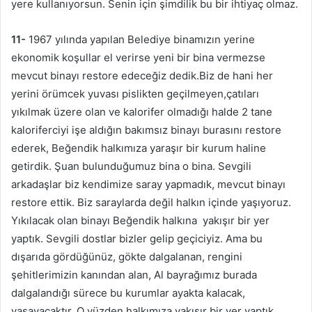
yere kullanıyorsun. Senin için şimdilik bu bir ihtiyaç olmaz.
11-
1967 yılında yapılan Belediye binamızın yerine
ekonomik koşullar el verirse yeni bir bina vermezse
mevcut binayı restore edeceğiz dedik.Biz de hani her
yerini örümcek yuvası pislikten geçilmeyen,çatıları
yıkılmak üzere olan ve kalorifer olmadığı halde 2 tane
kaloriferciyi işe aldığın bakımsız binayı burasını restore
ederek, Beğendik halkımıza yaraşır bir kurum haline
getirdik. Şuan bulunduğumuz bina o bina. Sevgili
arkadaşlar biz kendimize saray yapmadık, mevcut binayı
restore ettik. Biz saraylarda değil halkın içinde yaşıyoruz.
Yıkılacak olan binayı Beğendik halkına yakışır bir yer
yaptık. Sevgili dostlar bizler gelip geçiciyiz. Ama bu
dışarıda gördüğünüz, gökte dalgalanan, rengini
şehitlerimizin kanından alan, Al bayrağımız burada
dalgalandığı sürece bu kurumlar ayakta kalacak,
yaşayacaktır. O yüzden halkımıza yakışır bir yer yaptık.