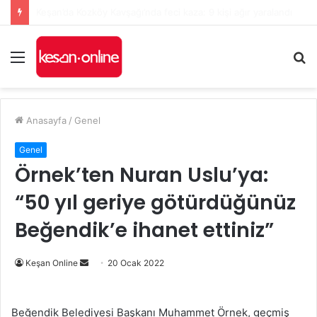
Keşan’da yeni Hükümet Konağı’nın temeli atıldı
Menü
A
y
...
Anasayfa
/
Genel
Genel
Örnek’ten Nuran Uslu’ya:
“50 yıl geriye götürdüğünüz
Beğendik’e ihanet ettiniz”
Bir
Keşan Online
20 Ocak 2022
e-
posta
Beğendik Belediyesi Başkanı Muhammet Örnek, geçmiş
göndermek