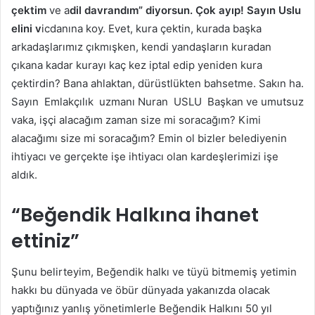
çektim
ve a
dil davrandım” diyorsun. Çok ayıp! Sayın Uslu
elini v
icdanına koy. Evet, kura çektin, kurada başka
arkadaşlarımız çıkmışken, kendi yandaşların kuradan
çıkana kadar kurayı kaç kez iptal edip yeniden kura
çektirdin? Bana ahlaktan, dürüstlükten bahsetme. Sakın ha.
Sayın Emlakçılık uzmanı Nuran USLU Başkan ve umutsuz
vaka, işçi alacağım zaman size mi soracağım? Kimi
alacağımı size mi soracağım? Emin ol bizler belediyenin
ihtiyacı ve gerçekte işe ihtiyacı olan kardeşlerimizi işe
aldık.
“Beğendik Halkına ihanet
ettiniz”
Şunu belirteyim, Beğendik halkı ve tüyü bitmemiş yetimin
hakkı bu dünyada ve öbür dünyada yakanızda olacak
yaptığınız yanlış yönetimlerle Beğendik Halkını 50 yıl