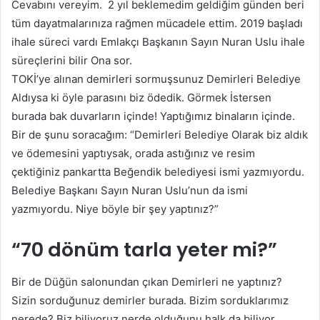
Cevabını vereyim. 2 yıl beklemedim geldiğim günden beri
tüm dayatmalarınıza rağmen mücadele ettim. 2019 başladı
ihale süreci vardı Emlakçı Başkanın Sayın Nuran Uslu ihale
süreçlerini bilir Ona sor.
TOKİ’ye alınan demirleri sormuşsunuz Demirleri Belediye
Aldıysa ki öyle parasını biz ödedik. Görmek İstersen
burada bak duvarların içinde! Yaptığımız binaların içinde.
Bir de şunu soracağım: “Demirleri Belediye Olarak biz aldık
ve ödemesini yaptıysak, orada astığınız ve resim
çektiğiniz pankartta Beğendik belediyesi ismi yazmıyordu.
Belediye Başkanı Sayın Nuran Uslu’nun da ismi
yazmıyordu. Niye böyle bir şey yaptınız?”
“70 dönüm tarla yeter mi?”
Bir de Düğün salonundan çıkan Demirleri ne yaptınız?
Sizin sorduğunuz demirler burada. Bizim sorduklarımız
nerede? Biz biliyoruz nerde olduğunu halk da biliyor.