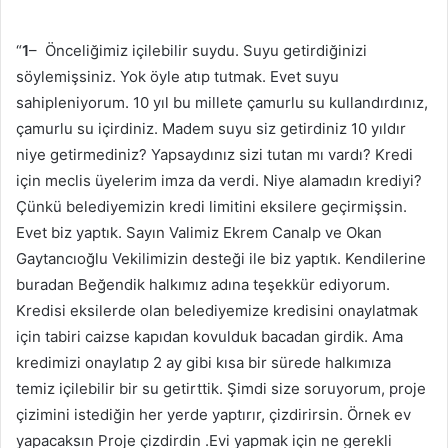
“
1
– Önceliğimiz içilebilir suydu. Suyu getirdiğinizi
söylemişsiniz. Yok öyle atıp tutmak. Evet suyu
sahipleniyorum. 10 yıl bu millete çamurlu su kullandırdınız,
çamurlu su içirdiniz. Madem suyu siz getirdiniz 10 yıldır
niye getirmediniz? Yapsaydınız sizi tutan mı vardı? Kredi
için meclis üyelerim imza da verdi. Niye alamadın krediyi?
Çünkü belediyemizin kredi limitini eksilere geçirmişsin.
Evet biz yaptık. Sayın Valimiz Ekrem Canalp ve Okan
Gaytancıoğlu Vekilimizin desteği ile biz yaptık. Kendilerine
buradan Beğendik halkımız adına teşekkür ediyorum.
Kredisi eksilerde olan belediyemize kredisini onaylatmak
için tabiri caizse kapıdan kovulduk bacadan girdik. Ama
kredimizi onaylatıp 2 ay gibi kısa bir sürede halkımıza
temiz içilebilir bir su getirttik. Şimdi size soruyorum, proje
çizimini istediğin her yerde yaptırır, çizdirirsin. Örnek ev
yapacaksın Proje çizdirdin .Evi yapmak için ne gerekli