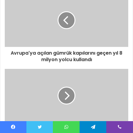
Avrupa'ya açılan gümrük kapılarını geçen yıl 8
milyon yolcu kullandı
Vali Canalp "Hastane Caddesi" proje alanınında
Facebook
Twitter
WhatsApp
Telegram
Viber