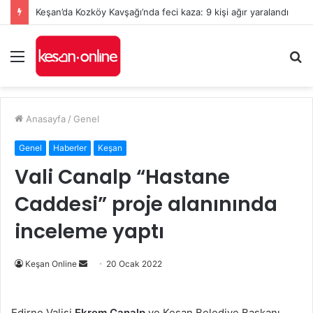
Keşan’da Kozköy Kavşağı’nda feci kaza: 9 kişi ağır yaralandı
Menü
A
y
...
Anasayfa
/
Genel
Genel
Haberler
Keşan
Vali Canalp “Hastane
Caddesi” proje alanınında
inceleme yaptı
Bir
Keşan Online
20 Ocak 2022
e-
posta
Edirne Valisi
Ekrem Canalp
ve Keşan Belediye Başkanı