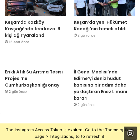
Keşan’da Kozköy
Keşan’da yeni Hükümet
Kavşağı’nda feci kaza: 9
Konağı’nın temeli atıldı
kişi ağır yaralandı
2 gün önce
15 saat önce
Erikli Atık Su Arıtma Tesisi
İl Genel Meclisi’nde
Projesi’ne
Edirne’yi deniz hudut
Cumhurbaşkanlığı onayı
kapısına bir adım daha
yaklaştıran Enez Limanı
2 gün önce
kararı
2 gün önce
The Instagram Access Token is expired, Go to the Theme options
page > Integrations, to to refresh it.