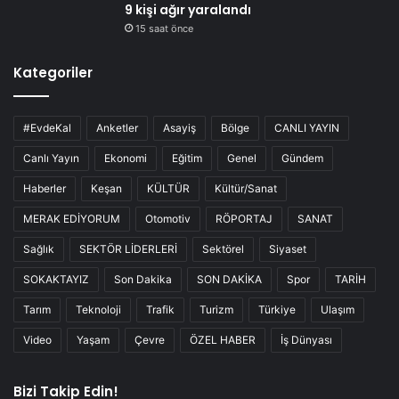
9 kişi ağır yaralandı
15 saat önce
Kategoriler
#EvdeKal
Anketler
Asayiş
Bölge
CANLI YAYIN
Canlı Yayın
Ekonomi
Eğitim
Genel
Gündem
Haberler
Keşan
KÜLTÜR
Kültür/Sanat
MERAK EDİYORUM
Otomotiv
RÖPORTAJ
SANAT
Sağlık
SEKTÖR LİDERLERİ
Sektörel
Siyaset
SOKAKTAYIZ
Son Dakika
SON DAKİKA
Spor
TARİH
Tarım
Teknoloji
Trafik
Turizm
Türkiye
Ulaşım
Video
Yaşam
Çevre
ÖZEL HABER
İş Dünyası
Bizi Takip Edin!