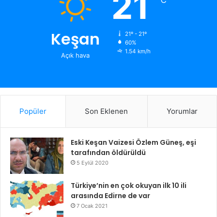
21
Keşan
21º - 21º
60%
1.54 km/h
Açık hava
Popüler
Son Eklenen
Yorumlar
Eski Keşan Vaizesi Özlem Güneş, eşi
tarafından öldürüldü
5 Eylül 2020
Türkiye’nin en çok okuyan ilk 10 ili
arasında Edirne de var
7 Ocak 2021