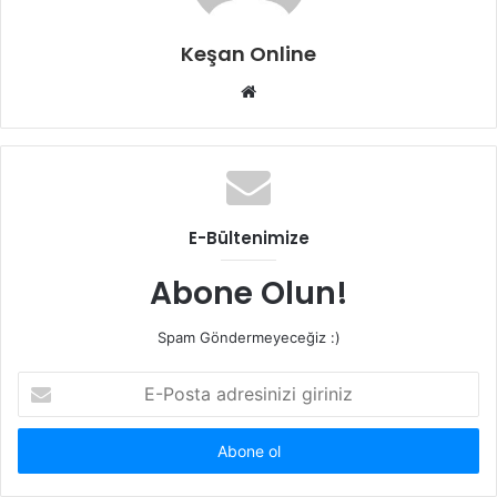
Keşan Online
Web
sitesi
E-Bültenimize
Abone Olun!
Spam Göndermeyeceğiz :)
E-
Posta
adresinizi
giriniz