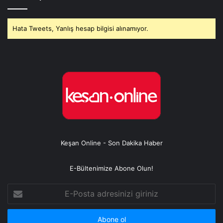
Hata Tweets, Yanlış hesap bilgisi alınamıyor.
Keşan Online - Son Dakika Haber
E-Bültenimize Abone Olun!
E-
Posta
adresinizi
giriniz