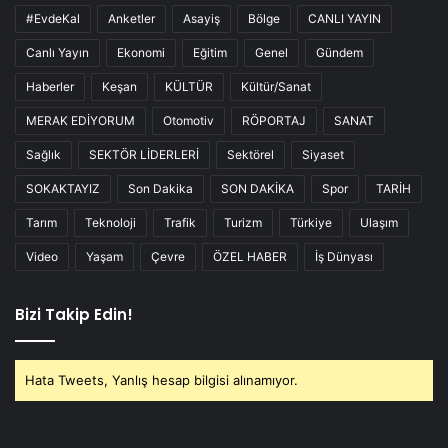
#EvdeKal
Anketler
Asayiş
Bölge
CANLI YAYIN
Canlı Yayın
Ekonomi
Eğitim
Genel
Gündem
Haberler
Keşan
KÜLTÜR
Kültür/Sanat
MERAK EDİYORUM
Otomotiv
RÖPORTAJ
SANAT
Sağlık
SEKTÖR LİDERLERİ
Sektörel
Siyaset
SOKAKTAYIZ
Son Dakika
SON DAKİKA
Spor
TARİH
Tarım
Teknoloji
Trafik
Turizm
Türkiye
Ulaşım
Video
Yaşam
Çevre
ÖZEL HABER
İş Dünyası
Bizi Takip Edin!
Hata Tweets, Yanlış hesap bilgisi alınamıyor.