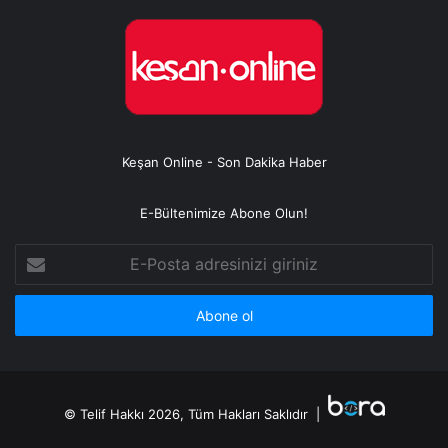
Keşan Online - Son Dakika Haber
E-Bültenimize Abone Olun!
E-
Posta
adresinizi
giriniz
© Telif Hakkı 2026, Tüm Hakları Saklıdır |