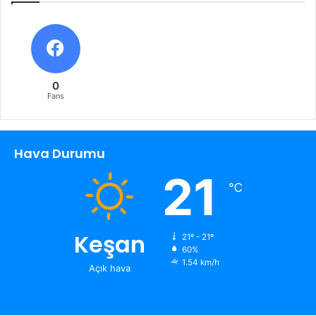
0
Fans
Hava Durumu
21
℃
Keşan
21º - 21º
60%
1.54 km/h
Açık hava