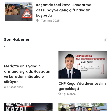
Keşan’da feci kaza! Jandarma
astsubay ve genç çift hayatını
kaybetti
1 Temmuz 2025
Son Haberler
Meriç’te anız yangını
ormana sıçradı: Havadan
ve karadan müdahale
sürüyor
CHP Keşan’da devir teslim
17 saat önce
gerçekleşti
2 gün önce