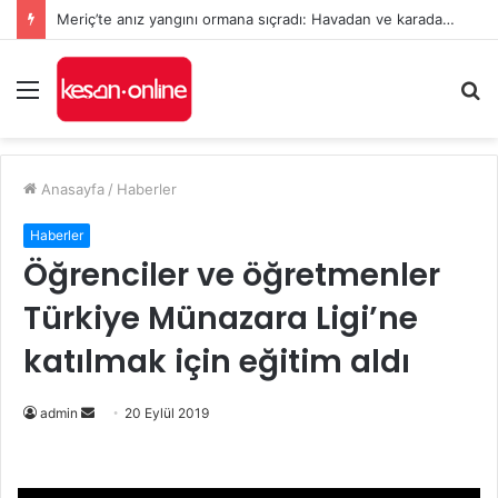
Meriç’te anız yangını ormana sıçradı: Havadan ve karadan müdahale sürüyor
Menü
A
y
...
Anasayfa
/
Haberler
Haberler
Öğrenciler ve öğretmenler
Türkiye Münazara Ligi’ne
katılmak için eğitim aldı
Bir
admin
20 Eylül 2019
e-
posta
göndermek