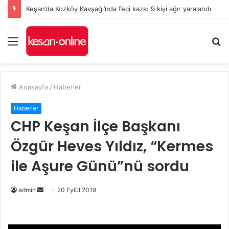
Keşan’da Kozköy Kavşağı’nda feci kaza: 9 kişi ağır yaralandı
Menü
A
y
...
Anasayfa
/
Haberler
Haberler
CHP Keşan İlçe Başkanı
Özgür Heves Yıldız, “Kermes
ile Aşure Günü”nü sordu
Bir
admin
20 Eylül 2019
e-
posta
göndermek