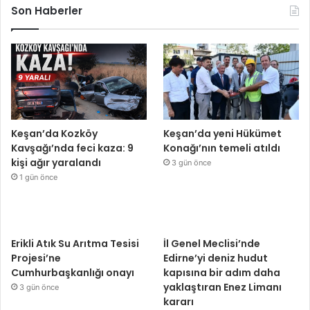
Son Haberler
Keşan’da Kozköy
Keşan’da yeni Hükümet
Kavşağı’nda feci kaza: 9
Konağı’nın temeli atıldı
kişi ağır yaralandı
3 gün önce
1 gün önce
Erikli Atık Su Arıtma Tesisi
İl Genel Meclisi’nde
Projesi’ne
Edirne’yi deniz hudut
Cumhurbaşkanlığı onayı
kapısına bir adım daha
yaklaştıran Enez Limanı
3 gün önce
kararı