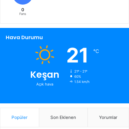
0
Fans
Hava Durumu
21
℃
Keşan
21º - 21º
60%
1.54 km/h
Açık hava
Popüler
Son Eklenen
Yorumlar