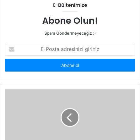
E-Bültenimize
Abone Olun!
Spam Göndermeyeceğiz :)
E-
Posta
adresinizi
giriniz