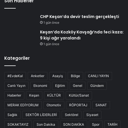
Son Haberler
CHP Keşan’da devir teslim gerçekleşti
1 gün önce
Keşan’da Kozköy Kavşağı’nda feci kaza:
9 kişi ağır yaralandı
1 gün önce
Kategoriler
#EvdeKal
Anketler
Asayiş
Bölge
CANLI YAYIN
Canlı Yayın
Ekonomi
Eğitim
Genel
Gündem
Haberler
Keşan
KÜLTÜR
Kültür/Sanat
MERAK EDİYORUM
Otomotiv
RÖPORTAJ
SANAT
Sağlık
SEKTÖR LİDERLERİ
Sektörel
Siyaset
SOKAKTAYIZ
Son Dakika
SON DAKİKA
Spor
TARİH