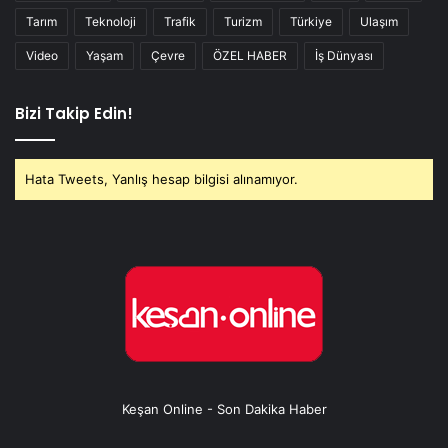
Tarım
Teknoloji
Trafik
Turizm
Türkiye
Ulaşım
Video
Yaşam
Çevre
ÖZEL HABER
İş Dünyası
Bizi Takip Edin!
Hata Tweets, Yanlış hesap bilgisi alınamıyor.
Keşan Online - Son Dakika Haber