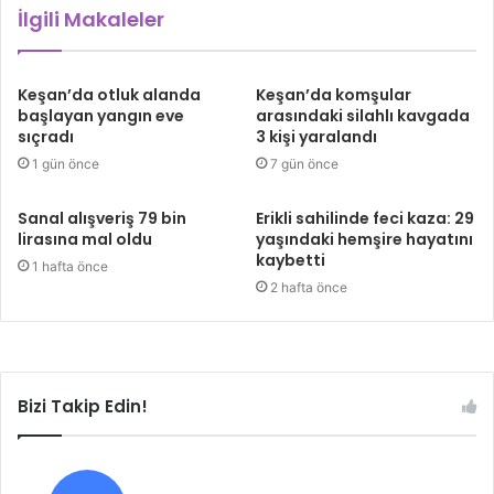
İlgili Makaleler
Keşan’da otluk alanda
Keşan’da komşular
başlayan yangın eve
arasındaki silahlı kavgada
sıçradı
3 kişi yaralandı
1 gün önce
7 gün önce
Sanal alışveriş 79 bin
Erikli sahilinde feci kaza: 29
lirasına mal oldu
yaşındaki hemşire hayatını
kaybetti
1 hafta önce
2 hafta önce
Bizi Takip Edin!