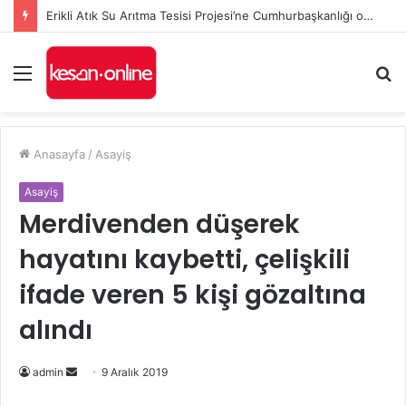
Erikli Atık Su Arıtma Tesisi Projesi’ne Cumhurbaşkanlığı onayı
Menü
A
y
...
Anasayfa
/
Asayiş
Asayiş
Merdivenden düşerek
hayatını kaybetti, çelişkili
ifade veren 5 kişi gözaltına
alındı
Bir
admin
9 Aralık 2019
e-