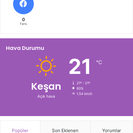
0
Fans
Hava Durumu
21
℃
Keşan
21º - 21º
60%
1.54 km/h
Açık hava
Popüler
Son Eklenen
Yorumlar