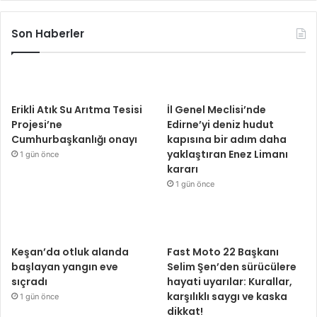
Son Haberler
Erikli Atık Su Arıtma Tesisi
İl Genel Meclisi’nde
Projesi’ne
Edirne’yi deniz hudut
Cumhurbaşkanlığı onayı
kapısına bir adım daha
yaklaştıran Enez Limanı
1 gün önce
kararı
1 gün önce
Keşan’da otluk alanda
Fast Moto 22 Başkanı
başlayan yangın eve
Selim Şen’den sürücülere
sıçradı
hayati uyarılar: Kurallar,
karşılıklı saygı ve kaska
1 gün önce
dikkat!