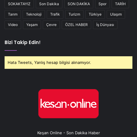
SOKAKTAYIZ
Son Dakika
SON DAKİKA
Spor
TARİH
Tarım
Teknoloji
Trafik
Turizm
Türkiye
Ulaşım
Video
Yaşam
Çevre
ÖZEL HABER
İş Dünyası
Bizi Takip Edin!
Hata Tweets, Yanlış hesap bilgisi alınamıyor.
Keşan Online - Son Dakika Haber