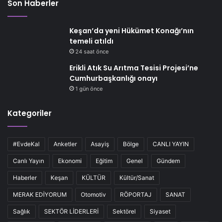
Son Haberler
Keşan’da yeni Hükümet Konağı’nın
temeli atıldı
24 saat önce
Erikli Atık Su Arıtma Tesisi Projesi’ne
Cumhurbaşkanlığı onayı
1 gün önce
Kategoriler
#EvdeKal
Anketler
Asayiş
Bölge
CANLI YAYIN
Canlı Yayın
Ekonomi
Eğitim
Genel
Gündem
Haberler
Keşan
KÜLTÜR
Kültür/Sanat
MERAK EDİYORUM
Otomotiv
RÖPORTAJ
SANAT
Sağlık
SEKTÖR LİDERLERİ
Sektörel
Siyaset