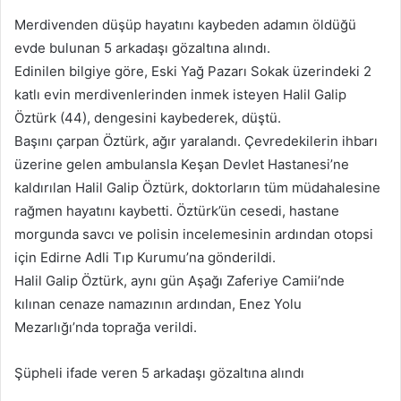
posta
Merdivenden düşüp hayatını kaybeden adamın öldüğü
göndermek
evde bulunan 5 arkadaşı gözaltına alındı.
Edinilen bilgiye göre, Eski Yağ Pazarı Sokak üzerindeki 2
katlı evin merdivenlerinden inmek isteyen Halil Galip
Öztürk (44), dengesini kaybederek, düştü.
Başını çarpan Öztürk, ağır yaralandı. Çevredekilerin ihbarı
üzerine gelen ambulansla Keşan Devlet Hastanesi’ne
kaldırılan Halil Galip Öztürk, doktorların tüm müdahalesine
rağmen hayatını kaybetti. Öztürk’ün cesedi, hastane
morgunda savcı ve polisin incelemesinin ardından otopsi
için Edirne Adli Tıp Kurumu’na gönderildi.
Halil Galip Öztürk, aynı gün Aşağı Zaferiye Camii’nde
kılınan cenaze namazının ardından, Enez Yolu
Mezarlığı’nda toprağa verildi.
Şüpheli ifade veren 5 arkadaşı gözaltına alındı