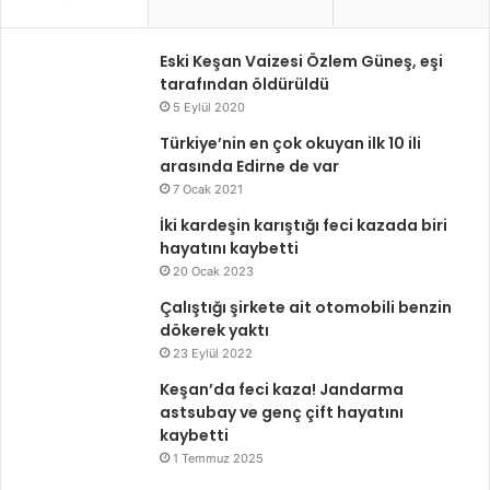
Eski Keşan Vaizesi Özlem Güneş, eşi
tarafından öldürüldü
5 Eylül 2020
Türkiye’nin en çok okuyan ilk 10 ili
arasında Edirne de var
7 Ocak 2021
İki kardeşin karıştığı feci kazada biri
hayatını kaybetti
20 Ocak 2023
Çalıştığı şirkete ait otomobili benzin
dökerek yaktı
23 Eylül 2022
Keşan’da feci kaza! Jandarma
astsubay ve genç çift hayatını
kaybetti
1 Temmuz 2025