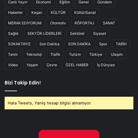
Canlı Yayın
Ekonomi
Eğitim
Genel
Gündem
Haberler
Keşan
KÜLTÜR
Kültür/Sanat
MERAK EDİYORUM
Otomotiv
RÖPORTAJ
SANAT
Sağlık
SEKTÖR LİDERLERİ
Sektörel
Siyaset
SOKAKTAYIZ
Son Dakika
SON DAKİKA
Spor
TARİH
Tarım
Teknoloji
Trafik
Turizm
Türkiye
Ulaşım
Video
Yaşam
Çevre
ÖZEL HABER
İş Dünyası
Bizi Takip Edin!
Hata Tweets, Yanlış hesap bilgisi alınamıyor.