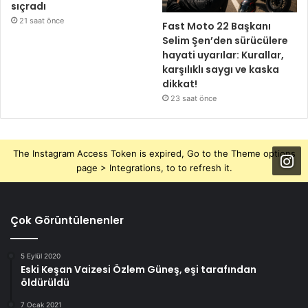
sıçradı
21 saat önce
Fast Moto 22 Başkanı
Selim Şen’den sürücülere
hayati uyarılar: Kurallar,
karşılıklı saygı ve kaska
dikkat!
23 saat önce
The Instagram Access Token is expired, Go to the Theme options
page > Integrations, to to refresh it.
Çok Görüntülenenler
5 Eylül 2020
Eski Keşan Vaizesi Özlem Güneş, eşi tarafından
öldürüldü
7 Ocak 2021