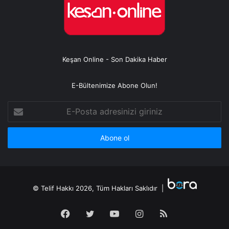
Keşan Online - Son Dakika Haber
E-Bültenimize Abone Olun!
E-
Posta
adresinizi
giriniz
© Telif Hakkı 2026, Tüm Hakları Saklıdır |
Facebook
Twitter
YouTube
Instagram
RSS