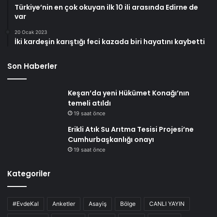
Türkiye’nin en çok okuyan ilk 10 ili arasında Edirne de
var
20 Ocak 2023
İki kardeşin karıştığı feci kazada biri hayatını kaybetti
Son Haberler
Keşan’da yeni Hükümet Konağı’nın
temeli atıldı
19 saat önce
Erikli Atık Su Arıtma Tesisi Projesi’ne
Cumhurbaşkanlığı onayı
19 saat önce
Kategoriler
#EvdeKal
Anketler
Asayiş
Bölge
CANLI YAYIN