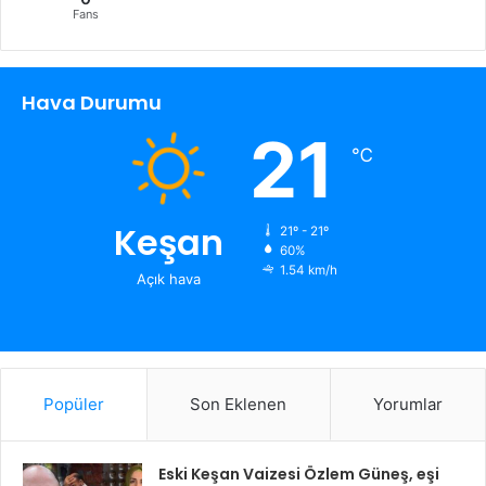
Fans
Hava Durumu
21
℃
Keşan
21º - 21º
60%
1.54 km/h
Açık hava
Popüler
Son Eklenen
Yorumlar
Eski Keşan Vaizesi Özlem Güneş, eşi