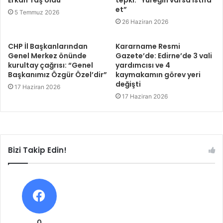
Erkan Taş oldu
tepki: “Yüreğin varsa istifa
et”
5 Temmuz 2026
26 Haziran 2026
CHP İl Başkanlarından
Kararname Resmi
Genel Merkez önünde
Gazete’de: Edirne’de 3 vali
kurultay çağrısı: “Genel
yardımcısı ve 4
Başkanımız Özgür Özel’dir”
kaymakamın görev yeri
değişti
17 Haziran 2026
17 Haziran 2026
Bizi Takip Edin!
0