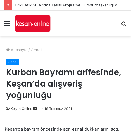
Erikli Atık Su Arıtma Tesisi Projesi’ne Cumhurbaşkanlığı onayı
Menü
A
y
...
Anasayfa
/
Genel
Genel
Kurban Bayramı arifesinde,
Keşan’da alışveriş
yoğunluğu
Bir
Keşan Online
19 Temmuz 2021
e-
posta
Keşan’da bayram öncesinde son esnaf dükkanlarını açtı.
göndermek