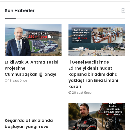
Son Haberler
Erikli Atık Su Arıtma Tesisi
İl Genel Meclisi’nde
Projesi’ne
Edirne’yi deniz hudut
Cumhurbaşkanlığı onayı
kapısına bir adım daha
yaklaştıran Enez Limanı
19 saat önce
kararı
20 saat önce
Keşan’da otluk alanda
başlayan yangın eve