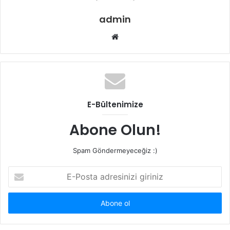
admin
Web
sitesi
E-Bültenimize
Abone Olun!
Spam Göndermeyeceğiz :)
E-
Posta
adresinizi
giriniz