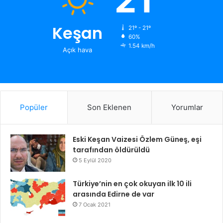
Keşan
21º - 21º
60%
1.54 km/h
Açık hava
Popüler
Son Eklenen
Yorumlar
Eski Keşan Vaizesi Özlem Güneş, eşi
tarafından öldürüldü
5 Eylül 2020
Türkiye’nin en çok okuyan ilk 10 ili
arasında Edirne de var
7 Ocak 2021