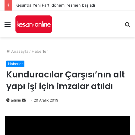
Keşan’da Yeni Parti dönemi resmen başladı
Menü
A
y
...
Anasayfa
/
Haberler
Haberler
Kunduracılar Çarşısı’nın alt
yapı işi için imzalar atıldı
Bir
admin
20 Aralık 2019
e-
posta
göndermek