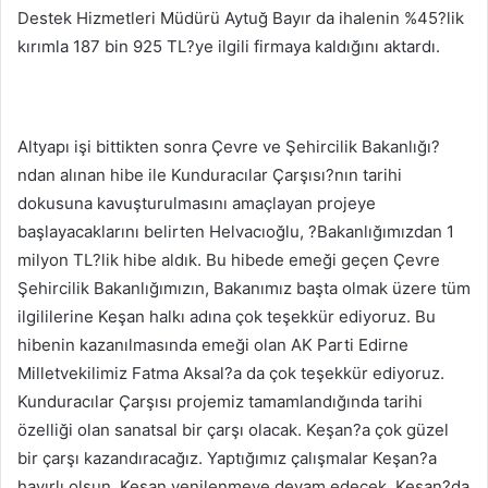
Destek Hizmetleri Müdürü Aytuğ Bayır da ihalenin %45?lik
kırımla 187 bin 925 TL?ye ilgili firmaya kaldığını aktardı.
Altyapı işi bittikten sonra Çevre ve Şehircilik Bakanlığı?
ndan alınan hibe ile Kunduracılar Çarşısı?nın tarihi
dokusuna kavuşturulmasını amaçlayan projeye
başlayacaklarını belirten Helvacıoğlu, ?Bakanlığımızdan 1
milyon TL?lik hibe aldık. Bu hibede emeği geçen Çevre
Şehircilik Bakanlığımızın, Bakanımız başta olmak üzere tüm
ilgililerine Keşan halkı adına çok teşekkür ediyoruz. Bu
hibenin kazanılmasında emeği olan AK Parti Edirne
Milletvekilimiz Fatma Aksal?a da çok teşekkür ediyoruz.
Kunduracılar Çarşısı projemiz tamamlandığında tarihi
özelliği olan sanatsal bir çarşı olacak. Keşan?a çok güzel
bir çarşı kazandıracağız. Yaptığımız çalışmalar Keşan?a
hayırlı olsun. Keşan yenilenmeye devam edecek. Keşan?da