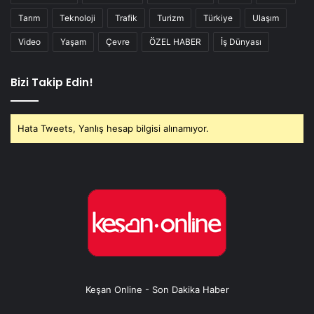
Tarım
Teknoloji
Trafik
Turizm
Türkiye
Ulaşım
Video
Yaşam
Çevre
ÖZEL HABER
İş Dünyası
Bizi Takip Edin!
Hata Tweets, Yanlış hesap bilgisi alınamıyor.
Keşan Online - Son Dakika Haber