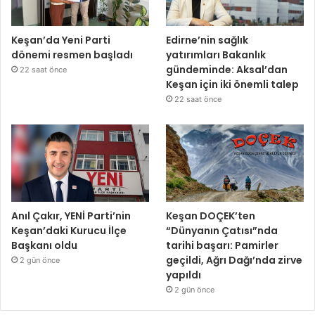
Keşan’da Yeni Parti
Edirne’nin sağlık
dönemi resmen başladı
yatırımları Bakanlık
gündeminde: Aksal’dan
22 saat önce
Keşan için iki önemli talep
22 saat önce
Anıl Çakır, YENİ Parti’nin
Keşan DOÇEK’ten
Keşan’daki Kurucu İlçe
“Dünyanın Çatısı”nda
Başkanı oldu
tarihi başarı: Pamirler
geçildi, Ağrı Dağı’nda zirve
2 gün önce
yapıldı
2 gün önce