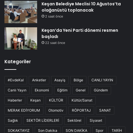
Keşan Belediye Meclisi 10 Ağustos’ta
olağanüstü toplanacak
2 saat önce
Keşan’da Yeni Parti dönemi resmen
başladı
22 saat önce
Kategoriler
#EvdeKal
Anketler
Asayiş
Bölge
CANLI YAYIN
Canlı Yayın
Ekonomi
Eğitim
Genel
Gündem
Haberler
Keşan
KÜLTÜR
Kültür/Sanat
MERAK EDİYORUM
Otomotiv
RÖPORTAJ
SANAT
Sağlık
SEKTÖR LİDERLERİ
Sektörel
Siyaset
SOKAKTAYIZ
Son Dakika
SON DAKİKA
Spor
TARİH