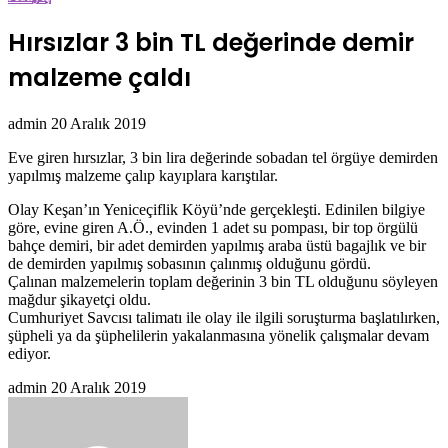
Hırsızlar 3 bin TL değerinde demir
malzeme çaldı
Bir
admin
20 Aralık 2019
e-
Eve giren hırsızlar, 3 bin lira değerinde sobadan tel örgüye demirden
posta
yapılmış malzeme çalıp kayıplara karıştılar.
göndermek
Olay Keşan’ın Yeniceçiflik Köyü’nde gerçekleşti. Edinilen bilgiye
göre, evine giren A.Ö., evinden 1 adet su pompası, bir top örgülü
bahçe demiri, bir adet demirden yapılmış araba üstü bagajlık ve bir
de demirden yapılmış sobasının çalınmış olduğunu gördü.
Çalınan malzemelerin toplam değerinin 3 bin TL olduğunu söyleyen
mağdur şikayetçi oldu.
Cumhuriyet Savcısı talimatı ile olay ile ilgili soruşturma başlatılırken,
şüpheli ya da şüphelilerin yakalanmasına yönelik çalışmalar devam
ediyor.
Bir
admin
20 Aralık 2019
e-
posta
göndermek