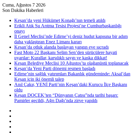
Cuma, Ağustos 7 2026
Son Dakika Haberleri
Keşan’da yeni Hükümet Konağı’nın temeli atıldı
Erikli Atık Su Arıtma Tesisi Projesi’ne Cumhurbaşkanlığı
onayı
İl Genel Meclisi’nde Edirne’yi deniz hudut kapısına bir adım
daha yaklaştıran Enez Limanı kararı
Keşan’da otluk alanda başlayan yangın eve sıçradı
Fast Moto 22 Başkanı Selim Şen’den sürücülere hayati
uyarılar: Kurallar, karşılıklı saygı ve kaska dikkat!
Keşan Belediye Meclisi 10 Ağustos’ta olağanüstü toplanacak
Keşan’da Yeni Parti dönemi resmen başladı
Edirne’nin sağlık yatırımları Bakanlık gündeminde: Aksal’dan
Keşan için iki önemli talep
Anıl Çakır, YENİ Parti’nin Keşan’daki Kurucu İlçe Başkanı
oldu
Keşan DOÇEK’ten “Dünyanın Çatısı”nda tarihi başarı:
Pamirler geçildi, Ağrı Dağı’nda zirve yapıldı
Kenar
Bölmesi
Rastgele
Makale
Kayıt
Ol
RSS
Instagram