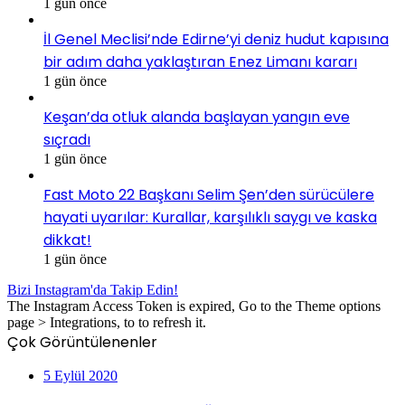
1 gün önce
İl Genel Meclisi’nde Edirne’yi deniz hudut kapısına
bir adım daha yaklaştıran Enez Limanı kararı
1 gün önce
Keşan’da otluk alanda başlayan yangın eve
sıçradı
1 gün önce
Fast Moto 22 Başkanı Selim Şen’den sürücülere
hayati uyarılar: Kurallar, karşılıklı saygı ve kaska
dikkat!
1 gün önce
Bizi Instagram'da Takip Edin!
The Instagram Access Token is expired, Go to the Theme options
page > Integrations, to to refresh it.
Çok Görüntülenenler
5 Eylül 2020