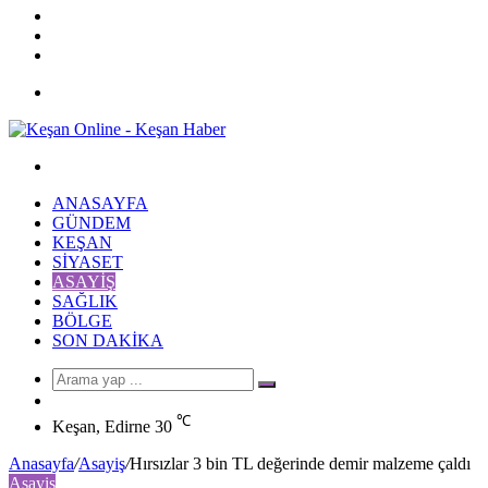
YouTube
Twitter
Facebook
Menü
Arama
yap
ANASAYFA
...
GÜNDEM
KEŞAN
SIYASET
ASAYIŞ
SAĞLIK
BÖLGE
SON DAKIKA
Arama
Rastgele
yap
Makale
℃
...
Keşan, Edirne
30
Anasayfa
/
Asayiş
/
Hırsızlar 3 bin TL değerinde demir malzeme çaldı
Asayiş