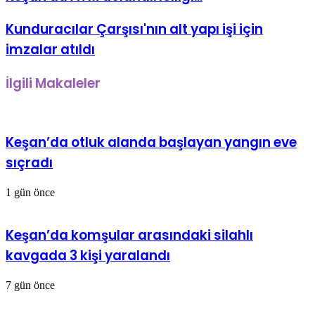
Kunduracılar Çarşısı'nın alt yapı işi için
imzalar atıldı
İlgili Makaleler
Keşan’da otluk alanda başlayan yangın eve
sıçradı
1 gün önce
Keşan’da komşular arasındaki silahlı
kavgada 3 kişi yaralandı
7 gün önce