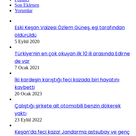
Son Eklenen
Yorumlar
Eski Keşan Vaizesi Özlem Güneş, eşi tarafından
öldürüldü
5 Eylül 2020
Türkiye’nin en çok okuyan ilk 10 ili arasında Edirne
de var
7 Ocak 2021
İki kardeşin karıştığı feci kazada biri hayatını
kaybetti
20 Ocak 2023
Çalıştığı şirkete ait otomobili benzin dökerek
yaktı
23 Eylül 2022
Keşan’da feci kaza! Jandarma astsubay ve genç