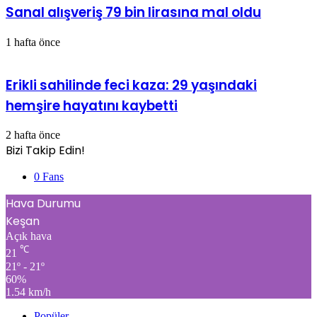
Sanal alışveriş 79 bin lirasına mal oldu
1 hafta önce
Erikli sahilinde feci kaza: 29 yaşındaki
hemşire hayatını kaybetti
2 hafta önce
Bizi Takip Edin!
0
Fans
Hava Durumu
Keşan
Açık hava
℃
21
21º - 21º
60%
1.54 km/h
Popüler