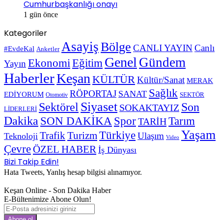
Cumhurbaşkanlığı onayı
1 gün önce
Kategoriler
Asayiş
Bölge
CANLI YAYIN
Canlı
#EvdeKal
Anketler
Genel
Gündem
Ekonomi
Eğitim
Yayın
Haberler
Keşan
KÜLTÜR
Kültür/Sanat
MERAK
Sağlık
RÖPORTAJ
SANAT
EDİYORUM
SEKTÖR
Otomotiv
Siyaset
Sektörel
Son
SOKAKTAYIZ
LİDERLERİ
Dakika
SON DAKİKA
Spor
Tarım
TARİH
Yaşam
Türkiye
Trafik
Turizm
Ulaşım
Teknoloji
Video
Çevre
ÖZEL HABER
İş Dünyası
Bizi Takip Edin!
Hata Tweets, Yanlış hesap bilgisi alınamıyor.
Keşan Online - Son Dakika Haber
E-Bültenimize Abone Olun!
E-
Posta