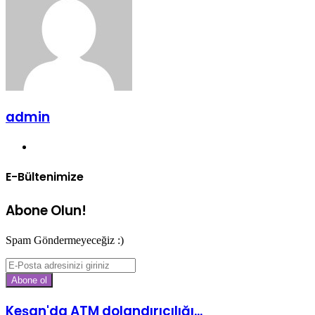
admin
Web
sitesi
E-Bültenimize
Abone Olun!
Spam Göndermeyeceğiz :)
E-
Posta
adresinizi
giriniz
Keşan'da ATM dolandırıcılığı...