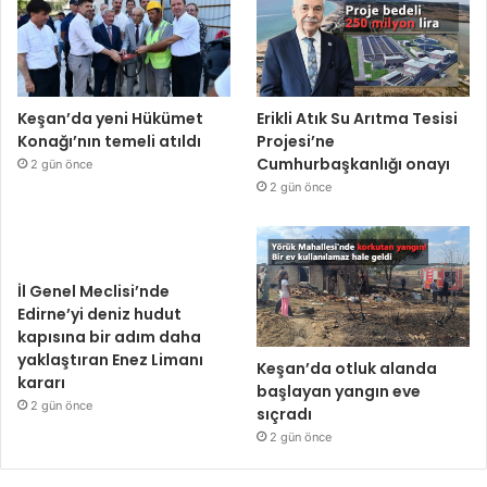
Keşan’da yeni Hükümet
Erikli Atık Su Arıtma Tesisi
Konağı’nın temeli atıldı
Projesi’ne
Cumhurbaşkanlığı onayı
2 gün önce
2 gün önce
İl Genel Meclisi’nde
Edirne’yi deniz hudut
kapısına bir adım daha
yaklaştıran Enez Limanı
Keşan’da otluk alanda
kararı
başlayan yangın eve
2 gün önce
sıçradı
2 gün önce