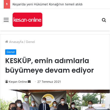
Keşan’da yeni Hükümet Konağı’nın temeli atıldı
Menü
A
y
...
Anasayfa
/
Genel
Genel
KESKÜP, emin adımlarla
büyümeye devam ediyor
Bir
Keşan Online
27 Temmuz 2021
e-
posta
göndermek