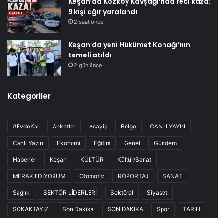
Keşan’da Kozköy Kavşağı’nda feci kaza:
9 kişi ağır yaralandı
2 saat önce
Keşan’da yeni Hükümet Konağı’nın
temeli atıldı
2 gün önce
Kategoriler
#EvdeKal
Anketler
Asayiş
Bölge
CANLI YAYIN
Canlı Yayın
Ekonomi
Eğitim
Genel
Gündem
Haberler
Keşan
KÜLTÜR
Kültür/Sanat
MERAK EDİYORUM
Otomotiv
RÖPORTAJ
SANAT
Sağlık
SEKTÖR LİDERLERİ
Sektörel
Siyaset
SOKAKTAYIZ
Son Dakika
SON DAKİKA
Spor
TARİH