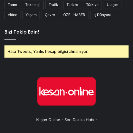
Tarım
Teknoloji
Trafik
Turizm
Türkiye
Ulaşım
Video
Yaşam
Çevre
ÖZEL HABER
İş Dünyası
Bizi Takip Edin!
Hata Tweets, Yanlış hesap bilgisi alınamıyor.
Keşan Online - Son Dakika Haber