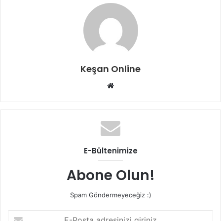
Keşan Online
Web
sitesi
E-Bültenimize
Abone Olun!
Spam Göndermeyeceğiz :)
E-