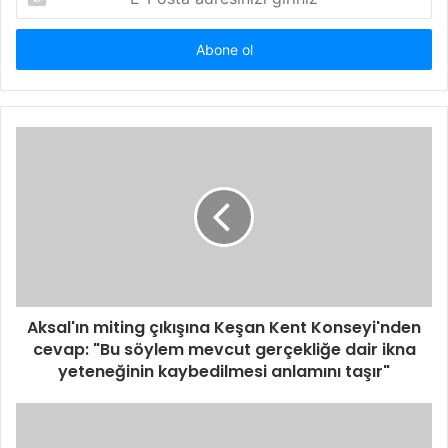
Posta
adresinizi
giriniz
Aksal'ın miting çıkışına Keşan Kent Konseyi'nden
cevap: "Bu söylem mevcut gerçekliğe dair ikna
yeteneğinin kaybedilmesi anlamını taşır"