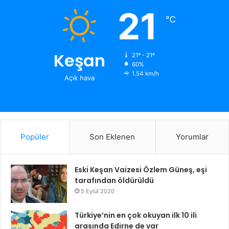
21
℃
Keşan
21º - 21º
60%
1.54 km/h
Açık hava
Popüler
Son Eklenen
Yorumlar
Eski Keşan Vaizesi Özlem Güneş, eşi
tarafından öldürüldü
5 Eylül 2020
Türkiye’nin en çok okuyan ilk 10 ili
arasında Edirne de var