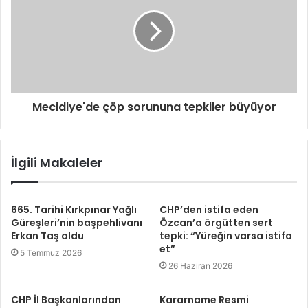
Mecidiye'de çöp sorununa tepkiler büyüyor
İlgili Makaleler
665. Tarihi Kırkpınar Yağlı
CHP’den istifa eden
Güreşleri’nin başpehlivanı
Özcan’a örgütten sert
Erkan Taş oldu
tepki: “Yüreğin varsa istifa
et”
5 Temmuz 2026
26 Haziran 2026
CHP İl Başkanlarından
Kararname Resmi