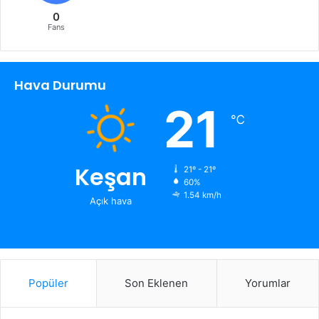
0
Fans
Hava Durumu
21
℃
Keşan
21º - 21º
60%
1.54 km/h
Açık hava
Popüler
Son Eklenen
Yorumlar