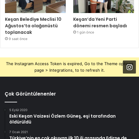
Keşan Belediye Meclisi 10
Keşan’da Yeni Parti
Ağustos’ta olağanüstü
dönemi resmen başladı
toplanacak
1 gün önce
9 saat önce
The Instagram Access Token is expired, Go to the Theme options
page > Integrations, to to refresh it.
Çok Görüntülenenler
5 Eylül 2020
Eski Keşan Vaizesi Özlem Güneş, eşi tarafından
öldürüldü
7 Ocak 2021
Türkiye’nin en çok okuyan ilk 10 ili arasında Edirne de