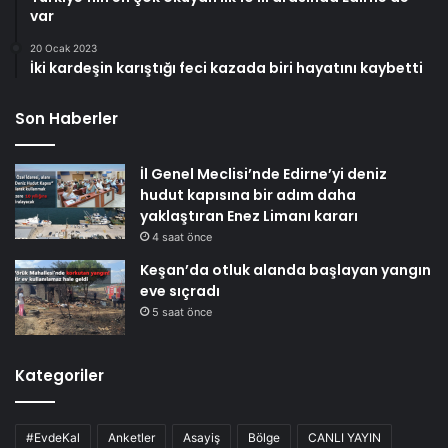
var
20 Ocak 2023
İki kardeşin karıştığı feci kazada biri hayatını kaybetti
Son Haberler
İl Genel Meclisi’nde Edirne’yi deniz
hudut kapısına bir adım daha
yaklaştıran Enez Limanı kararı
4 saat önce
Keşan’da otluk alanda başlayan yangın
eve sıçradı
5 saat önce
Kategoriler
#EvdeKal
Anketler
Asayiş
Bölge
CANLI YAYIN