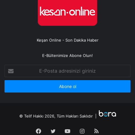
Keşan Online - Son Dakika Haber
E-Bültenimize Abone Olun!
E-
Posta
adresinizi
giriniz
© Telif Hakkı 2026, Tüm Hakları Saklıdır |
Facebook
Twitter
YouTube
Instagram
RSS