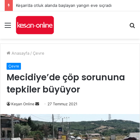
Keşan’da otluk alanda başlayan yangın eve sıçradı
Menü
A
y
...
Anasayfa
/
Çevre
Çevre
Mecidiye’de çöp sorununa
tepkiler büyüyor
Bir
Keşan Online
27 Temmuz 2021
e-
posta
göndermek