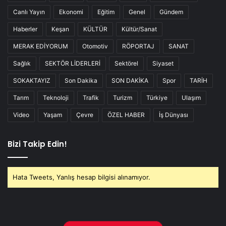
Canlı Yayın
Ekonomi
Eğitim
Genel
Gündem
Haberler
Keşan
KÜLTÜR
Kültür/Sanat
MERAK EDİYORUM
Otomotiv
RÖPORTAJ
SANAT
Sağlık
SEKTÖR LİDERLERİ
Sektörel
Siyaset
SOKAKTAYIZ
Son Dakika
SON DAKİKA
Spor
TARİH
Tarım
Teknoloji
Trafik
Turizm
Türkiye
Ulaşım
Video
Yaşam
Çevre
ÖZEL HABER
İş Dünyası
Bizi Takip Edin!
Hata Tweets, Yanlış hesap bilgisi alınamıyor.