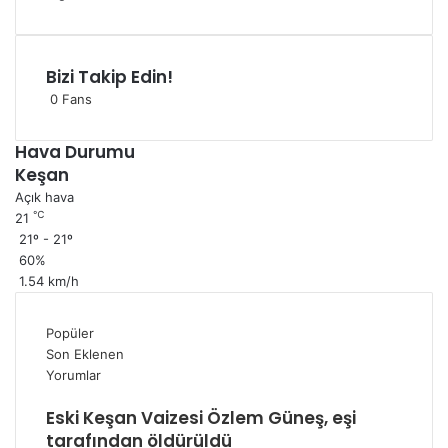
Bizi Takip Edin!
0
Fans
Hava Durumu
Keşan
Açık hava
℃
21
21º - 21º
60%
1.54 km/h
Popüler
Son Eklenen
Yorumlar
Eski Keşan Vaizesi Özlem Güneş, eşi
tarafından öldürüldü