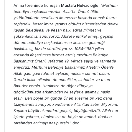
Anma töreninde konuşan
Mustafa Helvacıoğlu
,
“Merhum
belediye başkanlarımızdan Alaattin Önen’i ölüm
yıldönümünde sevdikleri ile mezarı başında anmak üzere
toplandık. Keşan’ımıza yapmış olduğu hizmetlerden dolayı
Keşan Belediyesi ve Keşan halkı adına minnet ve
şükranlarımızı sunuyoruz. Ahirete intikal etmiş, geçmiş
dönem belediye başkanlarımızın anılması geleneği
başlatılmış, biz de sürdürüyoruz. 1984-1989 yılları
arasında Keşan’ımıza hizmet etmiş merhum Belediye
Başkanımız Önen’i vefatının 19. yılında saygı ve rahmetle
anıyoruz. Merhum Belediye Başkanımız Alaattin Önen’e
Allah gani gani rahmet eylesin, mekanı cennet olsun.
Geride kalan ailesine de esenlikler, sıhhatler ve uzun
ömürler versin. Hepimize de diğer dünyaya
göçtüğümüzde arkamızdan iyi şeylerle anılmayı nasip
etsin. Ben böyle bir günde Önen ailesine bir kez daha
taziyelerimi sunuyor, kendilerine Allah’tan sabır diliyorum.
Keşan’a büyük hizmetleri geçmiş büyüğümüzdü. Allah nur
içinde yatırsın, cümlemize de böyle sevenleri, dostları
tarafından anılmayı nasip etsin
.” dedi.