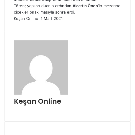
Tören; yapılan duanın ardından
Alaattin Önen
‘in mezarına
çiçekler bırakılmasıyla sonra erdi.
Bir
Keşan Online
1 Mart 2021
e-
posta
göndermek
Keşan Online
Web
sitesi