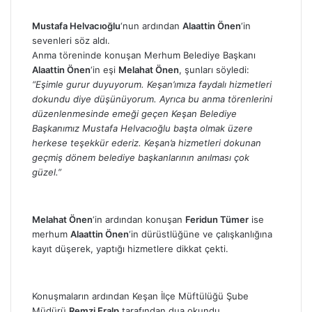
Mustafa Helvacıoğlu
‘nun ardından
Alaattin Önen
‘in
sevenleri söz aldı.
Anma töreninde konuşan Merhum Belediye Başkanı
Alaattin Önen
‘in eşi
Melahat Önen
, şunları söyledi:
“Eşimle gurur duyuyorum. Keşan’ımıza faydalı hizmetleri
dokundu diye düşünüyorum. Ayrıca bu anma törenlerini
düzenlenmesinde emeği geçen Keşan Belediye
Başkanımız Mustafa Helvacıoğlu başta olmak üzere
herkese teşekkür ederiz. Keşan’a hizmetleri dokunan
geçmiş dönem belediye başkanlarının anılması çok
güzel.”
Melahat Önen
‘in ardından konuşan
Feridun Tümer
ise
merhum
Alaattin Önen
‘in dürüstlüğüne ve çalışkanlığına
kayıt düşerek, yaptığı hizmetlere dikkat çekti.
Konuşmaların ardından Keşan İlçe Müftülüğü Şube
Müdürü
Remzi Eralp
tarafından dua okundu.