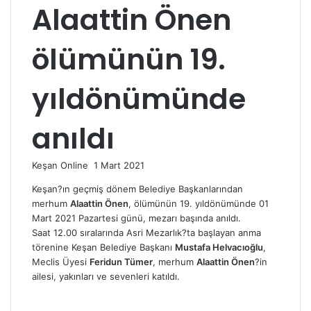
Alaattin Önen
ölümünün 19.
yıldönümünde
anıldı
Bir
Keşan Online
1 Mart 2021
e-
Keşan?ın geçmiş dönem Belediye Başkanlarından
posta
merhum
Alaattin Önen
, ölümünün 19. yıldönümünde 01
göndermek
Mart 2021 Pazartesi günü, mezarı başında anıldı.
Saat 12.00 sıralarında Asri Mezarlık?ta başlayan anma
törenine Keşan Belediye Başkanı
Mustafa Helvacıoğlu
,
Meclis Üyesi
Feridun Tümer
, merhum
Alaattin Önen
?in
ailesi, yakınları ve sevenleri katıldı.