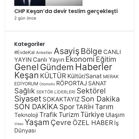
CHP Keşan’da devir teslim gerçekleşti
2 gün önce
Kategoriler
Asayiş
Bölge
CANLI
#EvdeKal
Anketler
Ekonomi
Eğitim
Canlı Yayın
YAYIN
Genel
Haberler
Gündem
Keşan
KÜLTÜR
Kültür/Sanat
MERAK
RÖPORTAJ
SANAT
EDİYORUM
Otomotiv
Sağlık
Sektörel
SEKTÖR LİDERLERİ
Siyaset
Son Dakika
SOKAKTAYIZ
SON DAKİKA
Spor
Tarım
TARİH
Türkiye
Trafik
Turizm
Ulaşım
Teknoloji
Yaşam
Çevre
ÖZEL HABER
İş
Video
Dünyası