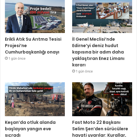
Erikli Atık Su Arıtma Tesisi
İl Genel Meclisi’nde
Projesi’ne
Edirne’yi deniz hudut
Cumhurbaşkanlığı onayı
kapısına bir adım daha
yaklaştıran Enez Limanı
1 gün önce
kararı
1 gün önce
Keşan’da otluk alanda
Fast Moto 22 Başkanı
başlayan yangın eve
Selim Şen’den sürücülere
sıçradı
hayati uyarılar: Kurallar,