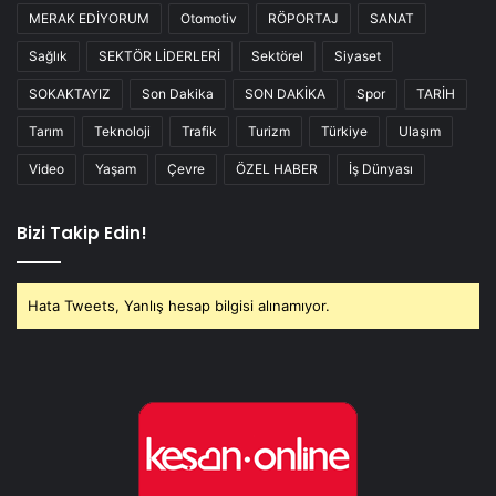
MERAK EDİYORUM
Otomotiv
RÖPORTAJ
SANAT
Sağlık
SEKTÖR LİDERLERİ
Sektörel
Siyaset
SOKAKTAYIZ
Son Dakika
SON DAKİKA
Spor
TARİH
Tarım
Teknoloji
Trafik
Turizm
Türkiye
Ulaşım
Video
Yaşam
Çevre
ÖZEL HABER
İş Dünyası
Bizi Takip Edin!
Hata Tweets, Yanlış hesap bilgisi alınamıyor.