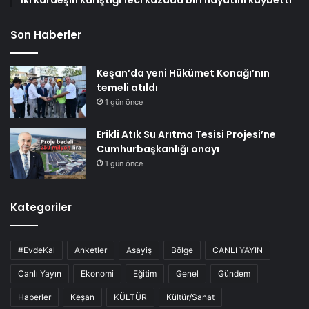
Son Haberler
Keşan’da yeni Hükümet Konağı’nın
temeli atıldı
1 gün önce
Erikli Atık Su Arıtma Tesisi Projesi’ne
Cumhurbaşkanlığı onayı
1 gün önce
Kategoriler
#EvdeKal
Anketler
Asayiş
Bölge
CANLI YAYIN
Canlı Yayın
Ekonomi
Eğitim
Genel
Gündem
Haberler
Keşan
KÜLTÜR
Kültür/Sanat