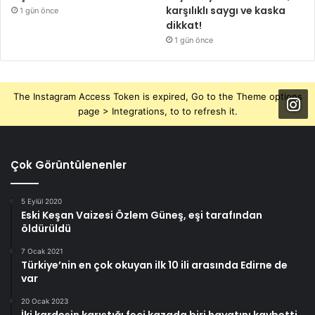
karşılıklı saygı ve kaska
1 gün önce
dikkat!
1 gün önce
The Instagram Access Token is expired, Go to the Theme options
page > Integrations, to to refresh it.
Çok Görüntülenenler
5 Eylül 2020
Eski Keşan Vaizesi Özlem Güneş, eşi tarafından
öldürüldü
7 Ocak 2021
Türkiye’nin en çok okuyan ilk 10 ili arasında Edirne de
var
20 Ocak 2023
İki kardeşin karıştığı feci kazada biri hayatını kaybetti