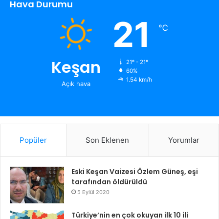
Hava Durumu
21
℃
Keşan
21º - 21º
60%
1.54 km/h
Açık hava
Popüler
Son Eklenen
Yorumlar
Eski Keşan Vaizesi Özlem Güneş, eşi
tarafından öldürüldü
5 Eylül 2020
Türkiye’nin en çok okuyan ilk 10 ili