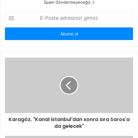
Spam Göndermeyeceğiz :)
E-
Posta
adresinizi
giriniz
Karagöz, "Kanal İstanbul'dan sonra sıra Saros'a
da gelecek"