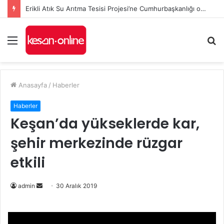
Erikli Atık Su Arıtma Tesisi Projesi’ne Cumhurbaşkanlığı onayı
Menü
A
y
...
Anasayfa
/
Haberler
Haberler
Keşan’da yükseklerde kar,
şehir merkezinde rüzgar
etkili
Bir
admin
30 Aralık 2019
e-
posta
göndermek