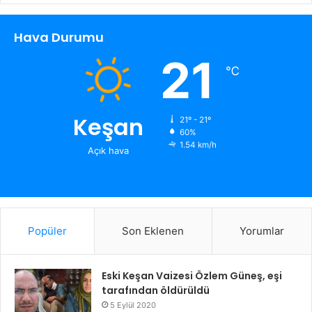
Hava Durumu
21
℃
Keşan
21º - 21º
60%
1.54 km/h
Açık hava
Popüler
Son Eklenen
Yorumlar
Eski Keşan Vaizesi Özlem Güneş, eşi
tarafından öldürüldü
5 Eylül 2020