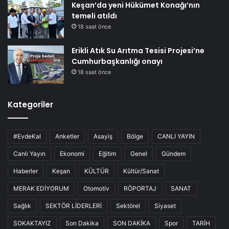
Keşan’da yeni Hükümet Konağı’nın
temeli atıldı
18 saat önce
Erikli Atık Su Arıtma Tesisi Projesi’ne
Cumhurbaşkanlığı onayı
18 saat önce
Kategoriler
#EvdeKal
Anketler
Asayiş
Bölge
CANLI YAYIN
Canlı Yayın
Ekonomi
Eğitim
Genel
Gündem
Haberler
Keşan
KÜLTÜR
Kültür/Sanat
MERAK EDİYORUM
Otomotiv
RÖPORTAJ
SANAT
Sağlık
SEKTÖR LİDERLERİ
Sektörel
Siyaset
SOKAKTAYIZ
Son Dakika
SON DAKİKA
Spor
TARİH