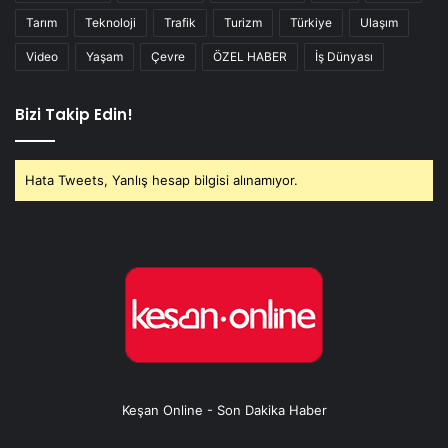
Tarım
Teknoloji
Trafik
Turizm
Türkiye
Ulaşım
Video
Yaşam
Çevre
ÖZEL HABER
İş Dünyası
Bizi Takip Edin!
Hata Tweets, Yanlış hesap bilgisi alınamıyor.
Keşan Online - Son Dakika Haber