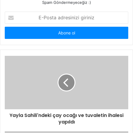
Spam Göndermeyeceğiz :)
E-
Posta
adresinizi
giriniz
Yayla Sahili'ndeki çay ocağı ve tuvaletin ihalesi
yapıldı