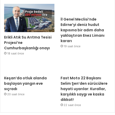
İl Genel Meclisi’nde
Edirne’yi deniz hudut
kapısına bir adım daha
yaklaştıran Enez Limanı
Erikli Atık Su Arıtma Tesisi
kararı
Projesi’ne
19 saat önce
Cumhurbaşkanlığı onayı
18 saat önce
Keşan’da otluk alanda
Fast Moto 22 Başkanı
başlayan yangın eve
Selim Şen’den sürücülere
sıçradı
hayati uyarılar: Kurallar,
karşılıklı saygı ve kaska
20 saat önce
dikkat!
22 saat önce