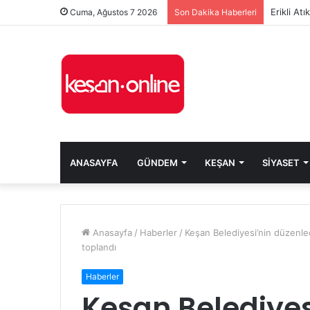
Erikli At
Cuma, Ağustos 7 2026
Son Dakika Haberleri
ANASAYFA
GÜNDEM
KEŞAN
SIYASET
Anasayfa
/
Haberler
/
Keşan Belediyesi’nin düzenled
toplandı
Haberler
Keşan Belediyes