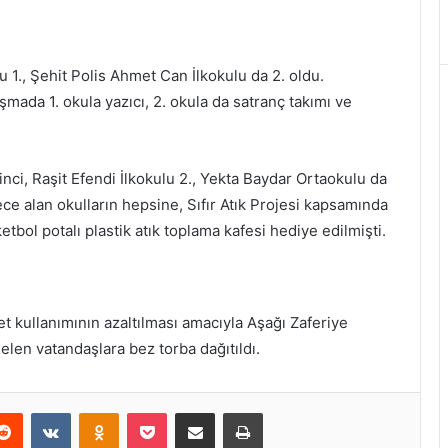
u 1., Şehit Polis Ahmet Can İlkokulu da 2. oldu.
mada 1. okula yazıcı, 2. okula da satranç takımı ve
?inci, Raşit Efendi İlkokulu 2., Yekta Baydar Ortaokulu da
ece alan okulların hepsine, Sıfır Atık Projesi kapsamında
tbol potalı plastik atık toplama kafesi hediye edilmişti.
et kullanımının azaltılması amacıyla Aşağı Zaferiye
elen vatandaşlara bez torba dağıtıldı.
erest
Reddit
VKontakte
Odnoklassniki
Pocket
E-Posta ile paylaş
Yazdır