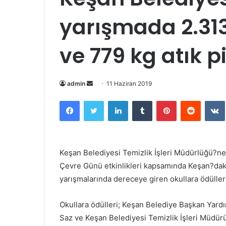
yarışmada 2.313
ve 779 kg atık p
Bir
admin
11 Haziran 2019
e-
Facebook
Twitter
LinkedIn
Tumblr
Pinterest
Reddit
posta
göndermek
Keşan Belediyesi Temizlik İşleri Müdürlüğü?ne
Çevre Günü etkinlikleri kapsamında Keşan?daki
yarışmalarında dereceye giren okullara ödülleri
Okullara ödülleri; Keşan Belediye Başkan Yardı
Saz ve Keşan Belediyesi Temizlik İşleri Müdürü 