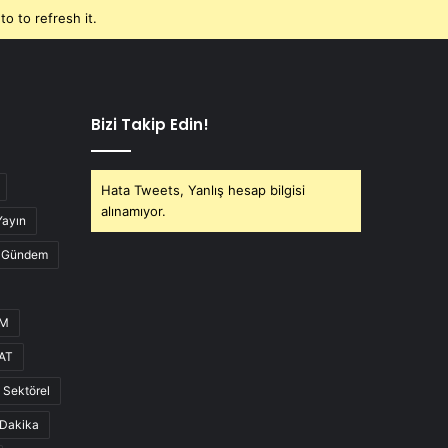
o to refresh it.
Bizi Takip Edin!
Hata Tweets, Yanlış hesap bilgisi
alınamıyor.
Yayın
Gündem
UM
AT
Sektörel
Dakika