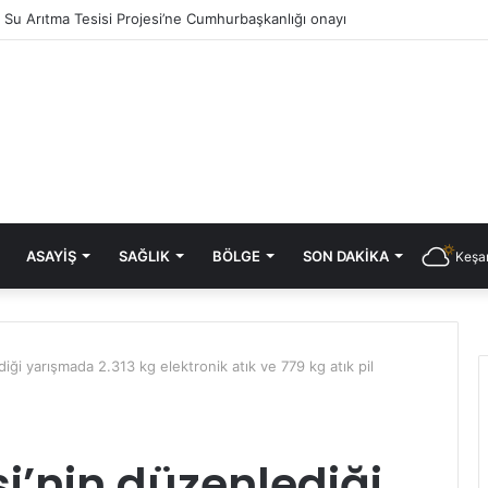
ık Su Arıtma Tesisi Projesi’ne Cumhurbaşkanlığı onayı
ASAYIŞ
SAĞLIK
BÖLGE
SON DAKIKA
Keşan
iği yarışmada 2.313 kg elektronik atık ve 779 kg atık pil
i’nin düzenlediği