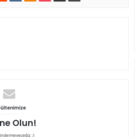
Bültenimize
ne Olun!
ndermeyeceğiz :)