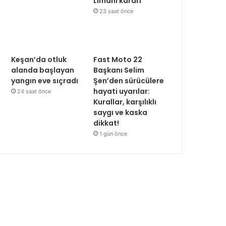
Limanı kararı
23 saat önce
Keşan’da otluk
Fast Moto 22
alanda başlayan
Başkanı Selim
yangın eve sıçradı
Şen’den sürücülere
hayati uyarılar:
24 saat önce
Kurallar, karşılıklı
saygı ve kaska
dikkat!
1 gün önce