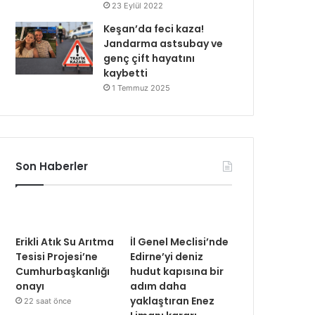
23 Eylül 2022
Keşan’da feci kaza!
Jandarma astsubay ve
genç çift hayatını
kaybetti
1 Temmuz 2025
Son Haberler
Erikli Atık Su Arıtma
İl Genel Meclisi’nde
Tesisi Projesi’ne
Edirne’yi deniz
Cumhurbaşkanlığı
hudut kapısına bir
onayı
adım daha
yaklaştıran Enez
22 saat önce