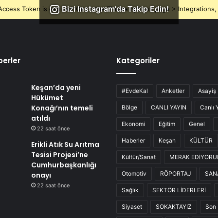
Bizi Instagram'da Takip Edin!
ccess Token is expired, Go to the Theme options page > Integrations, t
erler
Kategoriler
Keşan’da yeni
#EvdeKal
Anketler
Asayiş
Hükümet
Konağı’nın temeli
Bölge
CANLI YAYIN
Canlı 
atıldı
Ekonomi
Eğitim
Genel
22 saat önce
Haberler
Keşan
KÜLTÜR
Erikli Atık Su Arıtma
Tesisi Projesi’ne
Kültür/Sanat
MERAK EDİYOR
Cumhurbaşkanlığı
Otomotiv
RÖPORTAJ
SAN
onayı
22 saat önce
Sağlık
SEKTÖR LİDERLERİ
Siyaset
SOKAKTAYIZ
Son 