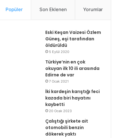
Popüler
Son Eklenen
Yorumlar
Eski Keşan Vaizesi Özlem
Güneş, eşi tarafından
öldürüldü
5 Eylül 2020
Türkiye’nin en çok
okuyan ilk 10 ili arasında
Edirne de var
7 Ocak 2021
İki kardeşin karıştığı feci
kazada biri hayatını
kaybetti
20 Ocak 2023
Çalıştığı şirkete ait
otomobili benzin
dökerek yaktı