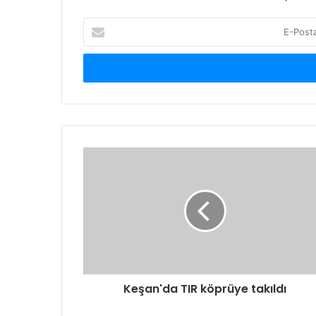
E-
Posta
adresinizi
giriniz
Keşan'da TIR köprüye takıldı