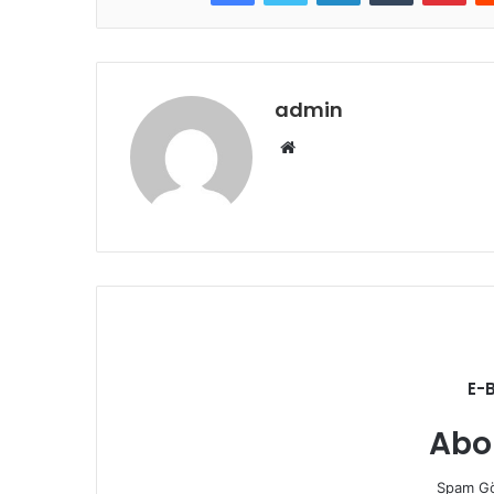
admin
Web
sitesi
E-
Abo
Spam Gö