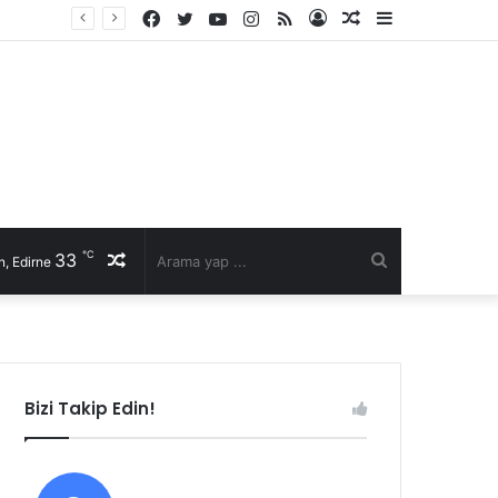
Facebook
Twitter
YouTube
Instagram
RSS
Kayıt
Rastgele
Kenar
Ol
Makale
Bölmesi
℃
33
Rastgele
Arama
, Edirne
Makale
yap
...
Bizi Takip Edin!