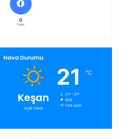
0
Fans
Hava Durumu
21
℃
Keşan
21º - 21º
60%
1.54 km/h
Açık hava