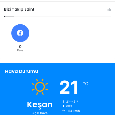
Bizi Takip Edin!
0
Fans
Hava Durumu
21
℃
Keşan
21º - 21º
60%
1.54 km/h
Açık hava