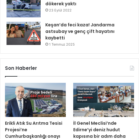
dökerek yaktı
23 Eylül 2022
Keşan’da feci kaza! Jandarma
astsubay ve genç çift hayatını
kaybetti
1 Temmuz 2025
Son Haberler
Erikli Atık Su Arıtma Tesisi
İl Genel Meclisi’nde
Projesi’ne
Edirne’yi deniz hudut
Cumhurbaşkanlığı onayı
kapısına bir adım daha