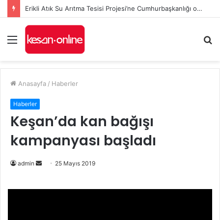
Erikli Atık Su Arıtma Tesisi Projesi’ne Cumhurbaşkanlığı onayı
Menü
A
y
...
Anasayfa
/
Haberler
Haberler
Keşan’da kan bağışı
kampanyası başladı
admin
B
25 Mayıs 2019
i
r
e
-