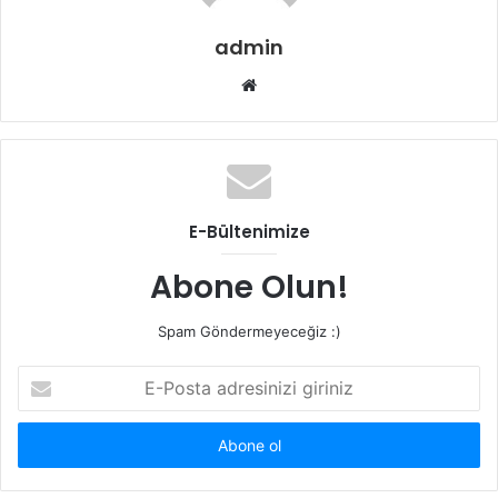
admin
W
e
b
s
i
t
E-Bültenimize
e
s
Abone Olun!
i
Spam Göndermeyeceğiz :)
E
-
P
o
s
t