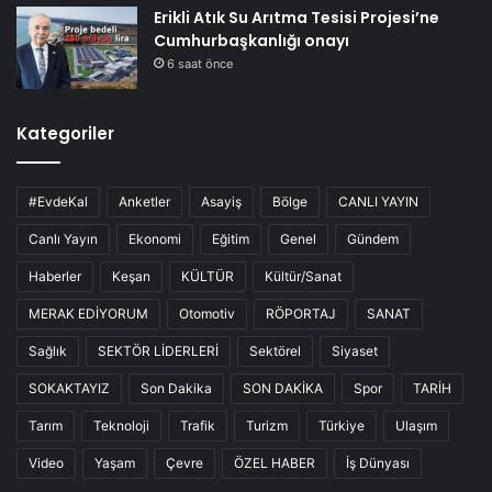
Erikli Atık Su Arıtma Tesisi Projesi’ne
Cumhurbaşkanlığı onayı
6 saat önce
Kategoriler
#EvdeKal
Anketler
Asayiş
Bölge
CANLI YAYIN
Canlı Yayın
Ekonomi
Eğitim
Genel
Gündem
Haberler
Keşan
KÜLTÜR
Kültür/Sanat
MERAK EDİYORUM
Otomotiv
RÖPORTAJ
SANAT
Sağlık
SEKTÖR LİDERLERİ
Sektörel
Siyaset
SOKAKTAYIZ
Son Dakika
SON DAKİKA
Spor
TARİH
Tarım
Teknoloji
Trafik
Turizm
Türkiye
Ulaşım
Video
Yaşam
Çevre
ÖZEL HABER
İş Dünyası