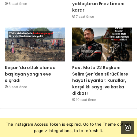
yaklaştıran Enez Limanı
6 saat önce
kararı
7 saat önce
Keşan’da otluk alanda
Fast Moto 22 Başkanı
başlayan yangın eve
Selim Şen’den sürücülere
sıçradı
hayati uyarılar: Kurallar,
karşılıklı saygı ve kaska
8 saat önce
dikkat!
10 saat önce
The Instagram Access Token is expired, Go to the Theme options
page > Integrations, to to refresh it.