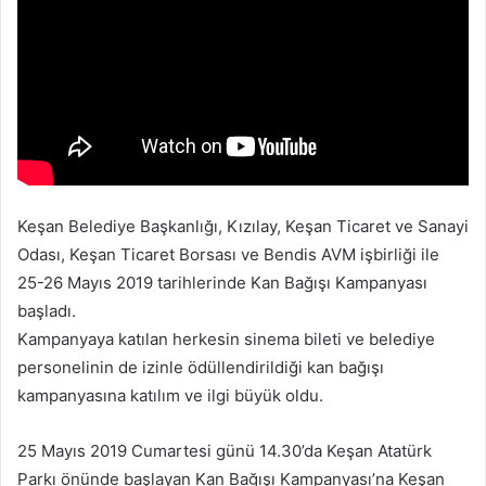
p
o
s
t
a
g
ö
n
d
Keşan Belediye Başkanlığı, Kızılay, Keşan Ticaret ve Sanayi
e
Odası, Keşan Ticaret Borsası ve Bendis AVM işbirliği ile
r
25-26 Mayıs 2019 tarihlerinde Kan Bağışı Kampanyası
m
başladı.
e
Kampanyaya katılan herkesin sinema bileti ve belediye
k
personelinin de izinle ödüllendirildiği kan bağışı
kampanyasına katılım ve ilgi büyük oldu.
25 Mayıs 2019 Cumartesi günü 14.30’da Keşan Atatürk
Parkı önünde başlayan Kan Bağışı Kampanyası’na Keşan