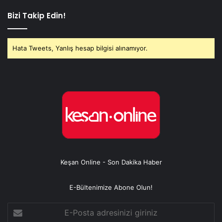
Bizi Takip Edin!
Hata Tweets, Yanlış hesap bilgisi alınamıyor.
Keşan Online - Son Dakika Haber
E-Bültenimize Abone Olun!
E-
Posta