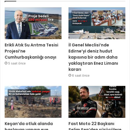
Erikli Atık Su Arıtma Tesisi
İl Genel Meclisi’nde
Projesi’ne
Edirne’yi deniz hudut
Cumhurbaşkanlığı onayı
kapısına bir adım daha
yaklaştıran Enez Limanı
5 saat önce
kararı
6 saat önce
Keşan’da otluk alanda
Fast Moto 22 Başkanı
başlayan yangın eve
Selim Şen’den sürücülere