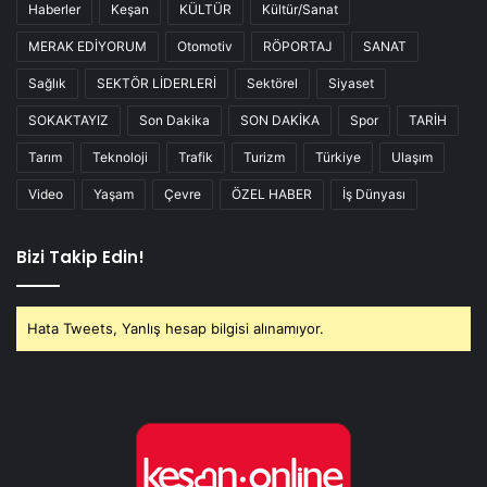
Haberler
Keşan
KÜLTÜR
Kültür/Sanat
MERAK EDİYORUM
Otomotiv
RÖPORTAJ
SANAT
Sağlık
SEKTÖR LİDERLERİ
Sektörel
Siyaset
SOKAKTAYIZ
Son Dakika
SON DAKİKA
Spor
TARİH
Tarım
Teknoloji
Trafik
Turizm
Türkiye
Ulaşım
Video
Yaşam
Çevre
ÖZEL HABER
İş Dünyası
Bizi Takip Edin!
Hata Tweets, Yanlış hesap bilgisi alınamıyor.