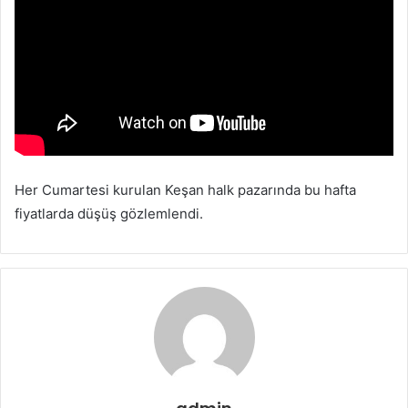
p
o
s
t
a
g
ö
n
d
Her Cumartesi kurulan Keşan halk pazarında bu hafta
e
fiyatlarda düşüş gözlemlendi.
r
m
e
k