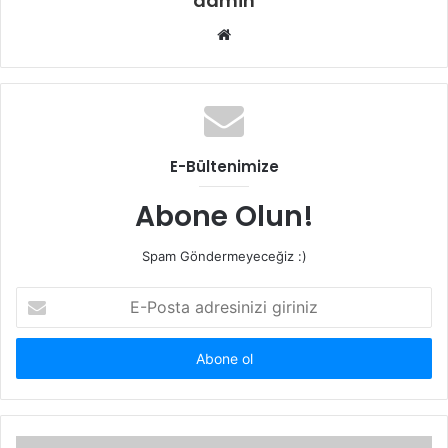
admin
W
e
b
s
i
t
E-Bültenimize
e
s
Abone Olun!
i
Spam Göndermeyeceğiz :)
E
-
P
o
s
t
a
a