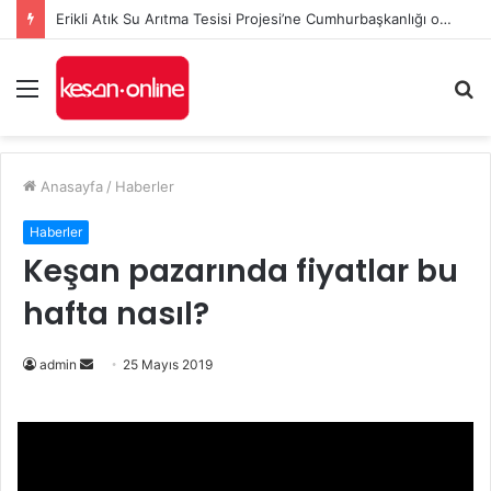
Erikli Atık Su Arıtma Tesisi Projesi’ne Cumhurbaşkanlığı onayı
Menü
A
y
...
Anasayfa
/
Haberler
Haberler
Keşan pazarında fiyatlar bu
hafta nasıl?
admin
B
25 Mayıs 2019
i
r
e
-