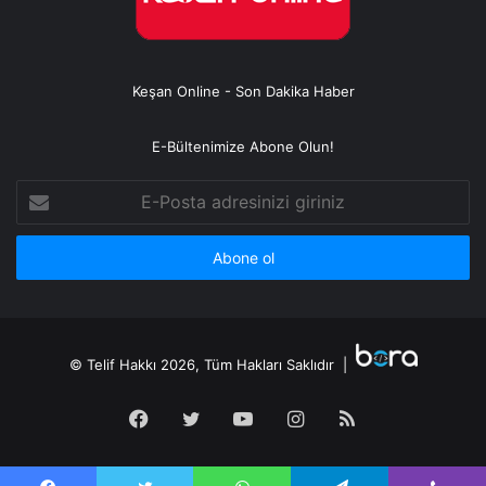
Keşan Online - Son Dakika Haber
E-Bültenimize Abone Olun!
E-
Posta
adresinizi
giriniz
© Telif Hakkı 2026, Tüm Hakları Saklıdır |
Facebook
Twitter
YouTube
Instagram
RSS