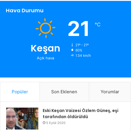
Hava Durumu
21
℃
Keşan
21º - 21º
60%
1.54 km/h
Açık hava
Popüler
Son Eklenen
Yorumlar
Eski Keşan Vaizesi Özlem Güneş, eşi
tarafından öldürüldü
5 Eylül 2020