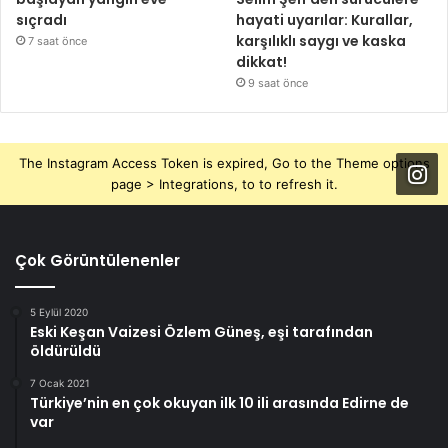
sıçradı
hayati uyarılar: Kurallar,
karşılıklı saygı ve kaska
7 saat önce
dikkat!
9 saat önce
The Instagram Access Token is expired, Go to the Theme options
page > Integrations, to to refresh it.
Çok Görüntülenenler
5 Eylül 2020
Eski Keşan Vaizesi Özlem Güneş, eşi tarafından
öldürüldü
7 Ocak 2021
Türkiye’nin en çok okuyan ilk 10 ili arasında Edirne de
var