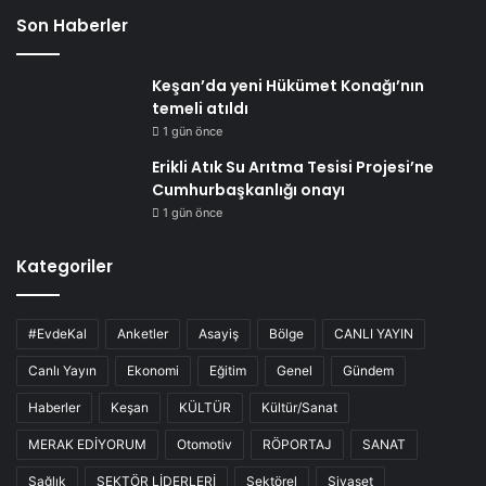
Son Haberler
Keşan’da yeni Hükümet Konağı’nın
temeli atıldı
1 gün önce
Erikli Atık Su Arıtma Tesisi Projesi’ne
Cumhurbaşkanlığı onayı
1 gün önce
Kategoriler
#EvdeKal
Anketler
Asayiş
Bölge
CANLI YAYIN
Canlı Yayın
Ekonomi
Eğitim
Genel
Gündem
Haberler
Keşan
KÜLTÜR
Kültür/Sanat
MERAK EDİYORUM
Otomotiv
RÖPORTAJ
SANAT
Sağlık
SEKTÖR LİDERLERİ
Sektörel
Siyaset