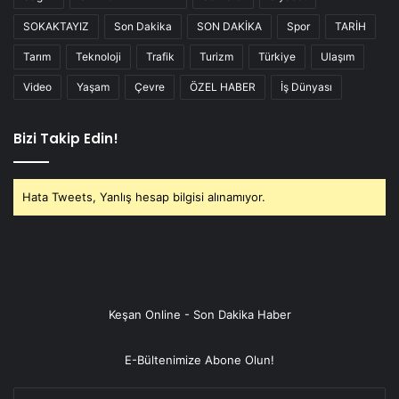
SOKAKTAYIZ
Son Dakika
SON DAKİKA
Spor
TARİH
Tarım
Teknoloji
Trafik
Turizm
Türkiye
Ulaşım
Video
Yaşam
Çevre
ÖZEL HABER
İş Dünyası
Bizi Takip Edin!
Hata Tweets, Yanlış hesap bilgisi alınamıyor.
Keşan Online - Son Dakika Haber
E-Bültenimize Abone Olun!
E-