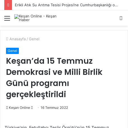
Erikli Atık Su Arıtma Tesisi Projesi’ne Cumhurbaşkanlığı onayı
Menü
A
y
...
Anasayfa
/
Genel
Genel
Keşan’da 15 Temmuz
Demokrasi ve Milli Birlik
Günü programı
gerçekleştirildi
Bir
Keşan Online
16 Temmuz 2022
e-
posta
Türkiye’nin, Fetullahçı Terör Örgütü’nün 15 Temmuz
göndermek