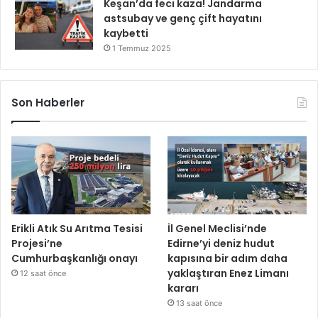
Keşan’da feci kaza! Jandarma
astsubay ve genç çift hayatını
kaybetti
1 Temmuz 2025
Son Haberler
Erikli Atık Su Arıtma Tesisi
İl Genel Meclisi’nde
Projesi’ne
Edirne’yi deniz hudut
Cumhurbaşkanlığı onayı
kapısına bir adım daha
yaklaştıran Enez Limanı
12 saat önce
kararı
13 saat önce