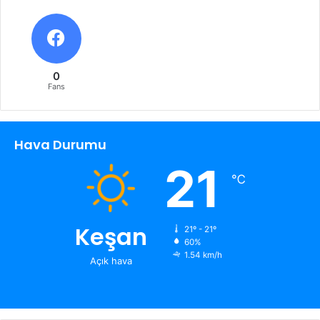
0
Fans
Hava Durumu
21
℃
Keşan
21º - 21º
60%
1.54 km/h
Açık hava