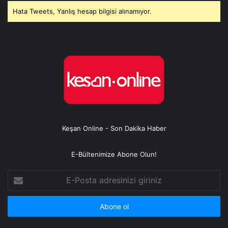
Hata Tweets, Yanlış hesap bilgisi alınamıyor.
Keşan Online - Son Dakika Haber
E-Bültenimize Abone Olun!
E-
Posta
adresinizi
giriniz