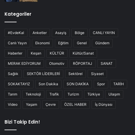
Kategoriler
#EvdeKal
Anketler
Asayiş
Bölge
CANLI YAYIN
Canlı Yayın
Ekonomi
Eğitim
Genel
Gündem
Haberler
Keşan
KÜLTÜR
Kültür/Sanat
MERAK EDİYORUM
Otomotiv
RÖPORTAJ
SANAT
Sağlık
SEKTÖR LİDERLERİ
Sektörel
Siyaset
SOKAKTAYIZ
Son Dakika
SON DAKİKA
Spor
TARİH
Tarım
Teknoloji
Trafik
Turizm
Türkiye
Ulaşım
Video
Yaşam
Çevre
ÖZEL HABER
İş Dünyası
Bizi Takip Edin!