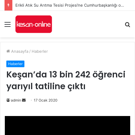
Erikli Atık Su Arıtma Tesisi Projesi’ne Cumhurbaşkanlığı onayı
Menü
A
y
...
Anasayfa
/
Haberler
Haberler
Keşan’da 13 bin 242 öğrenci
yarıyıl tatiline çıktı
Bir
admin
17 Ocak 2020
e-
posta
göndermek