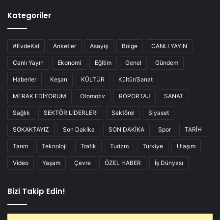
Kategoriler
#EvdeKal
Anketler
Asayiş
Bölge
CANLI YAYIN
Canlı Yayın
Ekonomi
Eğitim
Genel
Gündem
Haberler
Keşan
KÜLTÜR
Kültür/Sanat
MERAK EDİYORUM
Otomotiv
RÖPORTAJ
SANAT
Sağlık
SEKTÖR LİDERLERİ
Sektörel
Siyaset
SOKAKTAYIZ
Son Dakika
SON DAKİKA
Spor
TARİH
Tarım
Teknoloji
Trafik
Turizm
Türkiye
Ulaşım
Video
Yaşam
Çevre
ÖZEL HABER
İş Dünyası
Bizi Takip Edin!