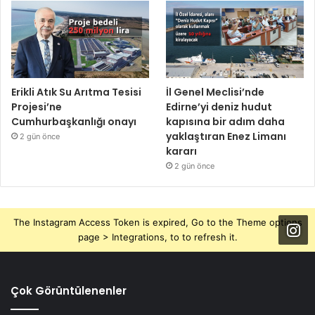
Erikli Atık Su Arıtma Tesisi
İl Genel Meclisi’nde
Projesi’ne
Edirne’yi deniz hudut
Cumhurbaşkanlığı onayı
kapısına bir adım daha
yaklaştıran Enez Limanı
2 gün önce
kararı
2 gün önce
The Instagram Access Token is expired, Go to the Theme options
page > Integrations, to to refresh it.
Çok Görüntülenenler