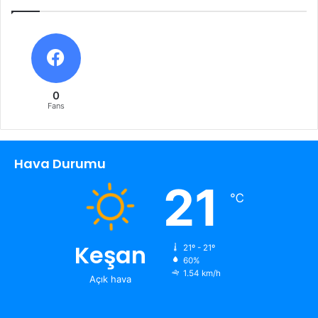
0
Fans
Hava Durumu
21
℃
Keşan
21º - 21º
60%
1.54 km/h
Açık hava