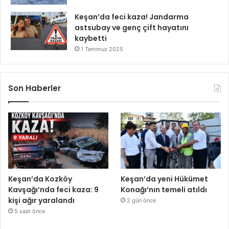
Keşan’da feci kaza! Jandarma
astsubay ve genç çift hayatını
kaybetti
1 Temmuz 2025
Son Haberler
Keşan’da Kozköy
Keşan’da yeni Hükümet
Kavşağı’nda feci kaza: 9
Konağı’nın temeli atıldı
kişi ağır yaralandı
2 gün önce
5 saat önce