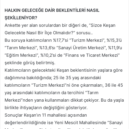
HALKIN GELECEĞE DAİR BEKLENTİLERİ NASIL
ŞEKİLLENİYOR?
Ankette yer alan sorulardan bir diğeri de, “Sizce Keşan
Gelecekte Nasıl Bir İlçe Olmalıdır?” sorusu..
Bu soruya katılımcıların %17,7’si “Turizm Merkezi”, %15,3’ü
“Tarım Merkezi”, %13,6’sı “Sanayi Üretim Merkezi”, %11,9’u
“Eğitim Merkezi”, %10,2’si de “Finans ve Ticaret Merkezi”
şeklinde görüş belirtmiş.
Katılımcıların gelecekteki Keşan beklentisinin yaşlara göre
dağılımına bakıldığında; 25 ile 35 yaş arasındaki
katılımcıların “Turizm Merkezi”ni öne çıkarmaları, 36 ile 45
yaş arasındaki katılımcıların da tercihini “Tarım
Merkezi”nden yana kullanmaları dikkat çekiyor. Bu da yaşla
birlikte ihtiyaçların değiştiğini gösteriyor.
Sonuçlar Keşan’ın 11 mahallesi açısından
değerlendirildiğinde ise Yeni Mescit Mahallesinde “Sanayi