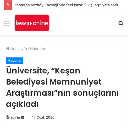
Keşan’da Kozköy Kavşağı’nda feci kaza: 9 kişi ağır yaralandı
Menü
A
y
...
Anasayfa
/
Haberler
Haberler
Üniversite, “Keşan
Belediyesi Memnuniyet
Araştırması”nın sonuçlarını
açıkladı
Bir
admin
17 Ocak 2020
e-