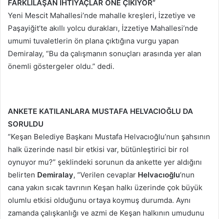
FARKLILAŞAN İHTİYAÇLAR ÖNE ÇIKIYOR”
Yeni Mescit Mahallesi’nde mahalle kreşleri, İzzetiye ve
Paşayiğit’te akıllı yolcu durakları, İzzetiye Mahallesi’nde
umumi tuvaletlerin ön plana çıktığına vurgu yapan
Demiralay, “Bu da çalışmanın sonuçları arasında yer alan
önemli göstergeler oldu.” dedi.
ANKETE KATILANLARA MUSTAFA HELVACIOĞLU DA
SORULDU
“Keşan Belediye Başkanı Mustafa Helvacıoğlu’nun şahsının
halk üzerinde nasıl bir etkisi var, bütünleştirici bir rol
oynuyor mu?” şeklindeki sorunun da ankette yer aldığını
belirten
Demiralay
, “Verilen cevaplar
Helvacıoğlu
‘nun
cana yakın sıcak tavrının Keşan halkı üzerinde çok büyük
olumlu etkisi olduğunu ortaya koymuş durumda. Aynı
zamanda çalışkanlığı ve azmi de Keşan halkının umudunu