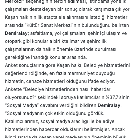
Merkezi” seçeneğinin tercih edilmesi, istihdama yönelik
çalışmaları destekleyen bir sonuç olarak karşımıza çıkıyor.
Keşan halkının ilk etapta ele alınmasını istediği hizmetler
arasında “Kültür Sanat Merkezi”nin bulunduğunu belirten
Demiralay
; asfaltlama, yol çalışmaları, şehir içi ulaşım ve
otopark gibi konularla birlikte imar ve şehircilik
çalışmalarının da halkın önemle üzerinde durulması
gerektiğine inandığı konular arasında.
Anket sonuçlarına göre Keşan halkı, Belediye hizmetlerini
değerlendirdiğinde, en fazla memnuniyet duyduğu
hizmetin, cenaze hizmetleri olduğunu ifade ediyor.
Ankette “Belediye hizmetlerinden nasıl haberdar
oluyorsunuz?” şeklindeki soruya katılımcıların %37,7’sinin
“Sosyal Medya” cevabını verdiğini bildiren
Demiralay
,
“Sosyal medyanın çok etkin olduğunu gördük.
Katılımcılarımız, sosyal medya aracılığı ile belediye
hizmetlerinden haberdar olduklarını belirtmişler. Ancak
ikinci sırada da Keşan yerel medyasının öneminin büyük