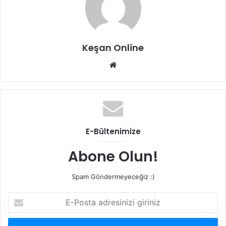
Keşan Online
Web
sitesi
E-Bültenimize
Abone Olun!
Spam Göndermeyeceğiz :)
E-
Posta
adresinizi