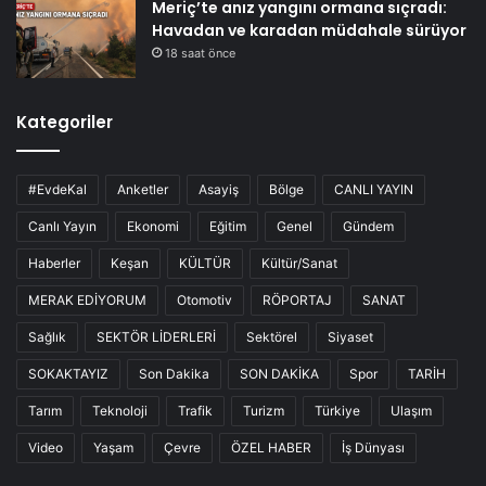
Meriç’te anız yangını ormana sıçradı:
Havadan ve karadan müdahale sürüyor
18 saat önce
Kategoriler
#EvdeKal
Anketler
Asayiş
Bölge
CANLI YAYIN
Canlı Yayın
Ekonomi
Eğitim
Genel
Gündem
Haberler
Keşan
KÜLTÜR
Kültür/Sanat
MERAK EDİYORUM
Otomotiv
RÖPORTAJ
SANAT
Sağlık
SEKTÖR LİDERLERİ
Sektörel
Siyaset
SOKAKTAYIZ
Son Dakika
SON DAKİKA
Spor
TARİH
Tarım
Teknoloji
Trafik
Turizm
Türkiye
Ulaşım
Video
Yaşam
Çevre
ÖZEL HABER
İş Dünyası