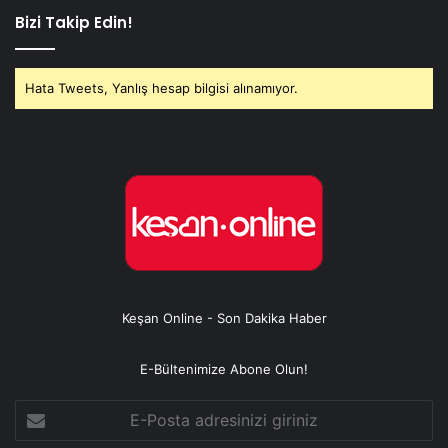
Bizi Takip Edin!
Hata Tweets, Yanlış hesap bilgisi alınamıyor.
Keşan Online - Son Dakika Haber
E-Bültenimize Abone Olun!
E-
Posta