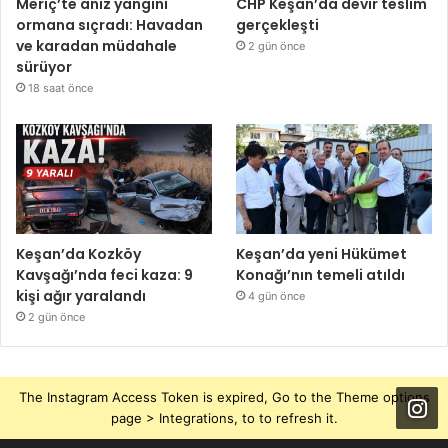
Meriç’te anız yangını
CHP Keşan’da devir teslim
ormana sıçradı: Havadan
gerçekleşti
ve karadan müdahale
2 gün önce
sürüyor
18 saat önce
Keşan’da Kozköy
Keşan’da yeni Hükümet
Kavşağı’nda feci kaza: 9
Konağı’nın temeli atıldı
kişi ağır yaralandı
4 gün önce
2 gün önce
The Instagram Access Token is expired, Go to the Theme options
page > Integrations, to to refresh it.