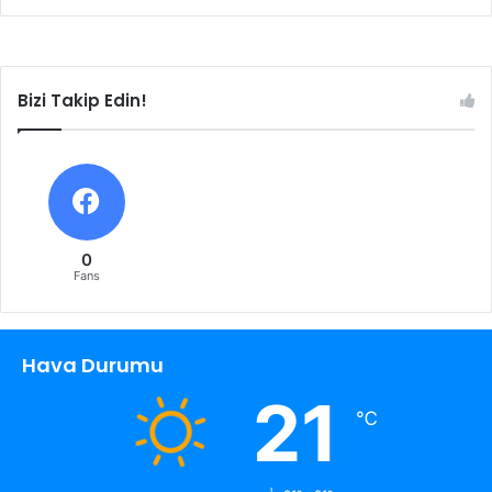
Bizi Takip Edin!
0
Fans
Hava Durumu
21
℃