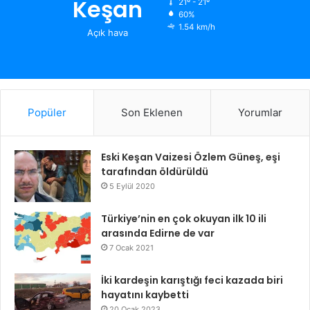
Keşan
21º - 21º
60%
1.54 km/h
Açık hava
Popüler
Son Eklenen
Yorumlar
Eski Keşan Vaizesi Özlem Güneş, eşi
tarafından öldürüldü
5 Eylül 2020
Türkiye’nin en çok okuyan ilk 10 ili
arasında Edirne de var
7 Ocak 2021
İki kardeşin karıştığı feci kazada biri
hayatını kaybetti
20 Ocak 2023