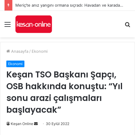
Meriç’te anız yangını ormana sıçradı: Havadan ve karadan müdahale sürüyor
Menü
A
y
...
Anasayfa
/
Ekonomi
Ekonomi
Keşan TSO Başkanı Şapçı,
OSB hakkında konuştu: “Yıl
sonu arazi çalışmaları
başlayacak”
Bir
Keşan Online
30 Eylül 2022
e-