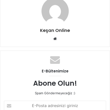
Keşan Online
Web
sitesi
E-Bültenimize
Abone Olun!
Spam Göndermeyeceğiz :)
E-
Posta