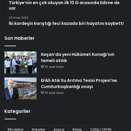
Türkiye’nin en çok okuyan ilk 10 ili arasında Edirne de
var
20 Ocak 2023
İki kardeşin karıştığı feci kazada biri hayatını kaybetti
Son Haberler
Keşan’da yeni Hükümet Konağı’nın
temeli atıldı
10 saat önce
Erikli Atık Su Arıtma Tesisi Projesi’ne
Cumhurbaşkanlığı onayı
10 saat önce
Kategoriler
#EvdeKal
Anketler
Asayiş
Bölge
CANLI YAYIN