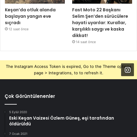
Keşan’da otluk alanda
Fast Moto 22 Başkanı
başlayan yangın eve
Selim Şen’den sürücülere
sıçradı
hayati uyarılar: Kurallar,
karşılıklı saygı ve kaska
12 saat önce
dikkat!
14 saat önce
The Instagram Access Token is expired, Go to the Theme options
page > Integrations, to to refresh it.
Çok Görüntülenenler
5 Eylül 2020
Eski Keşan Vaizesi Özlem Güneş, eşi tarafından
öldürüldü
7 Ocak 2021