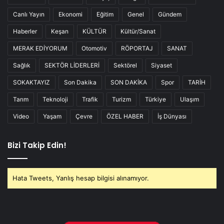
Canlı Yayın
Ekonomi
Eğitim
Genel
Gündem
Haberler
Keşan
KÜLTÜR
Kültür/Sanat
MERAK EDİYORUM
Otomotiv
RÖPORTAJ
SANAT
Sağlık
SEKTÖR LİDERLERİ
Sektörel
Siyaset
SOKAKTAYIZ
Son Dakika
SON DAKİKA
Spor
TARİH
Tarım
Teknoloji
Trafik
Turizm
Türkiye
Ulaşım
Video
Yaşam
Çevre
ÖZEL HABER
İş Dünyası
Bizi Takip Edin!
Hata Tweets, Yanlış hesap bilgisi alınamıyor.