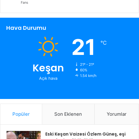
Fans
Hava Durumu
21
℃
Keşan
21º - 21º
60%
1.54 km/h
Açık hava
Popüler
Son Eklenen
Yorumlar
Eski Keşan Vaizesi Özlem Güneş, eşi