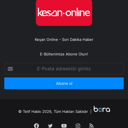
Keşan Online - Son Dakika Haber
E-Bültenimize Abone Olun!
E-
Posta
adresinizi
giriniz
© Telif Hakkı 2026, Tüm Hakları Saklıdır |
Facebook
Twitter
YouTube
Instagram
RSS