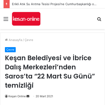
Erikli Atık Su Arıtma Tesisi Projesi’ne Cumhurbaşkanlığı onayı
Menü
A
y
...
Anasayfa
/
Çevre
Çevre
Keşan Belediyesi ve İbrice
Dalış Merkezleri’nden
Saros’ta “22 Mart Su Günü”
temizliği
Bir
Keşan Online
20 Mart 2021
e-