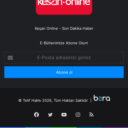
Keşan Online - Son Dakika Haber
E-Bültenimize Abone Olun!
E-
Posta
adresinizi
giriniz
© Telif Hakkı 2026, Tüm Hakları Saklıdır |
Facebook
Twitter
YouTube
Instagram
RSS