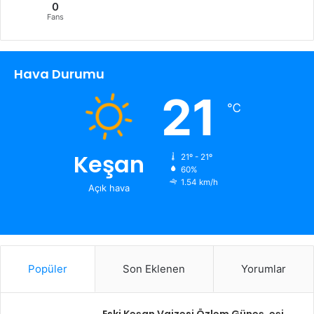
0
Fans
Hava Durumu
21
℃
Keşan
21º - 21º
60%
1.54 km/h
Açık hava
Popüler
Son Eklenen
Yorumlar