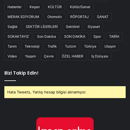
Haberler
Keşan
KÜLTÜR
Kültür/Sanat
MERAK EDİYORUM
Otomotiv
RÖPORTAJ
SANAT
Sağlık
SEKTÖR LİDERLERİ
Sektörel
Siyaset
SOKAKTAYIZ
Son Dakika
SON DAKİKA
Spor
TARİH
Tarım
Teknoloji
Trafik
Turizm
Türkiye
Ulaşım
Video
Yaşam
Çevre
ÖZEL HABER
İş Dünyası
Bizi Takip Edin!
Hata Tweets, Yanlış hesap bilgisi alınamıyor.