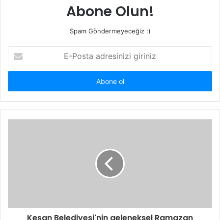
Abone Olun!
Spam Göndermeyeceğiz :)
E-
Posta
adresinizi
giriniz
Keşan Belediyesi'nin geleneksel Ramazan