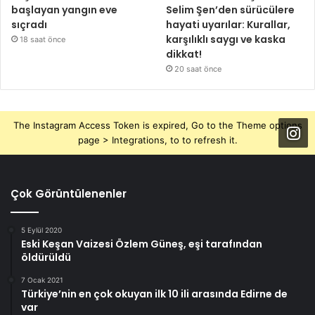
başlayan yangın eve
Selim Şen’den sürücülere
sıçradı
hayati uyarılar: Kurallar,
karşılıklı saygı ve kaska
18 saat önce
dikkat!
20 saat önce
The Instagram Access Token is expired, Go to the Theme options
page > Integrations, to to refresh it.
Çok Görüntülenenler
5 Eylül 2020
Eski Keşan Vaizesi Özlem Güneş, eşi tarafından
öldürüldü
7 Ocak 2021
Türkiye’nin en çok okuyan ilk 10 ili arasında Edirne de
var