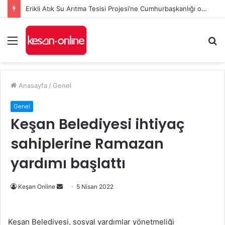
Erikli Atık Su Arıtma Tesisi Projesi’ne Cumhurbaşkanlığı onayı
Menü
A
y
...
Anasayfa
/
Genel
Genel
Keşan Belediyesi ihtiyaç
sahiplerine Ramazan
yardımı başlattı
Bir
Keşan Online
5 Nisan 2022
e-
posta
Keşan Belediyesi, sosyal yardımlar yönetmeliği
göndermek