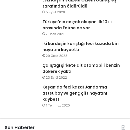
Eski Keşan Vaizesi Özlem Güneş, eşi
tarafından öldürüldü
5 Eylül 2020
Türkiye’nin en çok okuyan ilk 10 ili
arasında Edirne de var
7 Ocak 2021
İki kardeşin karıştığı feci kazada biri
hayatını kaybetti
20 Ocak 2023
Çalıştığı şirkete ait otomobili benzin
dökerek yaktı
23 Eylül 2022
Keşan’da feci kaza! Jandarma
astsubay ve genç çift hayatını
kaybetti
1 Temmuz 2025
Son Haberler