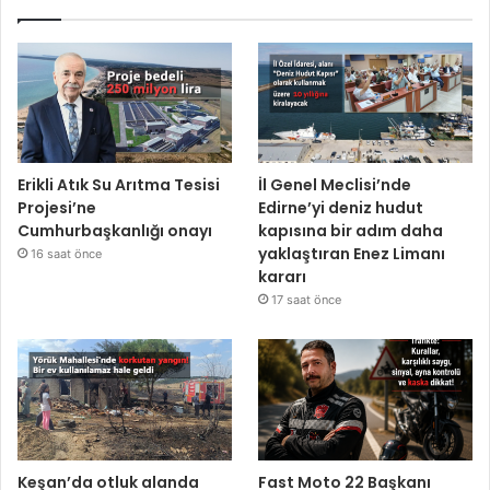
Erikli Atık Su Arıtma Tesisi
İl Genel Meclisi’nde
Projesi’ne
Edirne’yi deniz hudut
Cumhurbaşkanlığı onayı
kapısına bir adım daha
yaklaştıran Enez Limanı
16 saat önce
kararı
17 saat önce
Keşan’da otluk alanda
Fast Moto 22 Başkanı