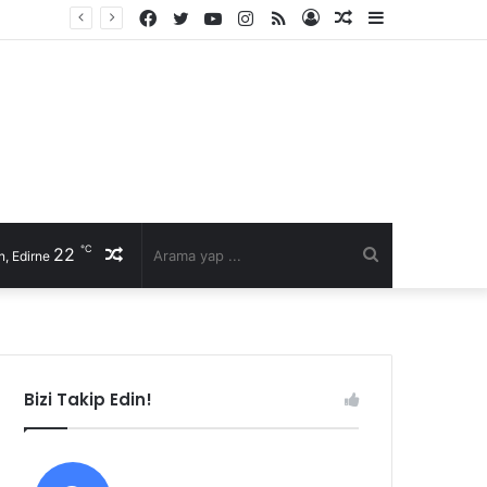
Facebook
Twitter
YouTube
Instagram
RSS
Kayıt
Rastgele
Kenar
li talep
Ol
Makale
Bölmesi
℃
22
Rastgele
Arama
, Edirne
Makale
yap
...
Bizi Takip Edin!