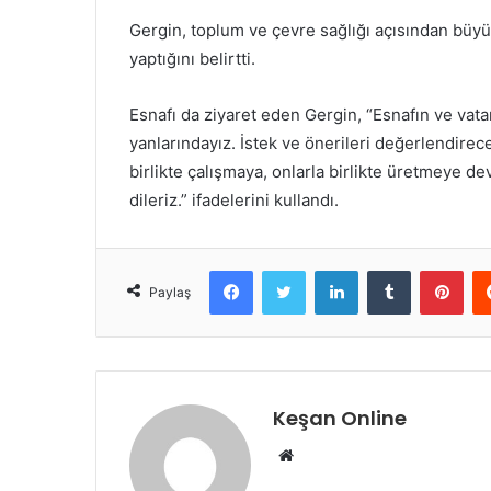
Gergin, toplum ve çevre sağlığı açısından büy
yaptığını belirtti.
Esnafı da ziyaret eden Gergin, “Esnafın ve vat
yanlarındayız. İstek ve önerileri değerlendirec
birlikte çalışmaya, onlarla birlikte üretmeye d
dileriz.” ifadelerini kullandı.
Facebook
Twitter
LinkedIn
Tumblr
Pint
Paylaş
Keşan Online
Web
sitesi