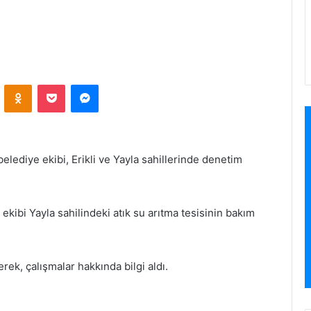
VKontakte
Odnoklassniki
Pocket
Messenger
lediye ekibi, Erikli ve Yayla sahillerinde denetim
kibi Yayla sahilindeki atık su arıtma tesisinin bakım
erek, çalışmalar hakkında bilgi aldı.