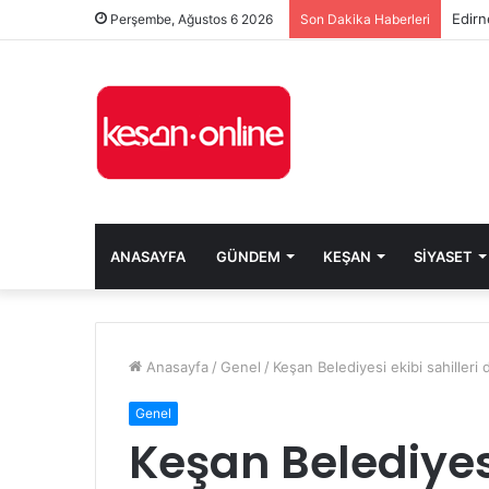
Edirn
Perşembe, Ağustos 6 2026
Son Dakika Haberleri
ANASAYFA
GÜNDEM
KEŞAN
SIYASET
Anasayfa
/
Genel
/
Keşan Belediyesi ekibi sahilleri 
Genel
Keşan Belediyesi