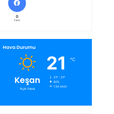
0
Fans
Hava Durumu
21
℃
Keşan
21º - 21º
60%
1.54 km/h
Açık hava