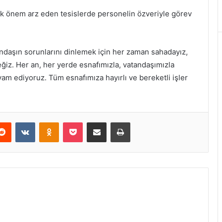
ük önem arz eden tesislerde personelin özveriyle görev
andaşın sorunlarını dinlemek için her zaman sahadayız,
eğiz. Her an, her yerde esnafımızla, vatandaşımızla
evam ediyoruz. Tüm esnafımıza hayırlı ve bereketli işler
erest
Reddit
VKontakte
Odnoklassniki
Pocket
E-Posta ile paylaş
Yazdır