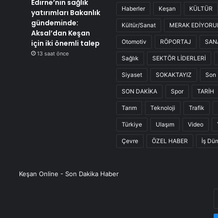
Edirne’nin sağlık
Haberler
Keşan
KÜLTÜR
yatırımları Bakanlık
gündeminde:
Kültür/Sanat
MERAK EDİYOR
Aksal’dan Keşan
Otomotiv
RÖPORTAJ
SAN
için iki önemli talep
13 saat önce
Sağlık
SEKTÖR LİDERLERİ
Siyaset
SOKAKTAYIZ
Son 
SON DAKİKA
Spor
TARİH
Tarım
Teknoloji
Trafik
Türkiye
Ulaşım
Video
Çevre
ÖZEL HABER
İş Dü
Keşan Online - Son Dakika Haber
E
P
a