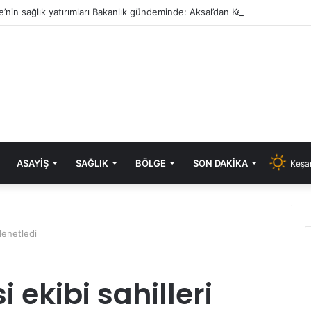
e’nin sağlık yatırımları Bakanlık gündeminde: Aksal’dan Keşan için iki önem
ASAYIŞ
SAĞLIK
BÖLGE
SON DAKIKA
Keşan
denetledi
 ekibi sahilleri