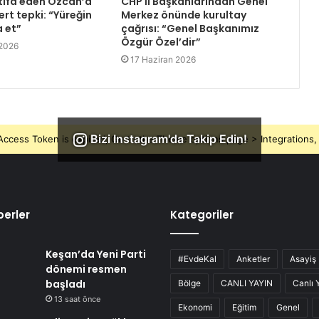
tifa eden Özcan’a
CHP İl Başkanlarından Genel
rt tepki: “Yüreğin
Merkez önünde kurultay
a et”
çağrısı: “Genel Başkanımız
Özgür Özel’dir”
 2026
17 Haziran 2026
Bizi Instagram'da Takip Edin!
ccess Token is expired, Go to the Theme options page > Integrations, t
erler
Kategoriler
Keşan’da Yeni Parti
#EvdeKal
Anketler
Asayiş
dönemi resmen
başladı
Bölge
CANLI YAYIN
Canlı 
13 saat önce
Ekonomi
Eğitim
Genel