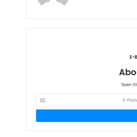
E-
Abo
Spam Gö
E-
Posta
adresinizi
giriniz