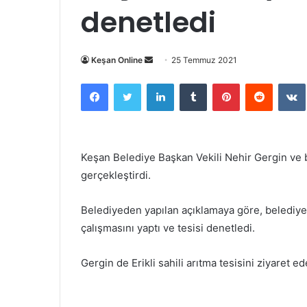
denetledi
Bir
Keşan Online
25 Temmuz 2021
e-
Facebook
Twitter
LinkedIn
Tumblr
Pinterest
Reddit
posta
göndermek
Keşan Belediye Başkan Vekili Nehir Gergin ve be
gerçekleştirdi.
Belediyeden yapılan açıklamaya göre, belediye e
çalışmasını yaptı ve tesisi denetledi.
Gergin de Erikli sahili arıtma tesisini ziyaret ed