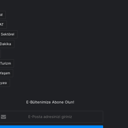
UM
AT
Sektörel
Dakika
Turizm
Yaşam
nyası
E-Bültenimize Abone Olun!
-
osta
dresinizi