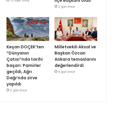
İlçe Başkanı oldu
13 saat önce
2 gün önce
Keşan DOÇEK’ten
Milletvekili Aksal ve
“Dünyanın
Başkan Özcan
Çatısı”nda tarihi
Ankara temaslarını
başarı: Pamirler
değerlendirdi
geçildi, Ağrı
4 gün önce
Dağı’nda zirve
yapıldı
2 gün önce