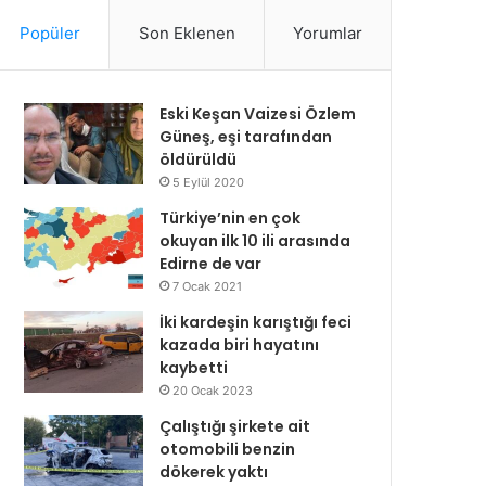
Popüler
Son Eklenen
Yorumlar
Eski Keşan Vaizesi Özlem
Güneş, eşi tarafından
öldürüldü
5 Eylül 2020
Türkiye’nin en çok
okuyan ilk 10 ili arasında
Edirne de var
7 Ocak 2021
İki kardeşin karıştığı feci
kazada biri hayatını
kaybetti
20 Ocak 2023
Çalıştığı şirkete ait
otomobili benzin
dökerek yaktı