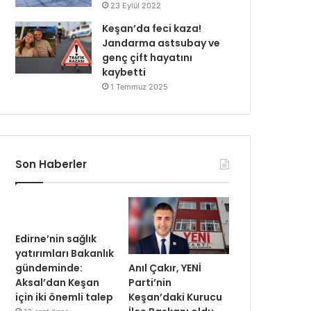
23 Eylül 2022
Keşan’da feci kaza!
Jandarma astsubay ve
genç çift hayatını
kaybetti
1 Temmuz 2025
Son Haberler
Edirne’nin sağlık
yatırımları Bakanlık
Anıl Çakır, YENİ
gündeminde:
Parti’nin
Aksal’dan Keşan
Keşan’daki Kurucu
için iki önemli talep