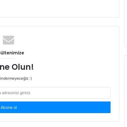
Bültenimize
ne Olun!
ndermeyeceğiz :)