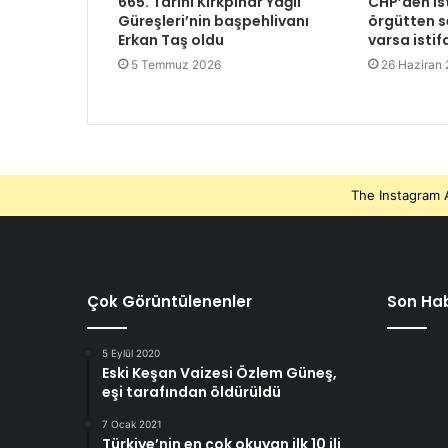
665. Tarihi Kırkpınar Yağlı
CHP’den is
Güreşleri’nin başpehlivanı
örgütten se
Erkan Taş oldu
varsa istif
5 Temmuz 2026
26 Haziran
The Instagram A
Çok Görüntülenenler
Son Hab
5 Eylül 2020
Eski Keşan Vaizesi Özlem Güneş,
eşi tarafından öldürüldü
7 Ocak 2021
Türkiye’nin en çok okuyan ilk 10 ili