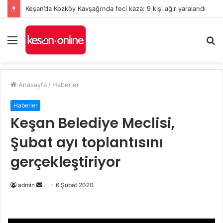
Keşan’da Kozköy Kavşağı’nda feci kaza: 9 kişi ağır yaralandı
Menü
A
y
...
Anasayfa
/
Haberler
Haberler
Keşan Belediye Meclisi,
Şubat ayı toplantısını
gerçekleştiriyor
Bir
admin
6 Şubat 2020
e-
posta
göndermek