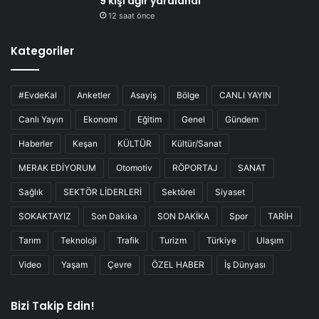
9 kişi ağır yaralandı
12 saat önce
Kategoriler
#EvdeKal
Anketler
Asayiş
Bölge
CANLI YAYIN
Canlı Yayın
Ekonomi
Eğitim
Genel
Gündem
Haberler
Keşan
KÜLTÜR
Kültür/Sanat
MERAK EDİYORUM
Otomotiv
RÖPORTAJ
SANAT
Sağlık
SEKTÖR LİDERLERİ
Sektörel
Siyaset
SOKAKTAYIZ
Son Dakika
SON DAKİKA
Spor
TARİH
Tarım
Teknoloji
Trafik
Turizm
Türkiye
Ulaşım
Video
Yaşam
Çevre
ÖZEL HABER
İş Dünyası
Bizi Takip Edin!