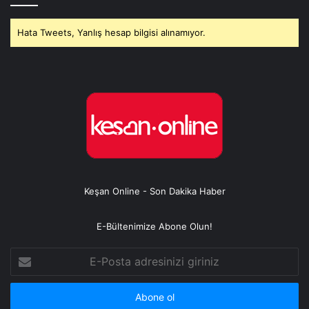
Hata Tweets, Yanlış hesap bilgisi alınamıyor.
Keşan Online - Son Dakika Haber
E-Bültenimize Abone Olun!
E-
Posta
adresinizi
giriniz