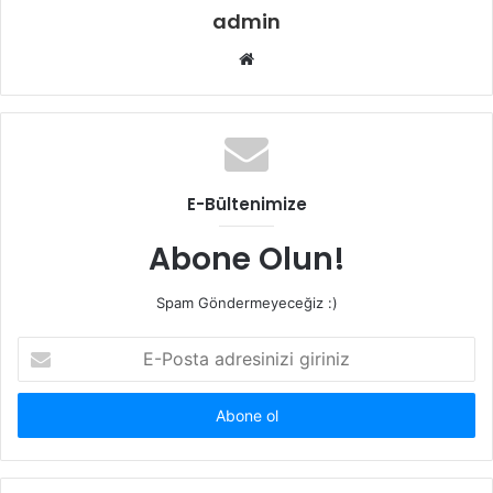
admin
Web
sitesi
E-Bültenimize
Abone Olun!
Spam Göndermeyeceğiz :)
E-
Posta
adresinizi
giriniz