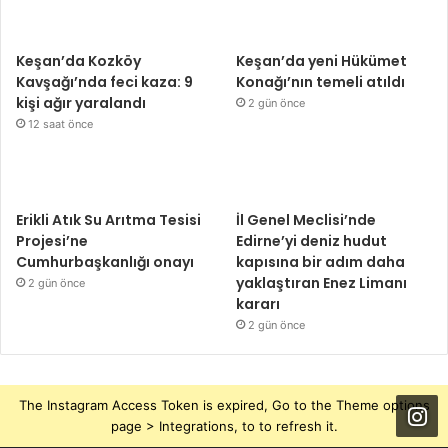
Keşan’da Kozköy
Keşan’da yeni Hükümet
Kavşağı’nda feci kaza: 9
Konağı’nın temeli atıldı
kişi ağır yaralandı
2 gün önce
12 saat önce
Erikli Atık Su Arıtma Tesisi
İl Genel Meclisi’nde
Projesi’ne
Edirne’yi deniz hudut
Cumhurbaşkanlığı onayı
kapısına bir adım daha
yaklaştıran Enez Limanı
2 gün önce
kararı
2 gün önce
The Instagram Access Token is expired, Go to the Theme options
page > Integrations, to to refresh it.