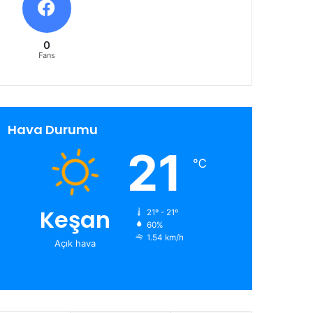
0
Fans
Hava Durumu
21
℃
Keşan
21º - 21º
60%
1.54 km/h
Açık hava