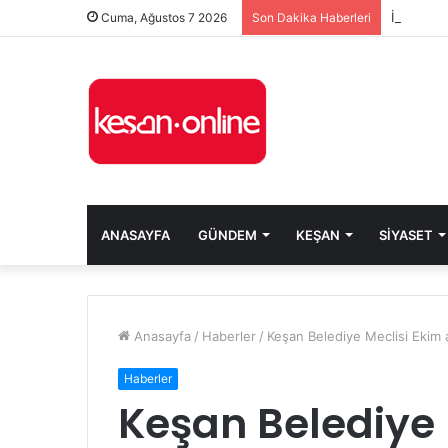
Cuma, Ağustos 7 2026
Son Dakika Haberleri
ANASAYFA
GÜNDEM
KEŞAN
SIYASET
Anasayfa
/
Haberler
/
Keşan Belediye Meclisi Ekim ay
Haberler
Keşan Belediye 