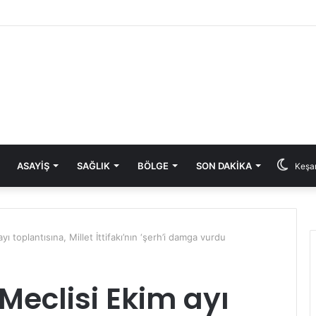
ASAYIŞ
SAĞLIK
BÖLGE
SON DAKIKA
Keşan
ı toplantısına, Millet İttifakı’nın ‘şerh’i damga vurdu
Meclisi Ekim ayı