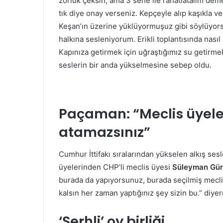
zorluk çeksin, ama 3 sene ile rahatlatalım deme
tık diye onay verseniz. Kepçeyle alıp kaşıkla v
Keşan’ın üzerine yüklüyormuşuz gibi söylüyorsu
halkına sesleniyorum. Erikli toplantısında nasıl
Kapınıza getirmek için uğraştığımız su getirmek
seslerin bir anda yükselmesine sebep oldu.
Paçaman: “Meclis üyele
atamazsınız”
Cumhur İttifakı sıralarından yükselen alkış sesle
üyelerinden CHP’li meclis üyesi
Süleyman Gür
burada da yapıyorsunuz, burada seçilmiş meclis
kalsın her zaman yaptığınız şey sizin bu.” diyer
‘Şerhli’ oy birliği