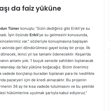
aşı da faiz yüküne
idun Tümer
konuştu “Sizin dediğiniz gibi Erikli’ye su
madı. İşin özünde
Erikli
‘ye su gelmesini konusunda,
ncelerimiz var.” sözleriyle konuşmasına başlayan
aslında geri döndürülmesi gayet kolay bir proje. İlk
dönecek, ikinci yıl ise tamamı ödenecektir. Keşan’da
manın anlamı yok. 1 buçuk senede sahilden toplanacak
ı vatandaşı da faiz yüküne boğacağız. Bizim önerimiz
sa vadede borçlanıp buradan toplanan para ile ivedilikle
a pazaryeri için de kredi alınacaktır. Bu projenin
dirmenin 36 ay ile kısa vadede tutulmasını ve bu şekilde
desi hükümlerine uyulmak şartıyla kabul ediyoruz.”