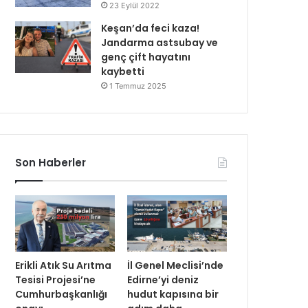
23 Eylül 2022
Keşan’da feci kaza!
Jandarma astsubay ve
genç çift hayatını
kaybetti
1 Temmuz 2025
Son Haberler
Erikli Atık Su Arıtma
İl Genel Meclisi’nde
Tesisi Projesi’ne
Edirne’yi deniz
Cumhurbaşkanlığı
hudut kapısına bir