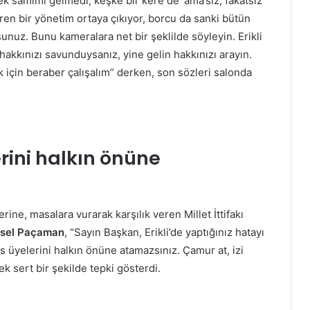
k samimi gelmedi, keşke bir kere de ‘ama’sız, fakatsız
eren bir yönetim ortaya çıkıyor, borcu da sanki bütün
nuz. Bunu kameralara net bir şeklilde söyleyin. Erikli
 hakkınızı savunduysanız, yine gelin hakkınızı arayın.
 için beraber çalışalım” derken, son sözleri salonda
rini halkın önüne
rine, masalara vurarak karşılık veren Millet İttifakı
sel Paçaman
, “Sayın Başkan, Erikli’de yaptığınız hatayı
 üyelerini halkın önüne atamazsınız. Çamur at, izi
ek sert bir şekilde tepki gösterdi.