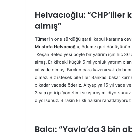
Helvacıoğlu: “CHP’liler k
almış”
Tümer
‘in öne sürdüğü şartlı kabul kararına ce
Mustafa Helvacıoğlu
, ödeme geri dönüşünün 36
“Keşan Belediyesi böyle bir yatırım için hiç 36 
almış. Erikli’deki küçük 5 milyonluk yatırım ola
yıl vade olmuş. Bırakın para kazanırsak da bunu
olmaz. Biz istesek bile İller Bankası bakar kar
o kadar vadede öderiz. Altyapıya 15 yıl vade ver
3 yıla getirip ‘yönetimi sıkıştırayım’ diyorsun
diyorsunuz. Bırakın Erikli halkını rahatlatıyoru
Balcı: “Yayla’da 3 bin 