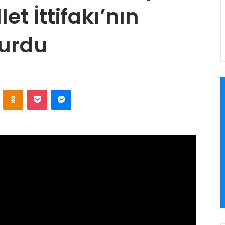
let İttifakı’nın
vurdu
VKontakte
Odnoklassniki
Pocket
Messenger