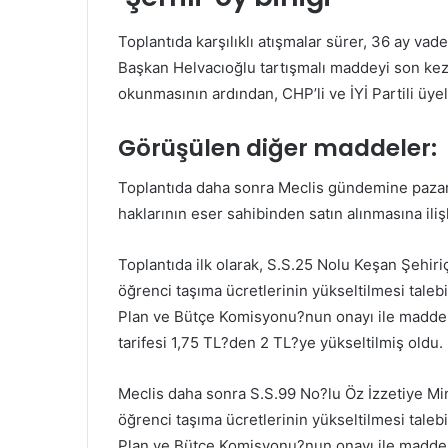
Toplantıda karşılıklı atışmalar sürer, 36 ay va
Başkan Helvacıoğlu tartışmalı maddeyi son k
okunmasının ardından, CHP’li ve İYİ Partili üyele
Görüşülen diğer maddeler:
Toplantıda daha sonra Meclis gündemine pazaryer
haklarının eser sahibinden satın alınmasına ilişk
Toplantıda ilk olarak, S.S.25 Nolu Keşan Şehiriç
öğrenci taşıma ücretlerinin yükseltilmesi tale
Plan ve Bütçe Komisyonu?nun onayı ile madde oy
tarifesi 1,75 TL?den 2 TL?ye yükseltilmiş oldu.
Meclis daha sonra S.S.99 No?lu Öz İzzetiye Mini
öğrenci taşıma ücretlerinin yükseltilmesi tale
Plan ve Bütçe Komisyonu?nun onayı ile madde oy