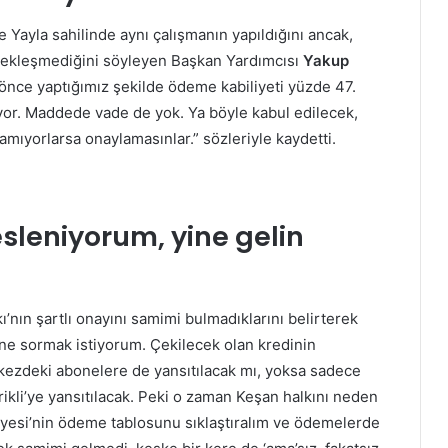
 Yayla sahilinde aynı çalışmanın yapıldığını ancak,
çekleşmediğini söyleyen Başkan Yardımcısı
Yakup
 önce yaptığımız şekilde ödeme kabiliyeti yüzde 47.
or. Maddede vade de yok. Ya böyle kabul edilecek,
mıyorlarsa onaylamasınlar.” sözleriyle kaydetti.
sesleniyorum, yine gelin
akı’nın şartlı onayını samimi bulmadıklarını belirterek
rine sormak istiyorum. Çekilecek olan kredinin
kezdeki abonelere de yansıtılacak mı, yoksa sadece
rikli’ye yansıtılacak. Peki o zaman Keşan halkını neden
iyesi’nin ödeme tablosunu sıklaştıralım ve ödemelerde