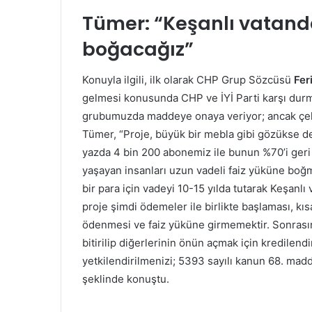
Tümer: “Keşanlı vatand
boğacağız”
Konuyla ilgili, ilk olarak CHP Grup Sözcüsü
Fer
gelmesi konusunda CHP ve İYİ Parti karşı dur
grubumuzda maddeye onaya veriyor; ancak çeki
Tümer, “Proje, büyük bir mebla gibi gözükse de 
yazda 4 bin 200 abonemiz ile bunun %70’i geri 
yaşayan insanları uzun vadeli faiz yüküne boğ
bir para için vadeyi 10-15 yılda tutarak Keşanl
proje şimdi ödemeler ile birlikte başlaması, kı
ödenmesi ve faiz yüküne girmemektir. Sonrasınd
bitirilip diğerlerinin önün açmak için kredilen
yetkilendirilmenizi; 5393 sayılı kanun 68. mad
şeklinde konuştu.