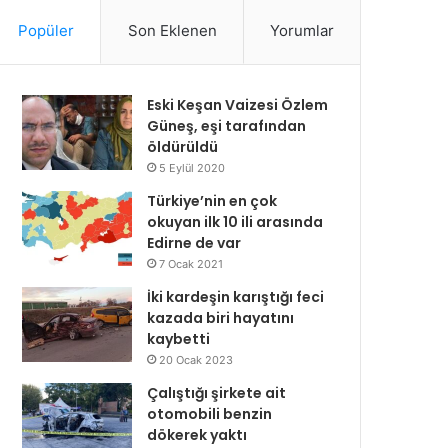
Popüler
Son Eklenen
Yorumlar
Eski Keşan Vaizesi Özlem
Güneş, eşi tarafından
öldürüldü
5 Eylül 2020
Türkiye’nin en çok
okuyan ilk 10 ili arasında
Edirne de var
7 Ocak 2021
İki kardeşin karıştığı feci
kazada biri hayatını
kaybetti
20 Ocak 2023
Çalıştığı şirkete ait
otomobili benzin
dökerek yaktı