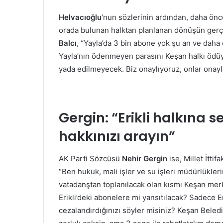
Helvacıoğlu
‘nun sözlerinin ardından, daha önce
orada bulunan halktan planlanan dönüşün ger
Balcı
, “Yayla’da 3 bin abone yok şu an ve daha
Yayla’nın ödenmeyen parasını Keşan halkı ödüy
yada edilmeyecek. Biz onaylıyoruz, onlar onayla
Gergin: “Erikli halkına 
hakkınızı arayın”
AK Parti Sözcüsü
Nehir Gergin
ise, Millet İttif
“Ben hukuk, mali işler ve su işleri müdürlükle
vatadanştan toplanılacak olan kısmı Keşan mer
Erikli’deki abonelere mi yansıtılacak? Sadece E
cezalandırdığınızı söyler misiniz? Keşan Beled