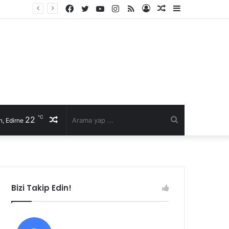
Facebook
Twitter
YouTube
Instagram
RSS
Kayıt
Rastgele
Kenar
İl Genel Meclisi’nde Edirne’yi deniz hudut kapısına bir adım daha yaklaştıran Enez Limanı kararı
Ol
Makale
Bölmesi
℃
22
Rastgele
Arama
, Edirne
Makale
yap
...
Bizi Takip Edin!