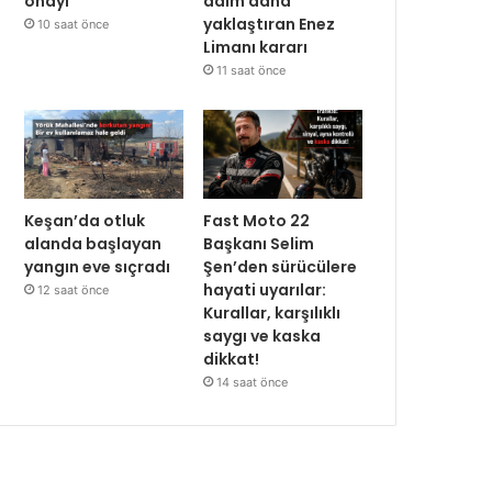
onayı
adım daha
yaklaştıran Enez
10 saat önce
Limanı kararı
11 saat önce
Keşan’da otluk
Fast Moto 22
alanda başlayan
Başkanı Selim
yangın eve sıçradı
Şen’den sürücülere
hayati uyarılar:
12 saat önce
Kurallar, karşılıklı
saygı ve kaska
dikkat!
14 saat önce