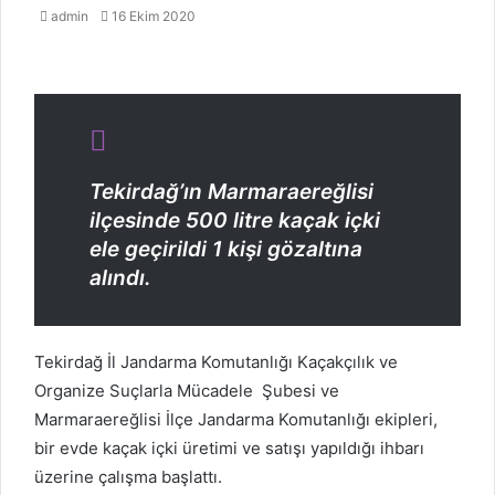
Bir
admin
16 Ekim 2020
e-
posta
göndermek
Tekirdağ’ın Marmaraereğlisi
ilçesinde 500 litre kaçak içki
ele geçirildi 1 kişi gözaltına
alındı.
Tekirdağ İl Jandarma Komutanlığı Kaçakçılık ve
Organize Suçlarla Mücadele Şubesi ve
Marmaraereğlisi İlçe Jandarma Komutanlığı ekipleri,
bir evde kaçak içki üretimi ve satışı yapıldığı ihbarı
üzerine çalışma başlattı.