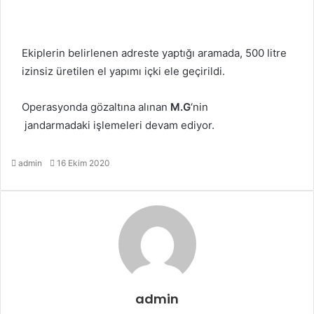
Ekiplerin belirlenen adreste yaptığı aramada, 500 litre
izinsiz üretilen el yapımı içki ele geçirildi.
Operasyonda gözaltına alınan
M.G
‘nin
jandarmadaki işlemeleri devam ediyor.
Bir
admin
16 Ekim 2020
e-
posta
göndermek
admin