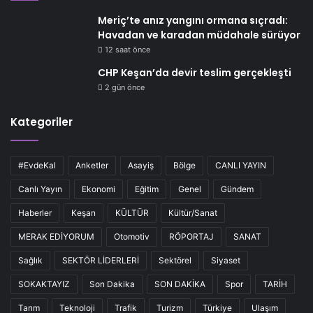
Meriç’te anız yangını ormana sıçradı:
Havadan ve karadan müdahale sürüyor
12 saat önce
CHP Keşan’da devir teslim gerçekleşti
2 gün önce
Kategoriler
#EvdeKal
Anketler
Asayiş
Bölge
CANLI YAYIN
Canlı Yayın
Ekonomi
Eğitim
Genel
Gündem
Haberler
Keşan
KÜLTÜR
Kültür/Sanat
MERAK EDİYORUM
Otomotiv
RÖPORTAJ
SANAT
Sağlık
SEKTÖR LİDERLERİ
Sektörel
Siyaset
SOKAKTAYIZ
Son Dakika
SON DAKİKA
Spor
TARİH
Tarım
Teknoloji
Trafik
Turizm
Türkiye
Ulaşım