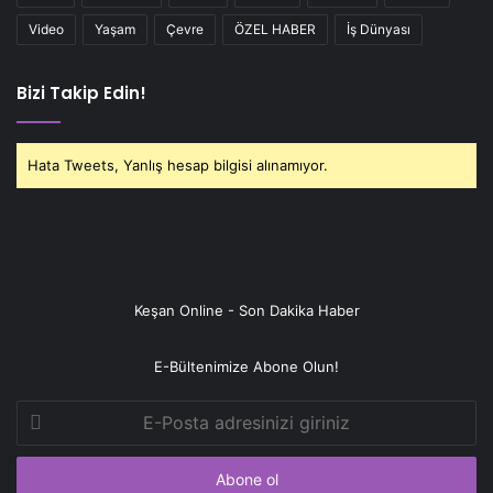
Video
Yaşam
Çevre
ÖZEL HABER
İş Dünyası
Bizi Takip Edin!
Hata Tweets, Yanlış hesap bilgisi alınamıyor.
Keşan Online - Son Dakika Haber
E-Bültenimize Abone Olun!
E-
Posta
adresinizi
giriniz