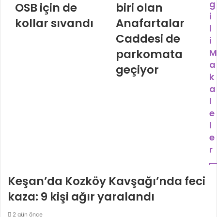
g
OSB için de
biri olan
i
kollar sıvandı
Anafartalar
l
Caddesi de
i
parkomata
M
a
geçiyor
k
a
l
e
l
e
r
Keşan’da Kozköy Kavşağı’nda feci
kaza: 9 kişi ağır yaralandı
2 gün önce