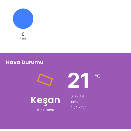
0
Fans
Hava Durumu
21
℃
Keşan
21º - 21º
60%
1.54 km/h
Açık hava