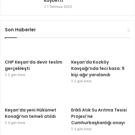
kaybetti
1 Temmuz 2025
Son Haberler
CHP Keşan’da devir teslim
Keşan’da Kozköy
gerçekleşti
Kavşağı’nda feci kaza: 9
kişi ağır yaralandı
2 gün önce
2 gün önce
Keşan’da yeni Hükümet
Erikli Atık Su Arıtma Tesisi
Konağı’nın temeli atıldı
Projesi’ne
Cumhurbaşkanlığı onayı
3 gün önce
3 gün önce