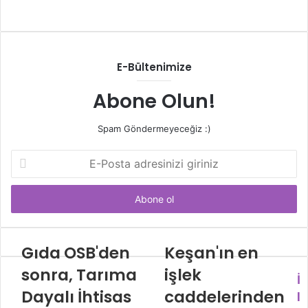
Web
sitesi
E-Bültenimize
Abone Olun!
Spam Göndermeyeceğiz :)
E-
Posta
adresinizi
giriniz
Gıda OSB'den
Keşan'ın en
sonra, Tarıma
işlek
İ
Dayalı İhtisas
caddelerinden
l