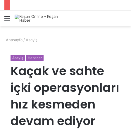
Menü
A
y
...
Anasayfa
/
Asayiş
Asayiş
Haberler
Kaçak ve sahte
içki operasyonları
hız kesmeden
devam ediyor