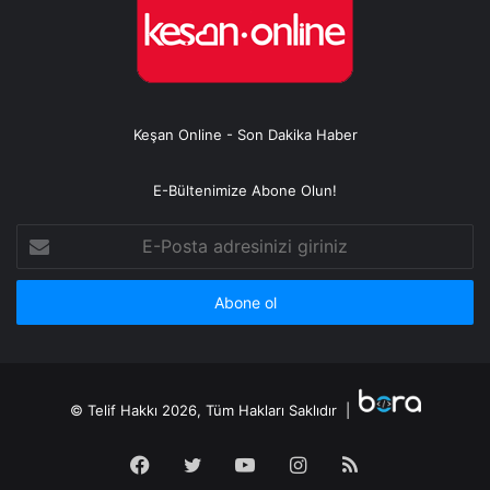
Keşan Online - Son Dakika Haber
E-Bültenimize Abone Olun!
E-
Posta
adresinizi
giriniz
© Telif Hakkı 2026, Tüm Hakları Saklıdır |
Facebook
Twitter
YouTube
Instagram
RSS