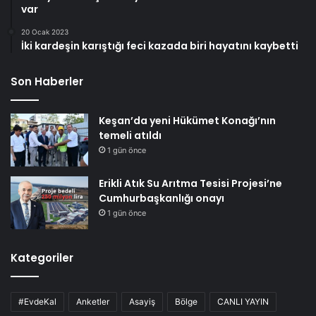
var
20 Ocak 2023
İki kardeşin karıştığı feci kazada biri hayatını kaybetti
Son Haberler
Keşan’da yeni Hükümet Konağı’nın
temeli atıldı
1 gün önce
Erikli Atık Su Arıtma Tesisi Projesi’ne
Cumhurbaşkanlığı onayı
1 gün önce
Kategoriler
#EvdeKal
Anketler
Asayiş
Bölge
CANLI YAYIN