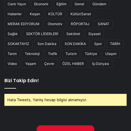
Canlı Yayın
Ekonomi
Eğitim
Genel
Gündem
Haberler
Keşan
KÜLTÜR
Kültür/Sanat
MERAK EDİYORUM
Otomotiv
RÖPORTAJ
SANAT
Sağlık
SEKTÖR LİDERLERİ
Sektörel
Siyaset
SOKAKTAYIZ
Son Dakika
SON DAKİKA
Spor
TARİH
Tarım
Teknoloji
Trafik
Turizm
Türkiye
Ulaşım
Video
Yaşam
Çevre
ÖZEL HABER
İş Dünyası
Bizi Takip Edin!
Hata Tweets, Yanlış hesap bilgisi alınamıyor.