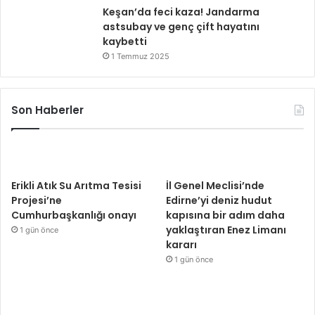
Keşan’da feci kaza! Jandarma
astsubay ve genç çift hayatını
kaybetti
1 Temmuz 2025
Son Haberler
Erikli Atık Su Arıtma Tesisi
İl Genel Meclisi’nde
Projesi’ne
Edirne’yi deniz hudut
Cumhurbaşkanlığı onayı
kapısına bir adım daha
yaklaştıran Enez Limanı
1 gün önce
kararı
1 gün önce