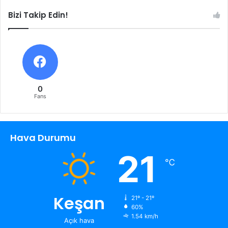
Bizi Takip Edin!
0
Fans
Hava Durumu
21
℃
Keşan
21º - 21º
60%
1.54 km/h
Açık hava