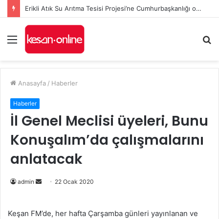
Erikli Atık Su Arıtma Tesisi Projesi’ne Cumhurbaşkanlığı onayı
Menü
A
y
...
Anasayfa
/
Haberler
Haberler
İl Genel Meclisi üyeleri, Bunu
Konuşalım’da çalışmalarını
anlatacak
Bir
admin
22 Ocak 2020
e-
posta
Keşan FM’de, her hafta Çarşamba günleri yayınlanan ve
göndermek