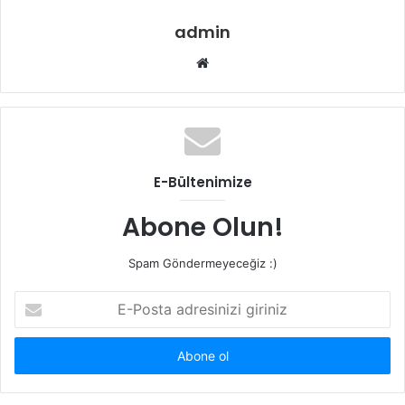
admin
Web
sitesi
E-Bültenimize
Abone Olun!
Spam Göndermeyeceğiz :)
E-
Posta
adresinizi
giriniz