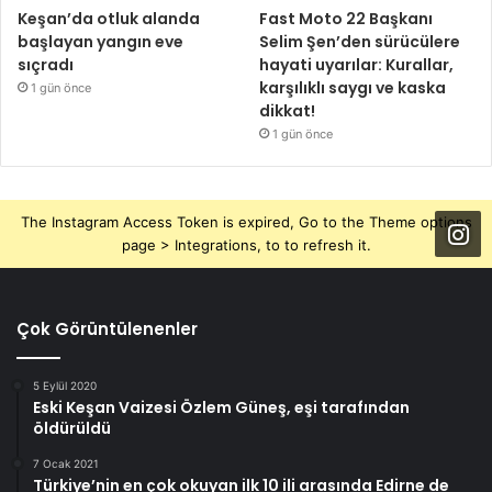
Keşan’da otluk alanda
Fast Moto 22 Başkanı
başlayan yangın eve
Selim Şen’den sürücülere
sıçradı
hayati uyarılar: Kurallar,
karşılıklı saygı ve kaska
1 gün önce
dikkat!
1 gün önce
The Instagram Access Token is expired, Go to the Theme options
page > Integrations, to to refresh it.
Çok Görüntülenenler
5 Eylül 2020
Eski Keşan Vaizesi Özlem Güneş, eşi tarafından
öldürüldü
7 Ocak 2021
Türkiye’nin en çok okuyan ilk 10 ili arasında Edirne de