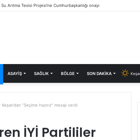
ık Su Arıtma Tesisi Projesi’ne Cumhurbaşkanlığı onayı
ASAYIŞ
SAĞLIK
BÖLGE
SON DAKIKA
Keşan
er Keşan’dan “Seçime hazırız” mesajı verdi
n İYİ Partililer