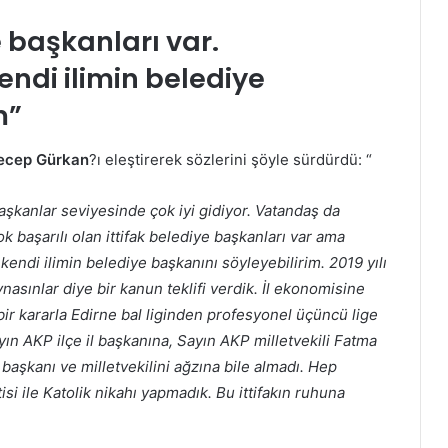
 başkanları var.
ndi ilimin belediye
m”
ecep Gürkan
?ı eleştirerek sözlerini şöyle sürdürdü: “
başkanlar seviyesinde çok iyi gidiyor. Vatandaş da
 başarılı olan ittifak belediye başkanları var ama
kendi ilimin belediye başkanını söyleyebilirim.
2019 yılı
ynasınlar diye bir kanun teklifi verdik. İl ekonomisine
ir kararla Edirne bal liginden profesyonel üçüncü lige
yın AKP ilçe il başkanına, Sayın AKP milletvekili Fatma
l başkanı ve milletvekilini ağzına bile almadı. Hep
si ile Katolik nikahı yapmadık. Bu ittifakın ruhuna