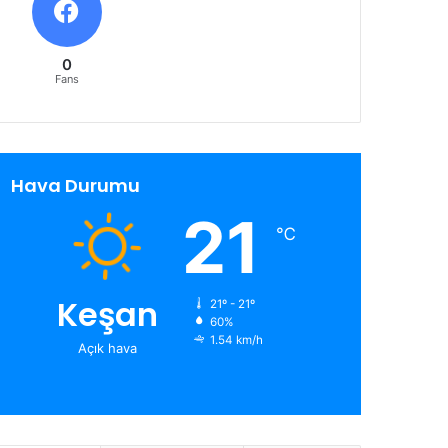
0
Fans
Hava Durumu
21
℃
Keşan
21º - 21º
60%
1.54 km/h
Açık hava