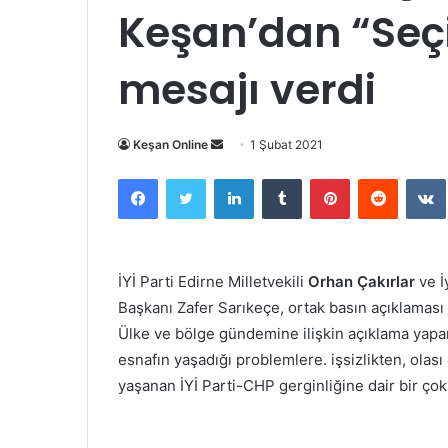
Keşan’dan “Seç
mesajı verdi
Bir
Keşan Online
1 Şubat 2021
e-
Facebook
Twitter
LinkedIn
Tumblr
Pinterest
Reddit
posta
göndermek
İYİ Parti Edirne Milletvekili
Orhan Çakırlar
ve İ
Başkanı Zafer Sarıkeçe, ortak basın açıklaması 
Ülke ve bölge gündemine ilişkin açıklama yapan
esnafın yaşadığı problemlere. işsizlikten, olas
yaşanan İYİ Parti-CHP gerginliğine dair bir ço