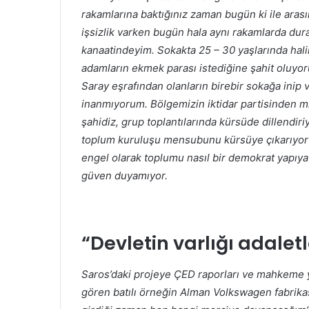
rakamlarına baktığınız zaman bugün ki ile aras
işsizlik varken bugün hala aynı rakamlarda dur
kanaatindeyim. Sokakta 25 – 30 yaşlarında hal
adamların ekmek parası istediğine şahit oluyoru
Saray eşrafından olanların birebir sokağa inip
inanmıyorum. Bölgemizin iktidar partisinden mil
şahidiz, grup toplantılarında kürsüde dillendiri
toplum kuruluşu mensubunu kürsüye çıkarıyor 
engel olarak toplumu nasıl bir demokrat yapıya
güven duyamıyor.
“Devletin varlığı adal
Saros’daki projeye ÇED raporları ve mahkeme 
gören batılı örneğin Alman Volkswagen fabrikas