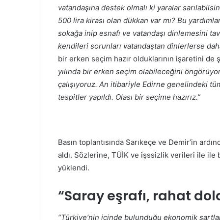
vatandaşına destek olmalı ki yaralar sarılabilsin
500 lira kirası olan dükkan var mı? Bu yardımların
sokağa inip esnafı ve vatandaşı dinlemesini t
kendileri sorunları vatandaştan dinlerlerse da
bir erken seçim hazır olduklarının işaretini de ş
yılında bir erken seçim olabileceğini öngörüyor
çalışıyoruz. An itibariyle Edirne genelindeki tü
tespitler yapıldı. Olası bir seçime hazırız.”
Basın toplantısında Sarıkeçe ve Demir’in ardınd
aldı. Sözlerine, TÜİK ve işssizlik verileri ile il
yüklendi.
“Saray eşrafı, rahat do
“Türkiye’nin içinde bulunduğu ekonomik şartları