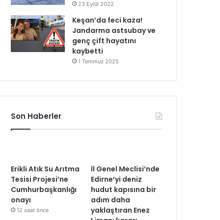
23 Eylül 2022
Keşan’da feci kaza!
Jandarma astsubay ve
genç çift hayatını
kaybetti
1 Temmuz 2025
Son Haberler
Erikli Atık Su Arıtma
İl Genel Meclisi’nde
Tesisi Projesi’ne
Edirne’yi deniz
Cumhurbaşkanlığı
hudut kapısına bir
onayı
adım daha
yaklaştıran Enez
12 saat önce