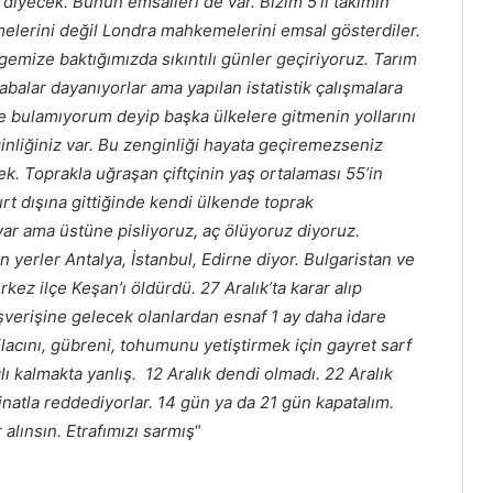
iyecek. Bunun emsalleri de var. Bizim 5’li takımın
melerini değil Londra mahkemelerini emsal gösterdiler.
emize baktığımızda sıkıntılı günler geçiriyoruz. Tarım
babalar dayanıyorlar ama yapılan istatistik çalışmalara
 bulamıyorum deyip başka ülkelere gitmenin yollarını
ginliğiniz var. Bu zenginliği hayata geçiremezseniz
k. Toprakla uğraşan çiftçinin yaş ortalaması 55’in
rt dışına gittiğinde kendi ülkende toprak
ar ama üstüne pisliyoruz, aç ölüyoruz diyoruz.
n yerler Antalya, İstanbul, Edirne diyor. Bulgaristan ve
kez ilçe Keşan’ı öldürdü. 27 Aralık’ta karar alıp
lışverişine gelecek olanlardan esnaf 1 ay daha idare
ilacını, gübreni, tohumunu yetiştirmek için gayret sarf
ı kalmakta yanlış. 12 Aralık dendi olmadı. 22 Aralık
inatla reddediyorlar. 14 gün ya da 21 gün kapatalım.
 alınsın. Etrafımızı sarmış
“