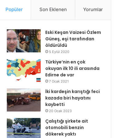
Popüler
Son Eklenen
Yorumlar
Eski Keşan Vaizesi Özlem
Güneş, eşi tarafından
öldürüldü
5 Eylül 2020
Türkiye’nin en çok
okuyan ilk 10 ili arasında
Edirne de var
7 Ocak 2021
İki kardeşin karıştığı feci
kazada biri hayatını
kaybetti
20 Ocak 2023
Çalıştığı şirkete ait
otomobili benzin
dökerek yaktı