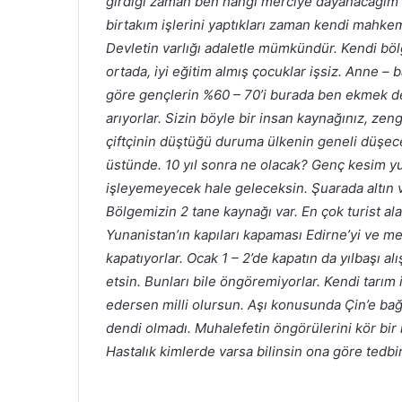
girdiği zaman ben hangi merciye dayanacağım’ d
birtakım işlerini yaptıkları zaman kendi mahke
Devletin varlığı adaletle mümkündür. Kendi bölg
ortada, iyi eğitim almış çocuklar işsiz. Anne – 
göre gençlerin %60 – 70’i burada ben ekmek de
arıyorlar. Sizin böyle bir insan kaynağınız, zen
çiftçinin düştüğü duruma ülkenin geneli düşece
üstünde. 10 yıl sonra ne olacak? Genç kesim yu
işleyemeyecek hale geleceksin. Şuarada altın v
Bölgemizin 2 tane kaynağı var. En çok turist ala
Yunanistan’ın kapıları kapaması Edirne’yi ve mer
kapatıyorlar. Ocak 1 – 2’de kapatın da yılbaşı a
etsin. Bunları bile öngöremiyorlar. Kendi tarım 
edersen milli olursun.
Aşı konusunda Çin’e bağl
dendi olmadı. Muhalefetin öngörülerini kör bir 
Hastalık kimlerde varsa bilinsin ona göre tedbir