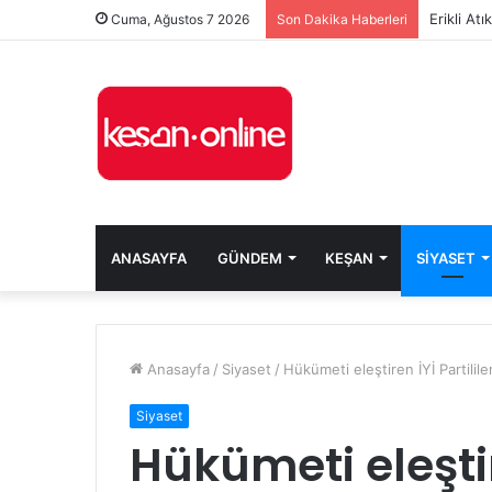
Erikli At
Cuma, Ağustos 7 2026
Son Dakika Haberleri
ANASAYFA
GÜNDEM
KEŞAN
SIYASET
Anasayfa
/
Siyaset
/
Hükümeti eleştiren İYİ Partilil
Siyaset
Hükümeti eleştire