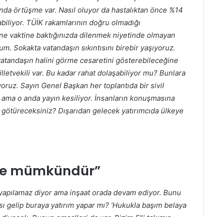
ında örtüşme var. Nasıl oluyor da hastalıktan önce %14
abiliyor. TÜİK rakamlarının doğru olmadığı
ine vaktine baktığınızda dilenmek niyetinde olmayan
m. Sokakta vatandaşın sıkıntısını birebir yaşıyoruz.
 vatandaşın halini görme cesaretini gösterebileceğine
letvekili var. Bu kadar rahat dolaşabiliyor mu? Bunlara
yoruz. Sayın Genel Başkan her toplantıda bir sivil
ama o anda yayın kesiliyor. İnsanların konuşmasına
 götüreceksiniz? Dışarıdan gelecek yatırımcıda ülkeye
etle mümkündür”
yapılamaz diyor ama inşaat orada devam ediyor. Bunu
ı gelip buraya yatırım yapar mı? ‘Hukukla başım belaya