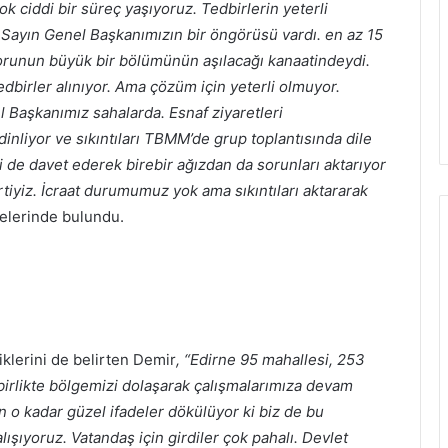
Çok ciddi bir süreç yaşıyoruz. Tedbirlerin yeterli
a Sayın Genel Başkanımızın bir öngörüsü vardı. en az 15
sorunun büyük bir bölümünün aşılacağı kanaatindeydi.
birler alınıyor. Ama çözüm için yeterli olmuyor.
aşkanımız sahalarda. Esnaf ziyaretleri
 dinliyor ve sıkıntıları TBMM’de grup toplantısında dile
ri de davet ederek birebir ağızdan da sorunları aktarıyor
rtiyiz. İcraat durumumuz yok ama sıkıntıları aktararak
elerinde bulundu.
iklerini de belirten Demir
, “Edirne 95 mahallesi, 253
a birlikte bölgemizi dolaşarak çalışmalarımıza devam
en o kadar güzel ifadeler dökülüyor ki biz de bu
ışıyoruz. Vatandaş için girdiler çok pahalı. Devlet