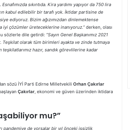
. Esnafımızda sıkıntıda. Kira yardımı yapıyor da 750 lira
 kabul edilebilir bir tarafı yok. İktidar partisine de
avsiye ediyoruz. Bizim ağızımızdan dinlemektense
ha iyi çözümler üreteceklerine inanıyoruz.”
derken, olası
u sözlerle dile getirdi:
“Sayın Genel Başkanımız 2021
. Teşkilat olarak tüm birimleri ayakta ve zinde tutmaya
m teşkilatlarımız hazır, sandık görevlilerine kadar
an sözü İYİ Parti Edirne Milletvekili
Orhan Çakırlar
e başlayan
Çakırlar
, ekonomi ve güven üzerinden iktidara
laşabiliyor mu?”
 pandemiye de yorsalar bir yıl önceki işsizlik