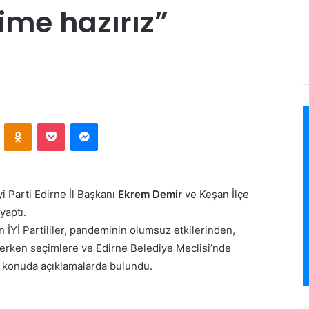
ime hazırız”
VKontakte
Odnoklassniki
Pocket
Messenger
yi Parti Edirne İl Başkanı
Ekrem Demir
ve Keşan İlçe
yaptı.
 İYİ Partililer, pandeminin olumsuz etkilerinden,
ı erken seçimlere ve Edirne Belediye Meclisi’nde
k konuda açıklamalarda bulundu.