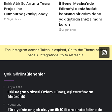
Erikli Atık Su Arıtma Tesisi
İl Genel Meclisi’nde
Projesi’ne
Edirne’yi deniz hudut
Cumhurbaşkanlığı onayı
kapısına bir adım daha
yaklaştıran Enez Limanı
3 gün önce
kararı
3 gün önce
The Instagram Access Token is expired, Go to the Theme options
page > Integrations, to to refresh it.
Çok Görüntülenenler
5 Eylül 2020
Eski Keşan Vaizesi Özlem Güneş, eşi tarafından
öldürüldü
7 Ocak 2021
Türkiye’nin en çok okuyan ilk 10 ili arasında Edirne de