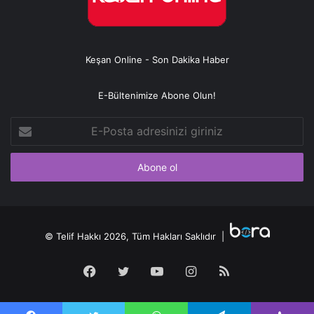
Keşan Online - Son Dakika Haber
E-Bültenimize Abone Olun!
E-
Posta
adresinizi
giriniz
© Telif Hakkı 2026, Tüm Hakları Saklıdır |
Facebook
Twitter
YouTube
Instagram
RSS