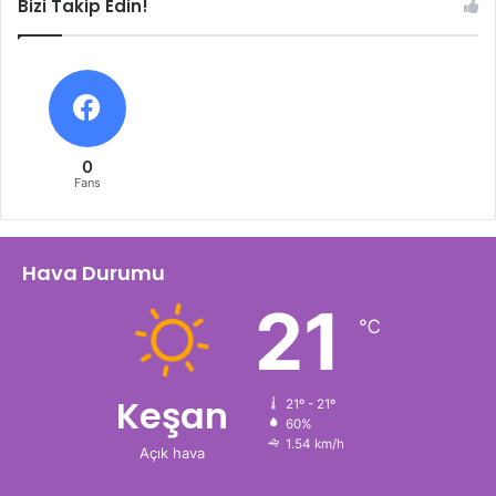
Bizi Takip Edin!
0
Fans
Hava Durumu
21
℃
Keşan
21º - 21º
60%
1.54 km/h
Açık hava