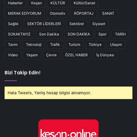
Haberler
Keşan
KÜLTÜR
Kültür/Sanat
MERAK EDİYORUM
Otomotiv
RÖPORTAJ
SANAT
Sağlık
SEKTÖR LİDERLERİ
Sektörel
Siyaset
SOKAKTAYIZ
Son Dakika
SON DAKİKA
Spor
TARİH
Tarım
Teknoloji
Trafik
Turizm
Türkiye
Ulaşım
Video
Yaşam
Çevre
ÖZEL HABER
İş Dünyası
Bizi Takip Edin!
Hata Tweets, Yanlış hesap bilgisi alınamıyor.