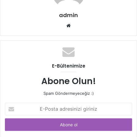
admin
Web
sitesi
E-Bültenimize
Abone Olun!
Spam Göndermeyeceğiz :)
E-
Posta
adresinizi
giriniz