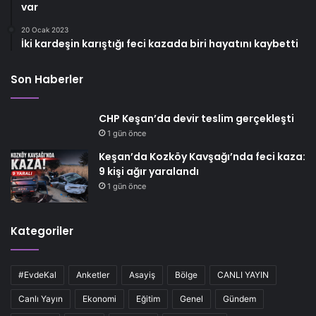
var
20 Ocak 2023
İki kardeşin karıştığı feci kazada biri hayatını kaybetti
Son Haberler
CHP Keşan’da devir teslim gerçekleşti
1 gün önce
Keşan’da Kozköy Kavşağı’nda feci kaza:
9 kişi ağır yaralandı
1 gün önce
Kategoriler
#EvdeKal
Anketler
Asayiş
Bölge
CANLI YAYIN
Canlı Yayın
Ekonomi
Eğitim
Genel
Gündem