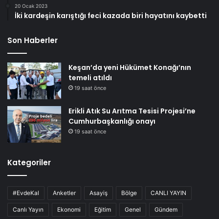
20 Ocak 2023
İki kardeşin karıştığı feci kazada biri hayatını kaybetti
Son Haberler
Keşan’da yeni Hükümet Konağı’nın
temeli atıldı
19 saat önce
Erikli Atık Su Arıtma Tesisi Projesi’ne
Cumhurbaşkanlığı onayı
19 saat önce
Kategoriler
#EvdeKal
Anketler
Asayiş
Bölge
CANLI YAYIN
Canlı Yayın
Ekonomi
Eğitim
Genel
Gündem