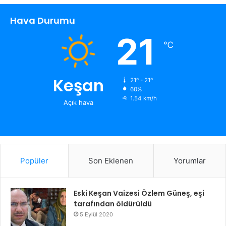
Hava Durumu
21
℃
Keşan
21º - 21º
60%
1.54 km/h
Açık hava
Popüler
Son Eklenen
Yorumlar
Eski Keşan Vaizesi Özlem Güneş, eşi
tarafından öldürüldü
5 Eylül 2020