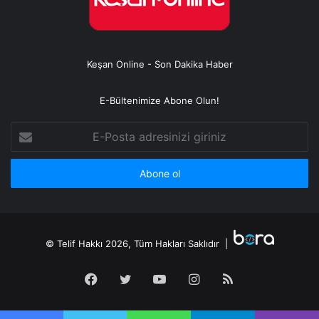
Keşan Online - Son Dakika Haber
E-Bültenimize Abone Olun!
E-
Posta
adresinizi
giriniz
© Telif Hakkı 2026, Tüm Hakları Saklıdır |
Facebook
Twitter
YouTube
Instagram
RSS