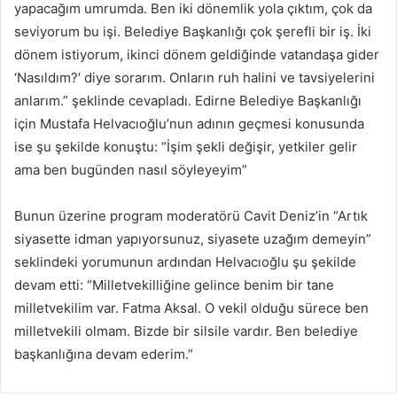
yapacağım umrumda. Ben iki dönemlik yola çıktım, çok da
seviyorum bu işi. Belediye Başkanlığı çok şerefli bir iş. İki
dönem istiyorum, ikinci dönem geldiğinde vatandaşa gider
‘Nasıldım?’ diye sorarım. Onların ruh halini ve tavsiyelerini
anlarım.” şeklinde cevapladı. Edirne Belediye Başkanlığı
için Mustafa Helvacıoğlu’nun adının geçmesi konusunda
ise şu şekilde konuştu: “İşim şekli değişir, yetkiler gelir
ama ben bugünden nasıl söyleyeyim”
Bunun üzerine program moderatörü Cavit Deniz’in “Artık
siyasette idman yapıyorsunuz, siyasete uzağım demeyin”
seklindeki yorumunun ardından Helvacıoğlu şu şekilde
devam etti: “Milletvekilliğine gelince benim bir tane
milletvekilim var. Fatma Aksal. O vekil olduğu sürece ben
milletvekili olmam. Bizde bir silsile vardır. Ben belediye
başkanlığına devam ederim.”