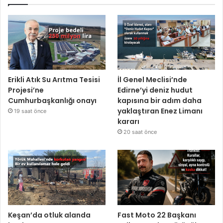
Erikli Atık Su Arıtma Tesisi
İl Genel Meclisi’nde
Projesi’ne
Edirne’yi deniz hudut
Cumhurbaşkanlığı onayı
kapısına bir adım daha
yaklaştıran Enez Limanı
19 saat önce
kararı
20 saat önce
Keşan’da otluk alanda
Fast Moto 22 Başkanı