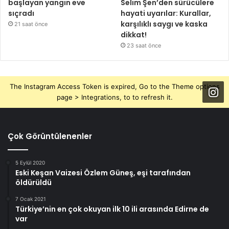
başlayan yangın eve
Selim Şen’den sürücülere
sıçradı
hayati uyarılar: Kurallar,
karşılıklı saygı ve kaska
21 saat önce
dikkat!
23 saat önce
The Instagram Access Token is expired, Go to the Theme options
page > Integrations, to to refresh it.
Çok Görüntülenenler
5 Eylül 2020
Eski Keşan Vaizesi Özlem Güneş, eşi tarafından
öldürüldü
7 Ocak 2021
Türkiye’nin en çok okuyan ilk 10 ili arasında Edirne de
var