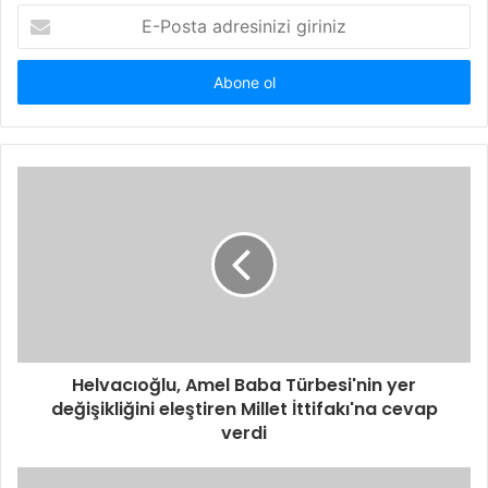
E-
Posta
adresinizi
giriniz
Helvacıoğlu, Amel Baba Türbesi'nin yer
değişikliğini eleştiren Millet İttifakı'na cevap
verdi