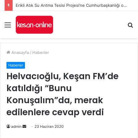
Erikli Atık Su Arıtma Tesisi Projesi’ne Cumhurbaşkanlığı onayı
Menü
A
y
...
Anasayfa
/
Haberler
Haberler
Helvacıoğlu, Keşan FM’de
katıldığı “Bunu
Konuşalım”da, merak
edilenlere cevap verdi
Bir
admin
23 Haziran 2020
e-