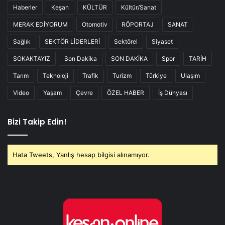
Haberler
Keşan
KÜLTÜR
Kültür/Sanat
MERAK EDİYORUM
Otomotiv
RÖPORTAJ
SANAT
Sağlık
SEKTÖR LİDERLERİ
Sektörel
Siyaset
SOKAKTAYIZ
Son Dakika
SON DAKİKA
Spor
TARİH
Tarım
Teknoloji
Trafik
Turizm
Türkiye
Ulaşım
Video
Yaşam
Çevre
ÖZEL HABER
İş Dünyası
Bizi Takip Edin!
Hata Tweets, Yanlış hesap bilgisi alınamıyor.