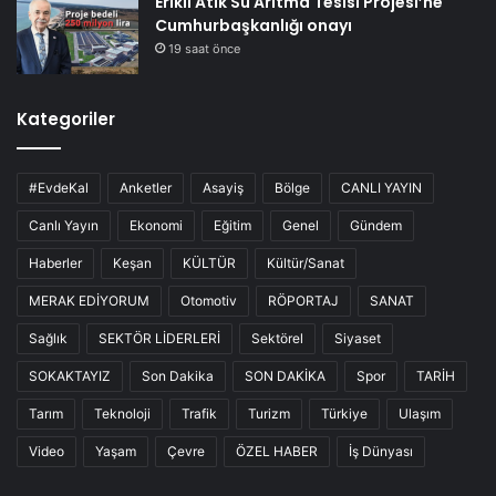
Erikli Atık Su Arıtma Tesisi Projesi’ne
Cumhurbaşkanlığı onayı
19 saat önce
Kategoriler
#EvdeKal
Anketler
Asayiş
Bölge
CANLI YAYIN
Canlı Yayın
Ekonomi
Eğitim
Genel
Gündem
Haberler
Keşan
KÜLTÜR
Kültür/Sanat
MERAK EDİYORUM
Otomotiv
RÖPORTAJ
SANAT
Sağlık
SEKTÖR LİDERLERİ
Sektörel
Siyaset
SOKAKTAYIZ
Son Dakika
SON DAKİKA
Spor
TARİH
Tarım
Teknoloji
Trafik
Turizm
Türkiye
Ulaşım
Video
Yaşam
Çevre
ÖZEL HABER
İş Dünyası