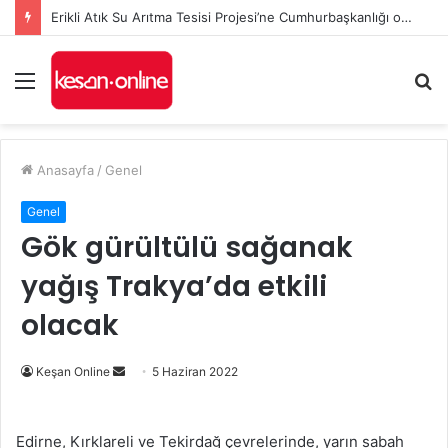
Erikli Atık Su Arıtma Tesisi Projesi’ne Cumhurbaşkanlığı onayı
Menü
A
y
...
Anasayfa
/
Genel
Genel
Gök gürültülü sağanak
yağış Trakya’da etkili
olacak
Bir
Keşan Online
5 Haziran 2022
e-
posta
Edirne, Kırklareli ve Tekirdağ çevrelerinde, yarın sabah
göndermek