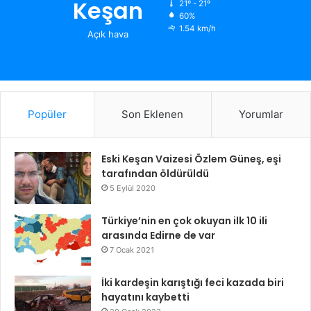
Keşan
21º - 21º
60%
1.54 km/h
Açık hava
Popüler
Son Eklenen
Yorumlar
Eski Keşan Vaizesi Özlem Güneş, eşi
tarafından öldürüldü
5 Eylül 2020
Türkiye’nin en çok okuyan ilk 10 ili
arasında Edirne de var
7 Ocak 2021
İki kardeşin karıştığı feci kazada biri
hayatını kaybetti