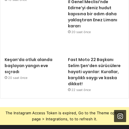
İl Genel Meclisi’nde
Edirne’yi deniz hudut
kapısına bir adım daha
yaklaştıran Enez Limanı
kararı
20 saat önce
Keşan’da otluk alanda
Fast Moto 22 Başkanı
başlayan yangın eve
Selim Şen’den sürücülere
sıçradı
hayati uyarılar: Kurallar,
karşılıklı saygı ve kaska
20 saat önce
dikkat!
22 saat önce
The Instagram Access Token is expired, Go to the Theme options
page > Integrations, to to refresh it.