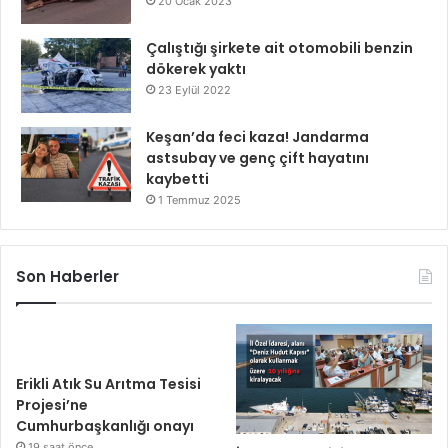
20 Ocak 2023
Çalıştığı şirkete ait otomobili benzin
dökerek yaktı
23 Eylül 2022
Keşan’da feci kaza! Jandarma
astsubay ve genç çift hayatını
kaybetti
1 Temmuz 2025
Son Haberler
Erikli Atık Su Arıtma Tesisi
Projesi’ne
Cumhurbaşkanlığı onayı
19 saat önce