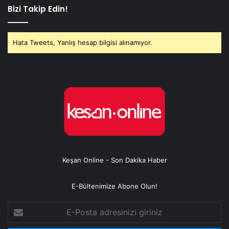
Bizi Takip Edin!
Hata Tweets, Yanlış hesap bilgisi alınamıyor.
Keşan Online - Son Dakika Haber
E-Bültenimize Abone Olun!
E-
Posta
adresinizi