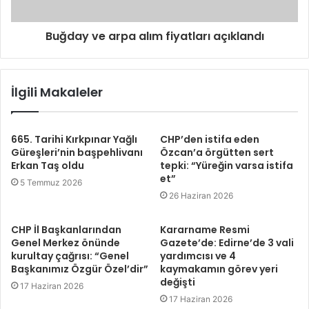
Buğday ve arpa alım fiyatları açıklandı
İlgili Makaleler
665. Tarihi Kırkpınar Yağlı
CHP’den istifa eden
Güreşleri’nin başpehlivanı
Özcan’a örgütten sert
Erkan Taş oldu
tepki: “Yüreğin varsa istifa
et”
5 Temmuz 2026
26 Haziran 2026
CHP İl Başkanlarından
Kararname Resmi
Genel Merkez önünde
Gazete’de: Edirne’de 3 vali
kurultay çağrısı: “Genel
yardımcısı ve 4
Başkanımız Özgür Özel’dir”
kaymakamın görev yeri
değişti
17 Haziran 2026
17 Haziran 2026