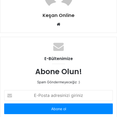
Keşan Online
Web
sitesi
E-Bültenimize
Abone Olun!
Spam Göndermeyeceğiz :)
E-
Posta
adresinizi
giriniz