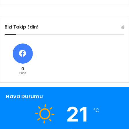
Bizi Takip Edin!
0
Fans
Hava Durumu
21
℃