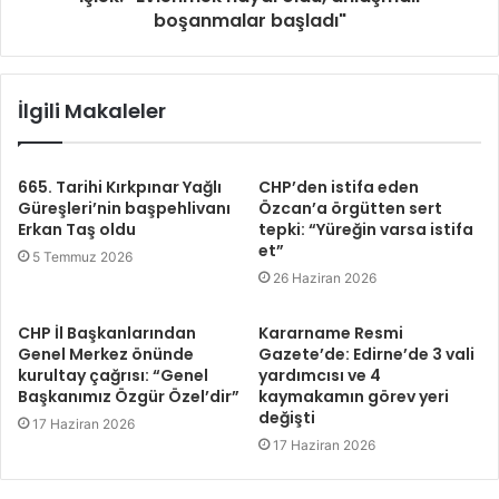
boşanmalar başladı"
İlgili Makaleler
665. Tarihi Kırkpınar Yağlı
CHP’den istifa eden
Güreşleri’nin başpehlivanı
Özcan’a örgütten sert
Erkan Taş oldu
tepki: “Yüreğin varsa istifa
et”
5 Temmuz 2026
26 Haziran 2026
CHP İl Başkanlarından
Kararname Resmi
Genel Merkez önünde
Gazete’de: Edirne’de 3 vali
kurultay çağrısı: “Genel
yardımcısı ve 4
Başkanımız Özgür Özel’dir”
kaymakamın görev yeri
değişti
17 Haziran 2026
17 Haziran 2026