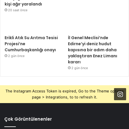
kişi ağır yaralandı
20 saat önce
Erikli Atık Su Arıtma Tesisi
İl Genel Meclisi’nde
Projesi’ne
Edirne’yi deniz hudut
Cumhurbaşkanlığı onayı
kapısına bir adım daha
yaklaştıran Enez Limanı
2 gün önce
kararı
2 gün önce
The Instagram Access Token is expired, Go to the Theme options
page > Integrations, to to refresh it.
Çok Görüntülenenler