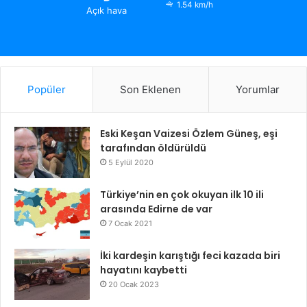
1.54 km/h
Açık hava
Popüler
Son Eklenen
Yorumlar
Eski Keşan Vaizesi Özlem Güneş, eşi
tarafından öldürüldü
5 Eylül 2020
Türkiye’nin en çok okuyan ilk 10 ili
arasında Edirne de var
7 Ocak 2021
İki kardeşin karıştığı feci kazada biri
hayatını kaybetti
20 Ocak 2023