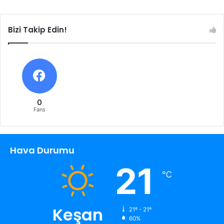
Bizi Takip Edin!
0
Fans
Hava Durumu
21
℃
Keşan
21º - 21º
60%