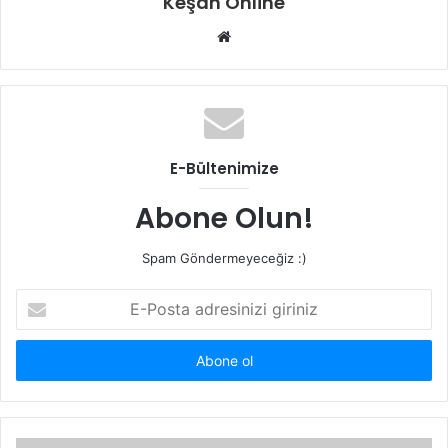
Keşan Online
Web
sitesi
E-Bültenimize
Abone Olun!
Spam Göndermeyeceğiz :)
E-
Posta
adresinizi
giriniz