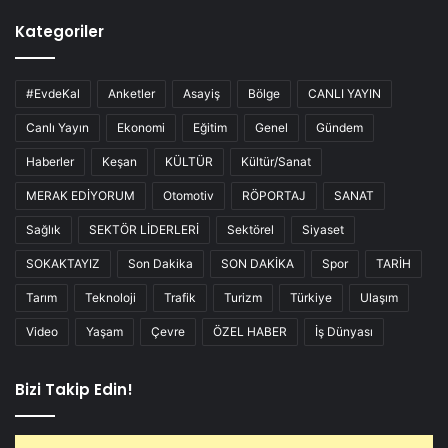
Kategoriler
#EvdeKal
Anketler
Asayiş
Bölge
CANLI YAYIN
Canlı Yayın
Ekonomi
Eğitim
Genel
Gündem
Haberler
Keşan
KÜLTÜR
Kültür/Sanat
MERAK EDİYORUM
Otomotiv
RÖPORTAJ
SANAT
Sağlık
SEKTÖR LİDERLERİ
Sektörel
Siyaset
SOKAKTAYIZ
Son Dakika
SON DAKİKA
Spor
TARİH
Tarım
Teknoloji
Trafik
Turizm
Türkiye
Ulaşım
Video
Yaşam
Çevre
ÖZEL HABER
İş Dünyası
Bizi Takip Edin!