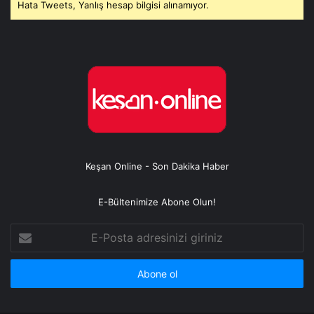
Hata Tweets, Yanlış hesap bilgisi alınamıyor.
Keşan Online - Son Dakika Haber
E-Bültenimize Abone Olun!
E-
Posta
adresinizi
giriniz